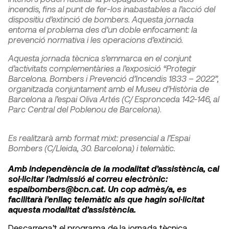
incendis, fins al punt de fer-los inabastables a l’acció del
dispositiu d’extinció de bombers. Aquesta jornada
entoma el problema des d’un doble enfocament: la
prevenció normativa i les operacions d’extinció.
Aquesta jornada tècnica s’emmarca en el conjunt
d’activitats complementàries a l’exposició “Protegir
Barcelona. Bombers i Prevenció d’Incendis 1833 – 2022”,
organitzada conjuntament amb el Museu d’Història de
Barcelona a l’espai Oliva Artés (C/ Espronceda 142-146, al
Parc Central del Poblenou de Barcelona)
.
Es realitzarà amb format mixt: presencial a l’Espai
Bombers (C/Lleida, 30. Barcelona) i telemàtic.
Amb independència de la modalitat d’assistència, cal
sol·licitar l’admissió al correu electrònic:
espaibombers@bcn.cat. Un cop admès/a, es
facilitarà l’enllaç telemàtic als que hagin sol·licitat
aquesta modalitat d’assistència.
Descarrega’t el programa de la jornada tècnica
.