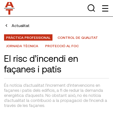
Actualitat
PRÀCTICA PROFESSIONAL
CONTROL DE QUALITAT
JORNADA TÈCNICA
PROTECCIÓ AL FOC
El risc d’incendi en
façanes i patis
És notícia d'actualitat l'increment d'intervencions en
façanes i patis dels edificis, a fi de reduir la demanda
energètica d'aquests. No obstant això, no és notícia
d'actualitat la contribució a la propagació de l'incendi a
través de les façanes.