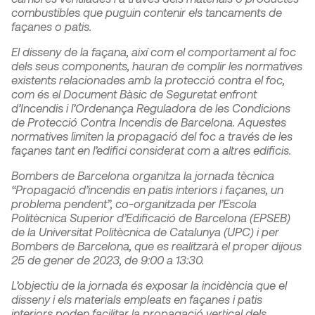
combustibles que puguin contenir els tancaments de
façanes o patis.
El disseny de la façana, així com el comportament al foc
dels seus components, hauran de complir les normatives
existents relacionades amb la protecció contra el foc,
com és el Document Bàsic de Seguretat enfront
d’Incendis i l’Ordenança Reguladora de les Condicions
de Protecció Contra Incendis de Barcelona. Aquestes
normatives limiten la propagació del foc a través de les
façanes tant en l’edifici considerat com a altres edificis.
Bombers de Barcelona organitza la jornada tècnica
“Propagació d’incendis en patis interiors i façanes, un
problema pendent”, co-organitzada per l’Escola
Politècnica Superior d’Edificació de Barcelona (EPSEB)
de la Universitat Politècnica de Catalunya (UPC) i per
Bombers de Barcelona, que es realitzarà el proper dijous
25 de gener de 2023, de 9:00 a 13:30.
L’objectiu de la jornada és exposar la incidència que el
disseny i els materials empleats en façanes i patis
interiors poden facilitar la propagació vertical dels