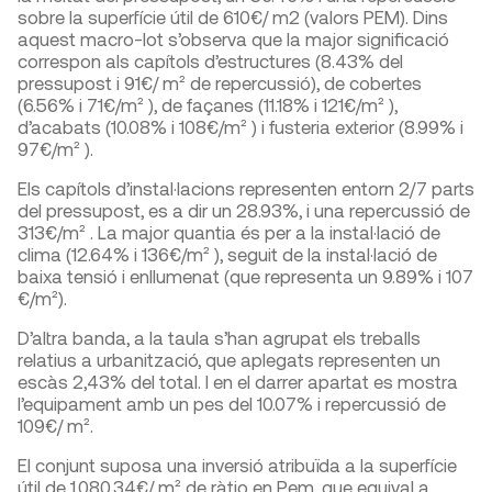
sobre la superfície útil de 610€/ m2 (valors PEM). Dins
aquest macro-lot s’observa que la major significació
correspon als capítols d’estructures (8.43% del
pressupost i 91€/ m² de repercussió), de cobertes
(6.56% i 71€/m² ), de façanes (11.18% i 121€/m² ),
d’acabats (10.08% i 108€/m² ) i fusteria exterior (8.99% i
97€/m² ).
Els capítols d’instal·lacions representen entorn 2/7 parts
del pressupost, es a dir un 28.93%, i una repercussió de
313€/m² . La major quantia és per a la instal·lació de
clima (12.64% i 136€/m² ), seguit de la instal·lació de
baixa tensió i enllumenat (que representa un 9.89% i 107
€/m²).
D’altra banda, a la taula s’han agrupat els treballs
relatius a urbanització, que aplegats representen un
escàs 2,43% del total. I en el darrer apartat es mostra
l’equipament amb un pes del 10.07% i repercussió de
109€/ m².
El conjunt suposa una inversió atribuïda a la superfície
útil de 1,080.34€/ m² de ràtio en Pem, que equival a