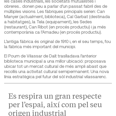
les cases industrials, les societats mutualistes i
obreres… donen peu a parlar d’un passat fabril des de
múltiples visions. Les fàbriques principals serien: Can
Manyer (actualment, biblioteca), Cal Garbat (destinada
a habitatges), la Tela (equipament), les Sedes
(restaurant), Can Ribot (en procés productiu) i ja més
contemporània ca l’Amadeu (en procés productiu).
L’antiga fàbrica és original de 1910 i, en el seu temps, fou
la fàbrica més important del municipi.
El Poum de Vilassar de Dalt traslladava l’anterior
biblioteca municipal a una millor ubicació: proposava
ubicar tot un mercat cultural de més ampli abast que
recollís una activitat cultural semipermanent. Una nova
línia estratègica pel futur del sòl industrial vilassarenc.
Es respira un gran respecte
per l’espai, així com pel seu
origen industrial