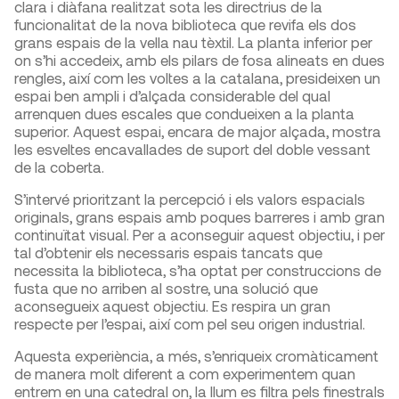
clara i diàfana realitzat sota les directrius de la
funcionalitat de la nova biblioteca que revifa els dos
grans espais de la vella nau tèxtil. La planta inferior per
on s’hi accedeix, amb els pilars de fosa alineats en dues
rengles, així com les voltes a la catalana, presideixen un
espai ben ampli i d’alçada considerable del qual
arrenquen dues escales que condueixen a la planta
superior. Aquest espai, encara de major alçada, mostra
les esveltes encavallades de suport del doble vessant
de la coberta.
S’intervé prioritzant la percepció i els valors espacials
originals, grans espais amb poques barreres i amb gran
continuïtat visual. Per a aconseguir aquest objectiu, i per
tal d’obtenir els necessaris espais tancats que
necessita la biblioteca, s’ha optat per construccions de
fusta que no arriben al sostre, una solució que
aconsegueix aquest objectiu. Es respira un gran
respecte per l’espai, així com pel seu origen industrial.
Aquesta experiència, a més, s’enriqueix cromàticament
de manera molt diferent a com experimentem quan
entrem en una catedral on, la llum es filtra pels finestrals