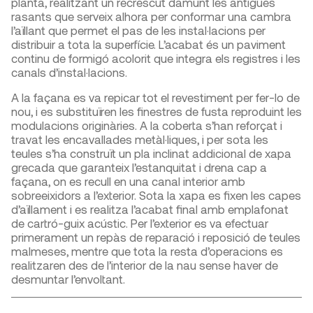
planta, realitzant un recrescut damunt les antigues
rasants que serveix alhora per conformar una cambra
l’aïllant que permet el pas de les instal·lacions per
distribuir a tota la superfície. L’acabat és un paviment
continu de formigó acolorit que integra els registres i les
canals d’instal·lacions.
A la façana es va repicar tot el revestiment per fer-lo de
nou, i es substituïren les finestres de fusta reproduint les
modulacions originàries. A la coberta s’han reforçat i
travat les encavallades metàl·liques, i per sota les
teules s’ha construït un pla inclinat addicional de xapa
grecada que garanteix l’estanquitat i drena cap a
façana, on es recull en una canal interior amb
sobreeixidors a l’exterior. Sota la xapa es fixen les capes
d’aïllament i es realitza l’acabat final amb emplafonat
de cartró-guix acústic. Per l’exterior es va efectuar
primerament un repàs de reparació i reposició de teules
malmeses, mentre que tota la resta d’operacions es
realitzaren des de l’interior de la nau sense haver de
desmuntar l’envoltant.