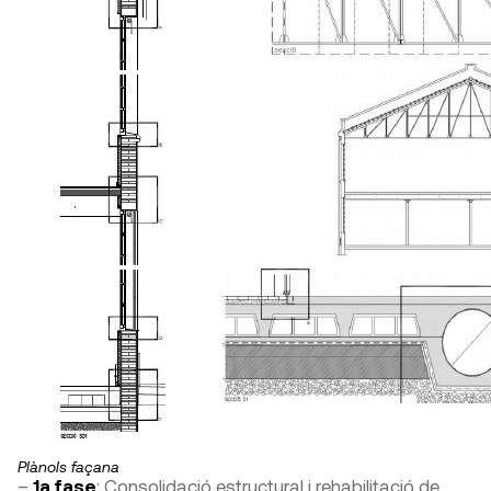
Plànols façana
–
1a fase
: Consolidació estructural i rehabilitació de