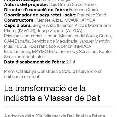
Autors del projecte:
Lluís Dilmé i Xavier Fabré
Director d’execució de l’obra:
Francesc Xairó
Coordinador de seguretat i salut:
Francesc Xairó
Constructors:
Fuentes Ariza, IMVAUR i ATYCA
Caps d’obra:
Sergio Ariza (Fuentes Ariza); Maximiliano
Pfister (IMVAUR); Josep Zapata (ATYCA)
Principals industrials: Losan, Mecánica del Suelo; Cuma,
GAM España, Servicios de Maquinaria; Jarquer Mentón
Plus; TECELTRA; Francisco Alberich; INMOCAT
Instalaciones; MAYMO Instalaciones y Servicios i Kaefer,
Servicios Industriales.
Data d’acabament de l’obra:
2014
Premi Catalunya Construcció 2015 d’Intervenció en
edificació existent
La transformació de la
indústria a Vilassar de Dalt
A principis del s. XIX, Vilassar de Dalt finalitza l’etapa