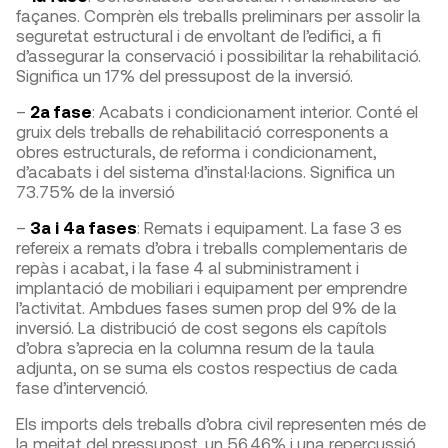
façanes. Comprèn els treballs preliminars per assolir la
seguretat estructural i de envoltant de l’edifici, a fi
d’assegurar la conservació i possibilitar la rehabilitació.
Significa un 17% del pressupost de la inversió.
–
2a fase
: Acabats i condicionament interior. Conté el
gruix dels treballs de rehabilitació corresponents a
obres estructurals, de reforma i condicionament,
d’acabats i del sistema d’instal·lacions. Significa un
73.75% de la inversió
–
3a i 4a fases
: Remats i equipament. La fase 3 es
refereix a remats d’obra i treballs complementaris de
repàs i acabat, i la fase 4 al subministrament i
implantació de mobiliari i equipament per emprendre
l’activitat. Ambdues fases sumen prop del 9% de la
inversió. La distribució de cost segons els capítols
d’obra s’aprecia en la columna resum de la taula
adjunta, on se suma els costos respectius de cada
fase d’intervenció.
Els imports dels treballs d’obra civil representen més de
la meitat del pressupost, un 56.46% i una repercussió