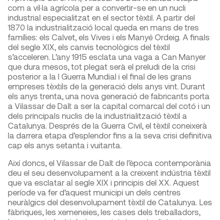
com a vil·la agrícola per a convertir-se en un nucli
industrial especialitzat en el sector tèxtil. A partir del
1870 la industrialització local queda en mans de tres
famílies: els Calvet, els Vives i els Manyé Ordeig. A finals
del segle XIX, els canvis tecnològics del tèxtil
s’acceleren. L’any 1915 esclata una vaga a Can Manyer
que dura mesos, tot plegat serà el preludi de la crisi
posterior a la I Guerra Mundial i el final de les grans
empreses tèxtils de la generació dels anys vint. Durant
els anys trenta, una nova generació de fabricants porta
a Vilassar de Dalt a ser la capital comarcal del cotó i un
dels principals nuclis de la industrialització tèxtil a
Catalunya. Després de la Guerra Civil, el tèxtil coneixerà
la darrera etapa d’esplendor fins a la seva crisi definitiva
cap els anys setanta i vuitanta.
Així doncs, el Vilassar de Dalt de l’època contemporània
deu el seu desenvolupament a la creixent indústria tèxtil
que va esclatar al segle XIX i principis del XX. Aquest
període va fer d’aquest municipi un dels centres
neuràlgics del desenvolupament tèxtil de Catalunya. Les
fàbriques, les xemeneies, les cases dels treballadors,