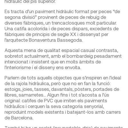
hidràulic del pis superior.
Es tracta d’un paviment hidràulic format per peces “de
segona divisió” provinent de peces de rebuig de
diverses fàbriques, un trencaclosques molt particular.
Una catifa acolorida i de peces dispars, excedents de
fàbriques de principis de segle XX i dissenyat per
l’arquitecte Bonaventura Bassegoda.
Aquesta mena de qualitat espacial casual contrasta,
sobretot actualment, amb el bombardeig pesadament
intencionat i insistent que en molts àmbits de
l’interiorisme i el disseny ens envolta.
Parlem de tots aquells objectes que s’inspiren en l’ideal
de la rajola hidràulica, però que no en fan la funció:
estoigs, joies, tasses, davantals, pòsters, portades de
llibres, samarretes… Algun fins i tot s’acosta a l’ús
original: catifes de PVC que imiten els paviments
hidràulics i cerquen la seva categoria senyorial,
reproduint models existents i batejant-los amb carrers
de Barcelona.
També hi ha un esclat (insuportable, diria) de paviments