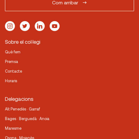
Com arribar
Sobre el col·legi
Què fem
Premsa
Contacte
Horaris
Delegacions
Alt Penedès · Garraf
Bages · Berguedà · Anoia
Maresme
Osona · Moianès