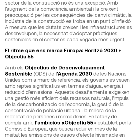
sector de la construcció no és una excepció. Amb
l’augment de la consciència ambiental i la creixent
preocupació per les conseqüències del canvi climàtic, la
indústria de la construcció es troba en un punt d’inflexió.
A mesura que les ciutats creixen i les infraestructures es
desenvolupen, la necessitat d’adoptar pràctiques
sostenibles en el sector és cada vegada més urgent.
El ritme que ens marca Europa: Horitzó 2030 +
Objectiu 55
Amb els
Objectius de Desenvolupament
Sostenible
(ODS) de
l’Agenda 2030
de les Nacions
Unides com a marc de referència, els governs es veuen
amb reptes significatius en termes d’aigua, energia i
reducció d’emissions. Aquests desafiaments exigeixen
una gestió més eficient dels recursos naturals, l’impuls
de la descarbonització de l’economia, la gestió de la
concentració de població urbana i la millora de la
mobilitat de persones i mercaderies. En l’afany de
complir amb
l’ambiciós «Objectiu 55
» establert per la
Comissió Europea, que busca reduir en més de la
meitat les emissions de gasos d’efecte hivernacle en