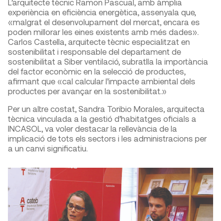
L’arquitecte tècnic Ramon Pascual, amb àmplia
experiència en eficiència energètica, assenyala que,
«malgrat el desenvolupament del mercat, encara es
poden millorar les eines existents amb més dades».
Carlos Castella, arquitecte tècnic especialitzat en
sostenibilitat i responsable del departament de
sostenibilitat a Siber ventilació, subratlla la importància
del factor econòmic en la selecció de productes,
afirmant que «cal calcular l’impacte ambiental dels
productes per avançar en la sostenibilitat.»
Per un altre costat, Sandra Toribio Morales, arquitecta
tècnica vinculada a la gestió d’habitatges oficials a
INCASOL, va voler destacar la rellevància de la
implicació de tots els sectors i les administracions per
a un canvi significatiu.