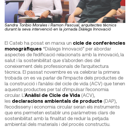
Sandra Toribio Morales i Ramon Pascual, arquitectes tècnics
durant la seva intervenció en la jornada Diàlegs Innovació
El Cateb ha posat en marxa un
cicle de conferències
monogràfiques
“Diàlegs Innovació” per abordar
aspectes de l’edificació relacionats amb la innovació, la
salut i la sostenibilitat que s’aborden des del
coneixement dels professionals de l’arquitectura
tècnica. El passat novembre es va celebrar la primera
trobada on es va parlar de l’impacte dels productes de
la construcció i l’anàlisi del cicle de vida (ACV) que tenen
aquests productes per tal d’impulsar l’economia
circular. L’
Anàlisi de Cicle de Vida
(ACV),
les
declaracions ambientals de producte
(DAP),
l’ecodisseny i economia circular seran els instruments
que ens permeten establir uns paràmetres clars de
sostenibilitat amb la finalitat de reduir la petjada
ambiental dels materials i del procés constructiu.