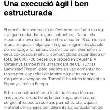
Una execució àgil i ben
estructurada
El procés de construcció de l’entramat de fusta fou àgil
i, valgui la redundància, ben estructurat. Durant els
mesos de novembre i desembre arribaren 18 camions a
l’obra, els quals, mitjançant la grua i seguint els plànols
de muntatge i la numeració dels panells, permetien la
seva col·locació in situ. El còmput global ascendeix a un
total de 600-700 peces que procedien d’Àustria. A
Catalunya també hi ha un fabricant de CLT (
Cross
Laminated
Timber
), però segons els van comentar no
tenien prou capacitat de fabricació per a una obra
d’aquesta envergadura. També hi ha altres fabricants a
Espanya i més a Europa.
Si bé la construcció amb fusta no és cap tècnica
innovadora, sí que ho és la tecnologia que ha anat
sorgint al respecte i que ens permet tractar aquest
material de maneres ben diferents. La particularitat del