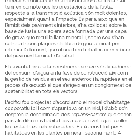
mineral combinats amb alguns interiors de fusta. Cal
tenir en compte que les prestacions de la fusta,
respecte a la transmissió acústica són molt dolentes,
especialment quant a l’impacte. És per a això que en
l’àmbit dels paviments interiors, s’ha col·locat sobre la
base de fusta una solera seca formada per una capa
de grava que recull la llana mineral, i, sobre seu s’han
col·locat dues plaques de fibra de guix laminat per
reforçar l’aïllament, que al seu torn treballen com a base
del paviment laminat d’acabat.
Els avantatges de la construcció en sec són la reducció
del consum d’aigua en la fase de construcció així com
la gestió de residus en el seu enderroc i la rapidesa en el
procés d’execució, el que s’erigeix en un conglomerat de
sostenibilitat en tots els vectors.
L’edifici fou projectat d’acord amb el model d’habitatge
cooperatiu tal i com s’apuntava en un inici, i d’això se’n
desprèn la denominació dels
replans-carrers
que donen
pas als diferents habitatges a cada nivell, i que acullen
les rentadores i els estenedors. Està constituït per 6
habitatges en les plantes primera i segona -amb 4