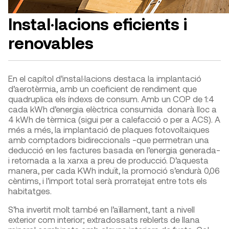
Instal·lacions eficients i
renovables
En el capítol d’instal·lacions destaca la implantació
d’aerotèrmia, amb un coeficient de rendiment que
quadruplica els índexs de consum. Amb un COP de 1:4
cada kWh d’energia elèctrica consumida donarà lloc a
4 kWh de tèrmica (sigui per a calefacció o per a ACS). A
més a més, la implantació de plaques fotovoltaiques
amb comptadors bidireccionals -que permetran una
deducció en les factures basada en l’energia generada-
i retornada a la xarxa a preu de producció. D’aquesta
manera, per cada KWh induït, la promoció s’endurà 0,06
cèntims, i l’import total serà prorratejat entre tots els
habitatges.
S’ha invertit molt també en l’aïllament, tant a nivell
exterior com interior; extradossats reblerts de llana