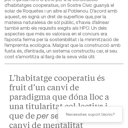
d’habitatges cooperatius, on Sostre Cívic guanyà el
solar de Roquetes i un altre al Poblenou. D’acord amb
aquest, es signà un dret de superfície que, per la
mateixa naturalesa de sòl públic, s’havia d’alinear
també amb els requisits exigits als HPO. Un dels
aspectes que més es valorava en el concurs era
l’aposta ferma per la sostenibilitat i la minimització de
l’empremta ecològica. Malgrat que la construcció amb
fusta és, d’entrada, un sistema constructiu car, el seu
cost s’amortitza al llarg de la seva vida útil.
L’habitatge cooperatiu és
fruit d’un canvi de
paradigma que dóna lloc a
una titularitat col·lectiva i
per se
que de
exigeix un
Necessites suport tècnic?
canvi de mentalitat