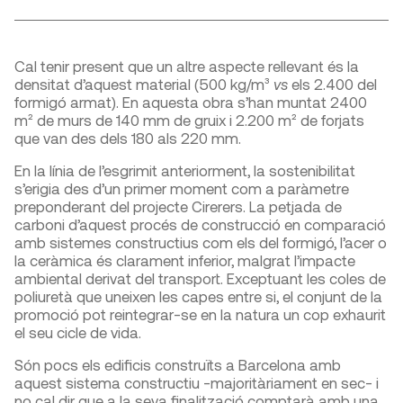
Cal tenir present que un altre aspecte rellevant és la
densitat d’aquest material (500 kg/m³
vs
els 2.400 del
formigó armat). En aquesta obra s’han muntat 2400
m² de murs de 140 mm de gruix i 2.200 m² de forjats
que van des dels 180 als 220 mm.
En la línia de l’esgrimit anteriorment, la sostenibilitat
s’erigia des d’un primer moment com a paràmetre
preponderant del projecte Cirerers. La petjada de
carboni d’aquest procés de construcció en comparació
amb sistemes constructius com els del formigó, l’acer o
la ceràmica és clarament inferior, malgrat l’impacte
ambiental derivat del transport. Exceptuant les coles de
poliuretà que uneixen les capes entre si, el conjunt de la
promoció pot reintegrar-se en la natura un cop exhaurit
el seu cicle de vida.
Són pocs els edificis construïts a Barcelona amb
aquest sistema constructiu -majoritàriament en sec- i
no cal dir que a la seva finalització comptarà amb una