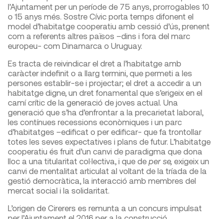
l’Ajuntament per un període de 75 anys, prorrogables 10
o 15 anys més. Sostre Cívic porta temps difonent el
model d’habitatge cooperatiu amb cessió d’ús, prenent
com a referents altres països –dins i fora del marc
europeu- com Dinamarca o Uruguay.
Es tracta de reivindicar el dret a l’habitatge amb
caràcter indefinit o a llarg termini, que permeti a les
persones establir-se i projectar; el dret a accedir a un
habitatge digne, un dret fonamental que s’erigeix en el
camí crític de la generació de joves actual. Una
generació que s’ha d’enfrontar a la precarietat laboral,
les contínues recessions econòmiques i un parc
d’habitatges –edificat o per edificar- que fa trontollar
totes les seves expectatives i plans de futur. L’habitatge
cooperatiu és fruit d’un canvi de paradigma que dona
lloc a una titularitat col·lectiva, i que de
per se,
exigeix un
canvi de mentalitat articulat al voltant de la tríada de la
gestió democràtica, la interacció amb membres del
mercat social i la solidaritat.
L’origen de Cirerers es remunta a un concurs impulsat
per l’Ajuntament el 2016 per a la construcció