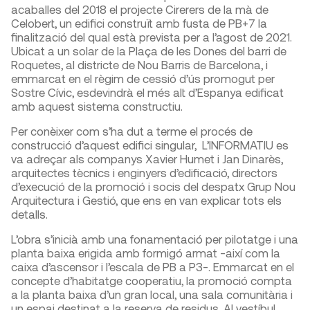
acaballes del 2018 el projecte Cirerers de la mà de
Celobert, un edifici construït amb fusta de PB+7 la
finalització del qual està prevista per a l’agost de 2021.
Ubicat a un solar de la Plaça de les Dones del barri de
Roquetes, al districte de Nou Barris de Barcelona, i
emmarcat en el règim de cessió d’ús promogut per
Sostre Cívic, esdevindrà el més alt d’Espanya edificat
amb aquest sistema constructiu.
Per conèixer com s’ha dut a terme el procés de
construcció d’aquest edifici singular, L’INFORMATIU es
va adreçar als companys Xavier Humet i Jan Dinarès,
arquitectes tècnics i enginyers d’edificació, directors
d’execució de la promoció i socis del despatx Grup Nou
Arquitectura i Gestió, que ens en van explicar tots els
detalls.
L’obra s’inicià amb una fonamentació per pilotatge i una
planta baixa erigida amb formigó armat -així com la
caixa d’ascensor i l’escala de PB a P3-. Emmarcat en el
concepte d’habitatge cooperatiu, la promoció compta
a la planta baixa d’un gran local, una sala comunitària i
un espai destinat a la reserva de residus. Al vestíbul