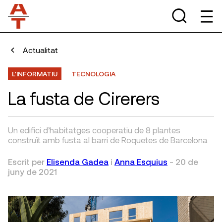
Actualitat
L'INFORMATIU
TECNOLOGIA
La fusta de Cirerers
Un edifici d’habitatges cooperatiu de 8 plantes
construït amb fusta al barri de Roquetes de Barcelona
Escrit per
Elisenda Gadea
i
Anna Esquius
-
20 de
juny de 2021