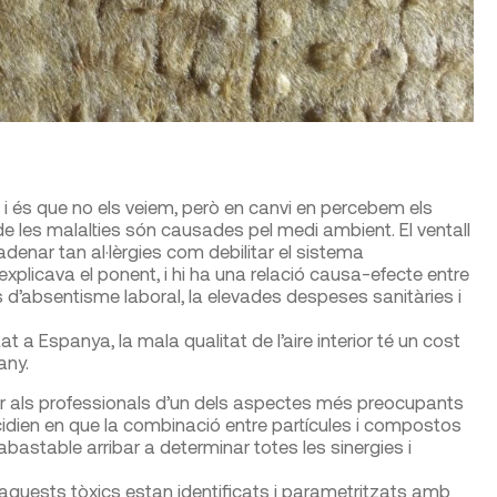
i és que no els veiem, però en canvi en percebem els
e les malalties són causades pel medi ambient. El ventall
denar tan al·lèrgies com debilitar el sistema
 explicava el ponent, i hi ha una relació causa-efecte entre
sses d’absentisme laboral, la elevades despeses sanitàries i
t a Espanya, la mala qualitat de l’aire interior té un cost
any.
iar als professionals d’un dels aspectes més preocupants
ncidien en que la combinació entre partícules i compostos
inabastable arribar a determinar totes les sinergies i
aquests tòxics estan identificats i parametritzats amb