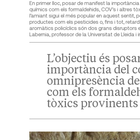
En primer lloc, posar de manifest la importànci
químics com els formaldehids, COV’s i altres tò
l’amiant sigui el més popular en aquest sentit, pe
productes com els pesticides o, fins i tot, retarda
aromàtics policíclics són dos grans disruptors en
Labernia, professor de la Universitat de Lleida i
L’objectiu és posa
importància del c
omnipresència de
com els formaldeh
tòxics provinents 