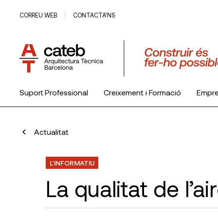
CORREU WEB
CONTACTA’NS
Suport Professional
Creixement i Formació
Empr
El Col·legi
Actualitat
L'INFORMATIU
La qualitat de l’ai