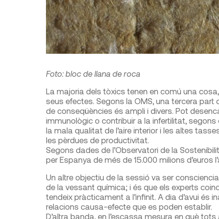
Foto: bloc de llana de roca
La majoria dels tòxics tenen en comú una cosa, 
seus efectes. Segons la OMS, una tercera part d
de conseqüències és ampli i divers. Pot desenca
immunològic o contribuir a la infertilitat, segons
la mala qualitat de l’aire interior i les altes ta
les pèrdues de productivitat.
Segons dades de l’Observatori de la Sostenibilita
per Espanya de més de 15.000 milions d’euros l’
Un altre objectiu de la sessió va ser conscienc
de la vessant química; i és que els experts coi
tendeix pràcticament a l’infinit. A dia d’avui és 
relacions causa-efecte que es poden establir.
D’altra banda, en l’escassa mesura en què tots 