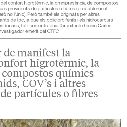
a del confort higrotèrmic, la omnipresència de compostos
xics provinents de partícules o fibres (probablement
rò no l’únic). Però també els originats per altres
nts de foc, ja que els policlorbifenils i els hidrocarburs
docrins, tal i com introduïa l’arquitecte tècnic Carles
 investigador emèrit del CTFC.
r de manifest la
onfort higrotèrmic, la
 compostos químics
ids, COV’s i altres
de partícules o fibres