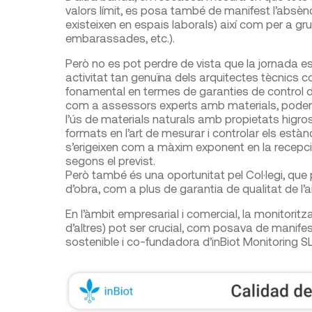
valors límit, es posa també de manifest l’abs
existeixen en espais laborals) així com per a gru
embarassades, etc.).
Però no es pot perdre de vista que la jornada es
activitat tan genuïna dels arquitectes tècnics c
fonamental en termes de garanties de control de
com a assessors experts amb materials, podent ve
l’ús de materials naturals amb propietats higro
formats en l’art de mesurar i controlar els estàn
s’erigeixen com a màxim exponent en la recepció
segons el previst.
Però també és una oportunitat pel Col·legi, que po
d’obra, com a plus de garantia de qualitat de l’ai
En l’àmbit empresarial i comercial, la monitoritz
d’altres) pot ser crucial, com posava de manifest
sostenible i co-fundadora d’inBiot Monitoring SL