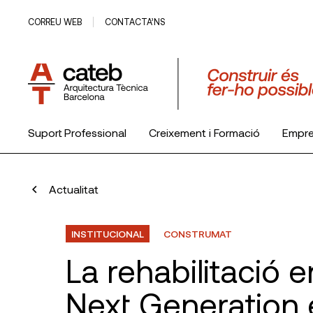
CORREU WEB
CONTACTA’NS
Suport Professional
Creixement i Formació
Empr
El Col·legi
Actualitat
INSTITUCIONAL
CONSTRUMAT
La rehabilitació
Next Generation 