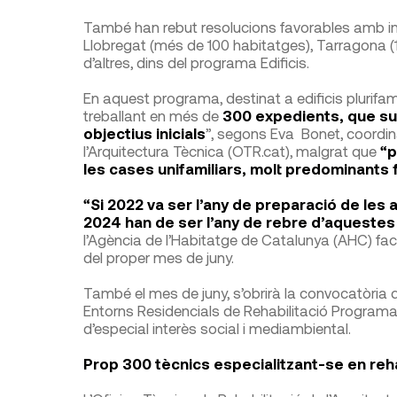
També han rebut resolucions favorables amb impor
Llobregat (més de 100 habitatges), Tarragona (1
d’altres, dins del programa Edificis.
En aquest programa, destinat a edificis plurifam
treballant en més de
300 expedients, que su
objectius inicials
”, segons Eva Bonet, coordin
l’Arquitectura Tècnica (OTR.cat), malgrat que
“p
les cases unifamiliars, molt predominants f
“Si 2022 va ser l’any de preparació de les a
2024 han de ser l’any de rebre d’aqueste
l’Agència de l’Habitatge de Catalunya (AHC) fac
del proper mes de juny.
També el mes de juny, s’obrirà la convocatòria 
Entorns Residencials de Rehabilitació Programa
d’especial interès social i mediambiental.
Prop 300 tècnics especialitzant-se en reha