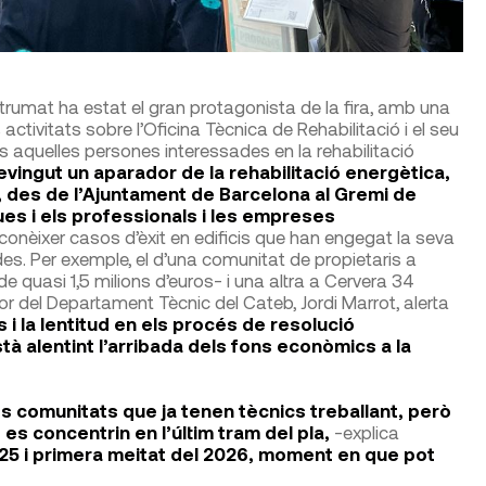
trumat ha estat el gran protagonista de la fira, amb una
s activitats sobre l’Oficina Tècnica de Rehabilitació i el seu
s aquelles persones interessades en la rehabilitació
vingut un aparador de la rehabilitació energètica,
s, des de l’Ajuntament de Barcelona al Gremi de
es i els professionals i les empreses
onèixer casos d’èxit en edificis que han engegat la seva
es. Per exemple, el d’una comunitat de propietaris a
quasi 1,5 milions d’euros- i una altra a Cervera 34
or del Departament Tècnic del Cateb, Jordi Marrot, alerta
 i la lentitud en els procés de resolució
tà alentint l’arribada dels fons econòmics a la
s comunitats que ja tenen tècnics treballant, però
 es concentrin en l’últim tram del pla,
-explica
25 i primera meitat del 2026, moment en que pot