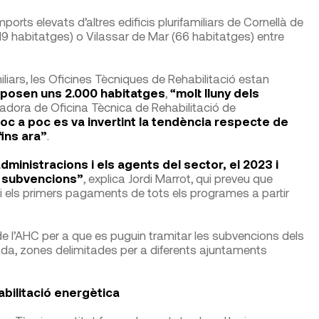
ts elevats d’altres edificis plurifamiliars de Cornellà de
9 habitatges) o Vilassar de Mar (66 habitatges) entre
iliars, les Oficines Tècniques de Rehabilitació estan
posen uns 2.000 habitatges
,
“molt lluny dels
adora de Oficina Tècnica de Rehabilitació de
oc a poc es va invertint la tendència respecte de
ins ara”
.
dministracions i els agents del sector, el 2023 i
s subvencions”
, explica Jordi Marrot, qui preveu que
i els primers pagaments de tots els programes a partir
de l’AHC per a que es puguin tramitar les subvencions dels
da, zones delimitades per a diferents ajuntaments
bilitació energètica