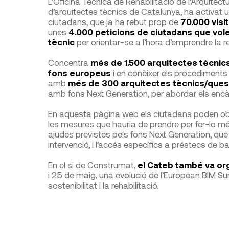
L’Oficina Tècnica de Rehabilitació de l’Arquitect
d’arquitectes tècnics de Catalunya, ha activa
ciutadans, que ja ha rebut prop de
70.000 visi
unes
4.000 peticions de ciutadans que vol
tècnic
per orientar-se a l’hora d’emprendre la re
Concentra
més de 1.500 arquitectes tècnics
fons europeus
i en conèixer els procediments 
amb
més de 300 arquitectes tècnics/ques 
amb fons Next Generation, per abordar els encà
En aquesta pàgina web els ciutadans poden obteni
les mesures que hauria de prendre per fer-lo més
ajudes previstes pels fons Next Generation, qu
intervenció, i l’accés específics a préstecs de ba
En el si de Construmat,
el Cateb també va or
i 25 de maig, una evolució de l’European BIM Sum
sostenibilitat i la rehabilitació.