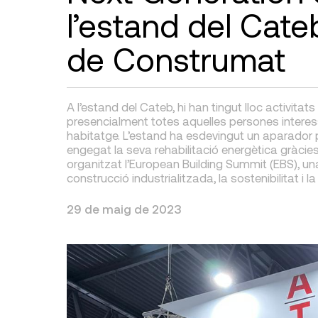
l’estand del Cate
de Construmat
A l’estand del Cateb, hi han tingut lloc activitats
presencialment totes aquelles persones interess
habitatge. L’estand ha esdevingut un aparador p
engegat la seva rehabilitació energètica gràcie
organitzat l’European Building Summit (EBS), un
construcció industrialitzada, la sostenibilitat i la 
29 de maig de 2023