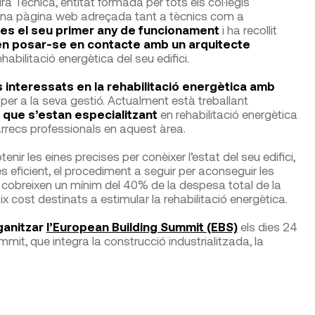
ura Tècnica, entitat formada per tots els col·legis
t una pàgina web adreçada tant a tècnics com a
tes el seu primer any de funcionament
i ha recollit
en posar-se en contacte amb un arquitecte
habilitació energètica del seu edifici.
 interessats en la rehabilitació energètica amb
per a la seva gestió. Actualment està treballant
que s’estan especialitzant
en rehabilitació energètica
rrecs professionals en aquest àrea.
r les eines precises per conèixer l’estat del seu edifici,
 eficient, el procediment a seguir per aconseguir les
e cobreixen un mínim del 40% de la despesa total de la
ix cost destinats a estimular la rehabilitació energètica.
ganitzar
l’European Building Summit (EBS)
els dies 24
mit, que integra la construcció industrialitzada, la