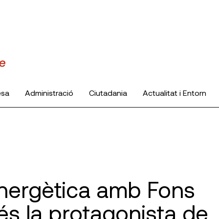
esa
Administració
Ciutadania
Actualitat i Entorn
 energètica amb Fons
és la protagonista de