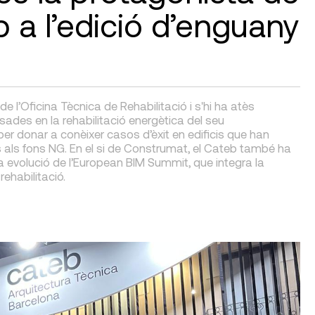
b a l’edició d’enguany
 de l’Oficina Tècnica de Rehabilitació i s'hi ha atès
ades en la rehabilitació energètica del seu
er donar a conèixer casos d’èxit en edificis que han
s als fons NG. En el si de Construmat, el Cateb també ha
a evolució de l’European BIM Summit, que integra la
rehabilitació.