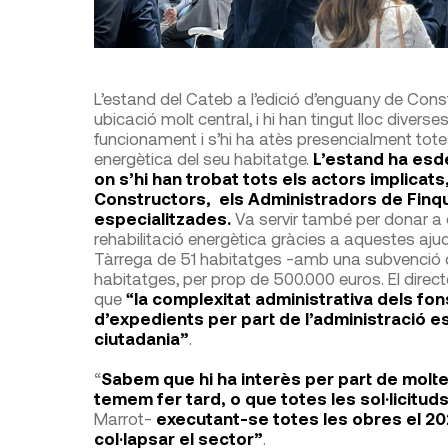
L’estand del Cateb a l’edició d’enguany de Cons
ubicació molt central, i hi han tingut lloc diverse
funcionament i s’hi ha atès presencialment tote
energètica del seu habitatge.
L’estand ha esde
on s’hi han trobat tots els actors implicat
Constructors, els Administradors de Finqu
especialitzades.
Va servir també per donar a c
rehabilitació energètica gràcies a aquestes ajud
Tàrrega de 51 habitatges -amb una subvenció de 
habitatges, per prop de 500.000 euros. El direct
que
“la complexitat administrativa dels fons
d’expedients per part de l’administració es
ciutadania”
.
“
Sabem que hi ha interès per part de molte
temem fer tard, o que totes les sol·licituds
Marrot-
executant-se totes les obres el 20
col·lapsar el sector”
.