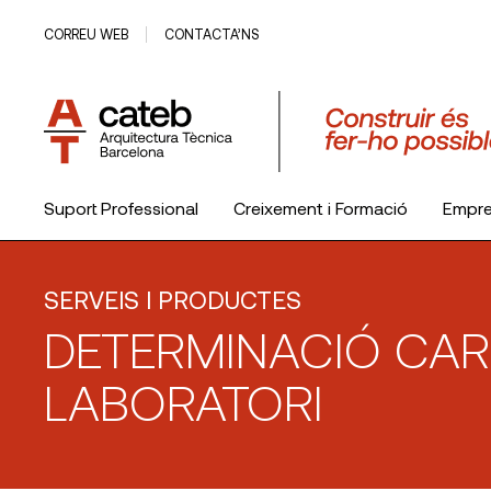
CORREU WEB
CONTACTA’NS
Suport Professional
Creixement i Formació
Empr
El Col·legi
SERVEIS I PRODUCTES
DETERMINACIÓ CA
LABORATORI