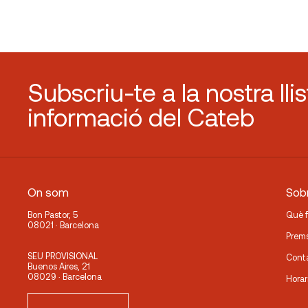
Mataró. Carrer d’en Xammar, 2
Vilafranca del Penedès . Carrer Cal Bolet 4 (cantonada
Manresa. Plana de l’Om, 6
Subscriu-te a la nostra lli
Vic. Rambla del Passeig, 71
informació del Cateb
Terrassa. Carrer de la Rasa, 43
Granollers. Carrer Josep Piñol, 8
On som
Sobr
Bon Pastor, 5
Què 
08021 · Barcelona
Prem
SEU PROVISIONAL
Cont
Buenos Aires, 21
08029 · Barcelona
Horar