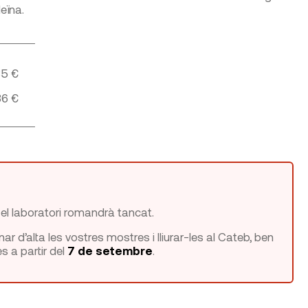
eïna.
85 €
36 €
 el laboratori romandrà tancat.
 d’alta les vostres mostres i lliurar-les al Cateb, ben
s a partir del
7 de setembre
.