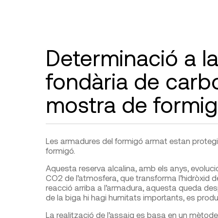
Determinació a la
fondària de carb
mostra de formi
Les armadures del formigó armat estan protegide
formigó.
Aquesta reserva alcalina, amb els anys, evolucion
CO
2
de l’atmosfera, que transforma l’hidròxid d
reacció arriba a l’armadura, aquesta queda despro
de la biga hi hagi humitats importants, es produi
La realització de l’assaig es basa en un mètode