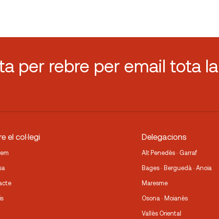
 C/ Migdia)
sta per rebre per email tota la
e el col·legi
Delegacions
fem
Alt Penedès · Garraf
sa
Bages · Berguedà · Anoia
acte
Maresme
is
Osona · Moianès
Vallès Oriental