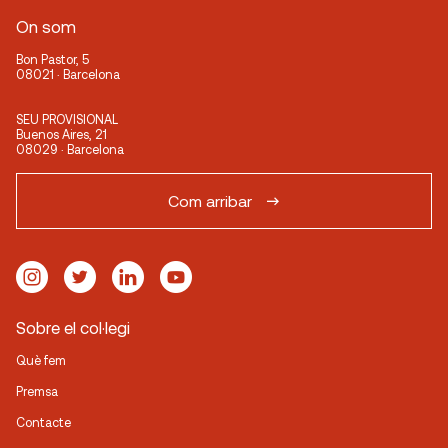
Vic. Rambla del Passeig, 71
On som
Terrassa. Carrer de la Rasa, 43
Bon Pastor, 5
Granollers. Carrer Josep Piñol, 8
08021 · Barcelona
SEU PROVISIONAL
Buenos Aires, 21
08029 · Barcelona
Com arribar
Sobre el col·legi
Què fem
Premsa
Contacte