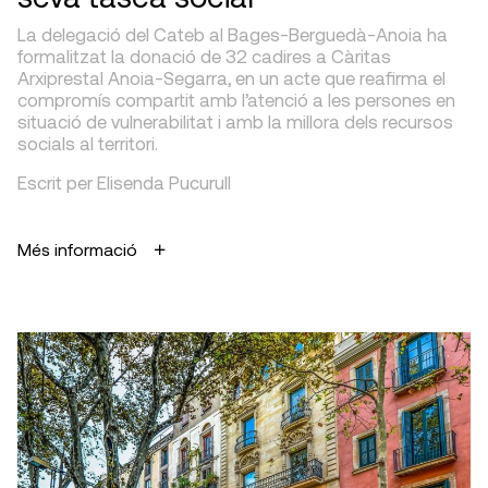
La delegació del Cateb al Bages-Berguedà-Anoia ha
formalitzat la donació de 32 cadires a Càritas
Arxiprestal Anoia-Segarra, en un acte que reafirma el
compromís compartit amb l’atenció a les persones en
situació de vulnerabilitat i amb la millora dels recursos
socials al territori.
Escrit per Elisenda Pucurull
Més informació