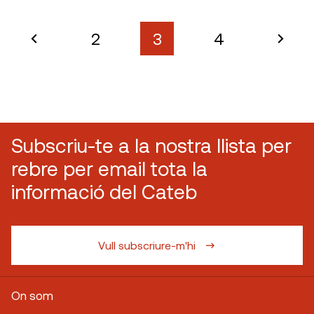
2
3
4
Subscriu-te a la nostra llista per
rebre per email tota la
informació del Cateb
Vull subscriure-m'hi
On som