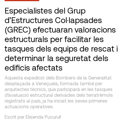
Especialistes del Grup
d’Estructures Col·lapsades
(GREC) efectuaran valoracions
estructurals per facilitar les
tasques dels equips de rescat i
determinar la seguretat dels
edificis afectats
Aquesta expedició dels Bombers de la Generalitat
desplaçada a Veneçuela, formada també per
arquitectes tècnics, que participarà en les tasques
d’avaluació estructural derivades dels terratrèmols
registrats al país, ja ha iniciat les seves primeres
actuacions operatives.
Escrit per Elisenda Pucurull