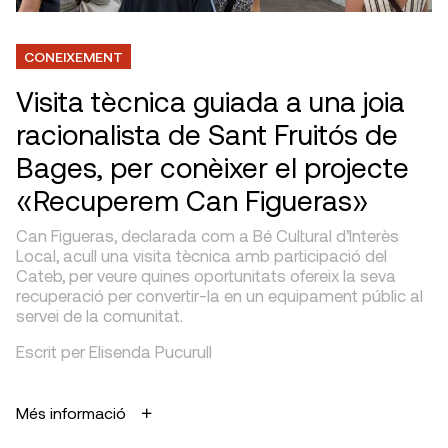
CONEIXEMENT
Visita tècnica guiada a una joia
racionalista de Sant Fruitós de
Bages, per conèixer el projecte
«Recuperem Can Figueras»
Can Figueras, declarada com a Bé Cultural d’Interès
Local, acull una visita tècnica amb participació del
Cateb, per veure quines oportunitats ofereix la seva
recuperació per convertir-la en un equipament públic al
servei de la comunitat.
Escrit per Elisenda Pucurull
Més informació