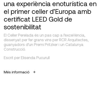
una experiència enoturística en
el primer celler d’Europa amb
certificat LEED Gold de
sostenibilitat
El Celler Perelada és un pas cap a l’excel·lència,
dissenyat per fer grans vins per RCR Arquitectes,
guanyadors d’un Premi Pritzker i un Catalunya
Construcció.
Escrit per Elisenda Pucurull
Més informació