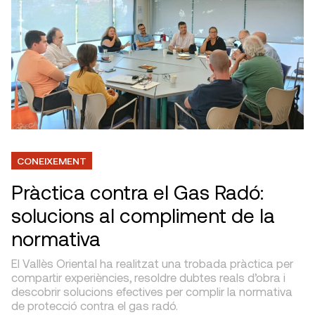
CONEIXEMENT
Pràctica contra el Gas Radó:
solucions al compliment de la
normativa
El Vallès Oriental ha realitzat una trobada pràctica per
compartir experiències, resoldre dubtes reals d’obra i
descobrir solucions efectives per complir la normativa
de protecció contra el gas radó.