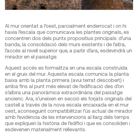
Al mur orientat a l’oest, parcialment enderrocat i on hi
havia l’escala que comunicava les plantes originals, es
concentren dos dels punts propositius principals: d’una
banda, la consolidació dels murs existents i de l’altra,
l’accés al nivell superior que, a partir d’ara, esdevindrà un
mirador en el paisatge.
Aquest accés es formalitza en una escala construïda
en el gruix del mur. Aquesta escala comunica la planta
baixa amb la planta primera (avui terrat descobert) i
arriba fins al punt més elevat de l’edificació des d’on
s’albira una panoràmica extraordinària del paisatge
anoienc. Ara, s’uneixen en secció els forjats originals del
castell a través de la nova escala encaixada en el mur
oest, aconseguint compatibilitzar l’ús actual de mirador
amb l’evidència de les intervencions al llarg dels temps
que expliquen la història de l’edifici i que es consoliden i
esdevenen materialment rellevants.