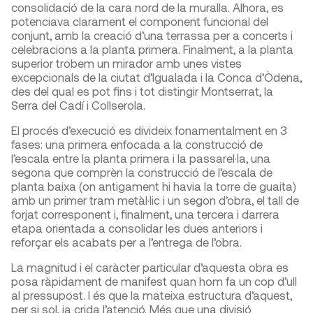
consolidació de la cara nord de la muralla. Alhora, es
potenciava clarament el component funcional del
conjunt, amb la creació d’una terrassa per a concerts i
celebracions a la planta primera. Finalment, a la planta
superior trobem un mirador amb unes vistes
excepcionals de la ciutat d’Igualada i la Conca d’Òdena,
des del qual es pot fins i tot distingir Montserrat, la
Serra del Cadí i Collserola.
El procés d’execució es divideix fonamentalment en 3
fases: una primera enfocada a la construcció de
l’escala entre la planta primera i la passarel·la, una
segona que comprèn la construcció de l’escala de
planta baixa (on antigament hi havia la torre de guaita)
amb un primer tram metàl·lic i un segon d’obra, el tall de
forjat corresponent i, finalment, una tercera i darrera
etapa orientada a consolidar les dues anteriors i
reforçar els acabats per a l’entrega de l’obra.
La magnitud i el caràcter particular d’aquesta obra es
posa ràpidament de manifest quan hom fa un cop d’ull
al pressupost. I és que la mateixa estructura d’aquest,
per si sol, ja crida l’atenció. Més que una divisió