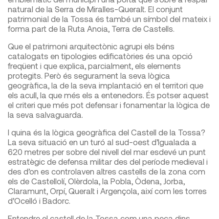
natural de la Serra de Miralles-Queralt. El conjunt
patrimonial de la Tossa és també un símbol del mateix i
forma part de la Ruta Anoia, Terra de Castells.
Que el patrimoni arquitectònic agrupi els béns
catalogats en tipologies edificatòries és una opció
freqüent i que explica, parcialment, els elements
protegits. Però és segurament la seva lògica
geogràfica, la de la seva implantació en el territori que
els acull, la que més els a entenedors. És potser aquest
el criteri que més pot defensar i fonamentar la lògica de
la seva salvaguarda.
I quina és la lògica geogràfica del Castell de la Tossa?
La seva situació en un turó al sud-oest d’Igualada a
620 metres per sobre del nivell del mar esdevé un punt
estratègic de defensa militar des del període medieval i
des d’on es controlaven altres castells de la zona com
els de Castellolí, Olèrdola, la Pobla, Òdena, Jorba,
Claramunt, Orpí, Queralt i Argençola, així com les torres
d’Ocelló i Badorc.
Entendre el castell de la Tossa com una peça dins