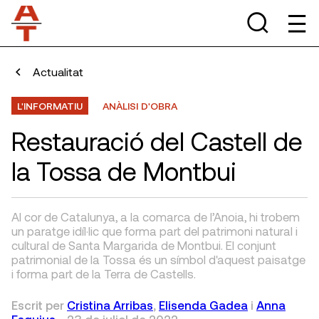
Actualitat
L'INFORMATIU
ANÀLISI D'OBRA
Restauració del Castell de
la Tossa de Montbui
Al cor de Catalunya, a la comarca de l’Anoia, hi trobem
un paratge idíl·lic que forma part del patrimoni natural i
cultural de Santa Margarida de Montbui. El conjunt
patrimonial de la Tossa és un símbol d'aquest paisatge
i forma part de la Terra de Castells.
Escrit per
Cristina Arribas
,
Elisenda Gadea
i
Anna