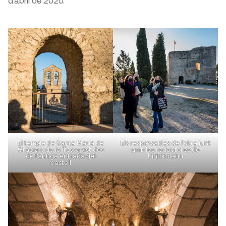
El temple de Santa Maria de
Els responsables de l’obra junt
Gràcia o de la Tossa vist des
amb les redactores de
de l’antiga entrada del
L’informatiu
castell