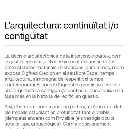
L’arquitectura: continuïtat i/o
contigüitat
La decisió arquitectònica de la intervenció parteix, com
és just i necessari, del coneixement exhaustiu de les
preexistències materials i històriques, però a més, i com
exposa Sigfried Giedion en el seu llibre Espai, temps i
arquitectura, s’impregna de l’esperit del temps
contemporani. El còctel d’aquestes premisses esdevé
una arquitectura contigua i/o contínua i que dibuixa una
fase més en la història de l’edifici en qüestió.
Així, d’entrada i com a punt de partença, s’han abordat
els treballs estudiant en profunditat tant el visible
(dempeus encara) com l’invisible (els vestigis ocults
sota la lupa arqueològica). Com a posicionament