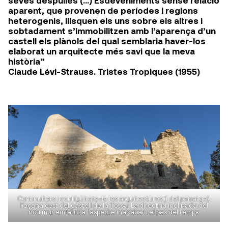
seves despulles (…) Esdeveniments sense relació
aparent, que provenen de períodes i regions
heterogenis, llisquen els uns sobre els altres i
sobtadament s’immobilitzen amb l’aparença d’un
castell els plànols del qual semblaria haver-los
elaborat un arquitecte més savi que la meva
història”
Claude Lévi-Strauss. Tristes Tropiques (1955)
Continuïtats i contigüitats de les arquitectures (i del paisatge).
Façana oest del castell de la Tossa. La directriu inclinada del
nou mur emfatitza l’aspecte inacabat i el pas del temps.