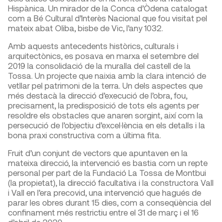
Hispànica. Un mirador de la Conca d’Òdena catalogat
com a Bé Cultural d’Interès Nacional que fou visitat pel
mateix abat Oliba, bisbe de Vic, l’any 1032.
Amb aquests antecedents històrics, culturals i
arquitectònics, es posava en marxa el setembre del
2019 la consolidació de la muralla del castell de la
Tossa. Un projecte que naixia amb la clara intenció de
vetllar pel patrimoni de la terra. Un dels aspectes que
més destacà la direcció d’execució de l’obra, fou,
precisament, la predisposició de tots els agents per
resoldre els obstacles que anaren sorgint, així com la
persecució de l’objectiu d’excel·lència en els detalls i la
bona praxi constructiva com a última fita.
Fruit d’un conjunt de vectors que apuntaven en la
mateixa direcció, la intervenció es bastia com un repte
personal per part de la Fundació La Tossa de Montbui
(la propietat), la direcció facultativa i la constructora Vall
i Vall en l’era precovid, una intervenció que hagués de
parar les obres durant 15 dies, com a conseqüència del
confinament més restrictiu entre el 31 de març i el 16
d’abril de 2020.