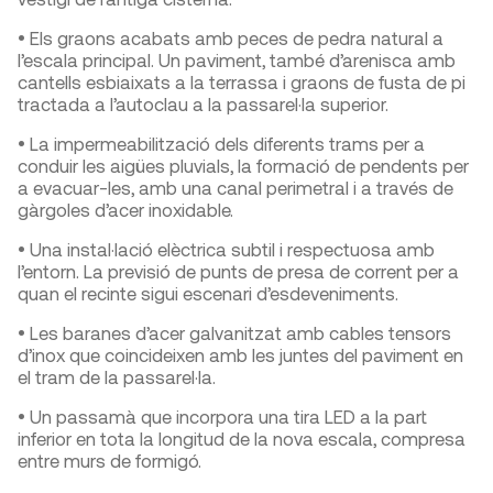
• Els graons acabats amb peces de pedra natural a
l’escala principal. Un paviment, també d’arenisca amb
cantells esbiaixats a la terrassa i graons de fusta de pi
tractada a l’autoclau a la passarel·la superior.
• La impermeabilització dels diferents trams per a
conduir les aigües pluvials, la formació de pendents per
a evacuar-les, amb una canal perimetral i a través de
gàrgoles d’acer inoxidable.
• Una instal·lació elèctrica subtil i respectuosa amb
l’entorn. La previsió de punts de presa de corrent per a
quan el recinte sigui escenari d’esdeveniments.
• Les baranes d’acer galvanitzat amb cables tensors
d’inox que coincideixen amb les juntes del paviment en
el tram de la passarel·la.
• Un passamà que incorpora una tira LED a la part
inferior en tota la longitud de la nova escala, compresa
entre murs de formigó.