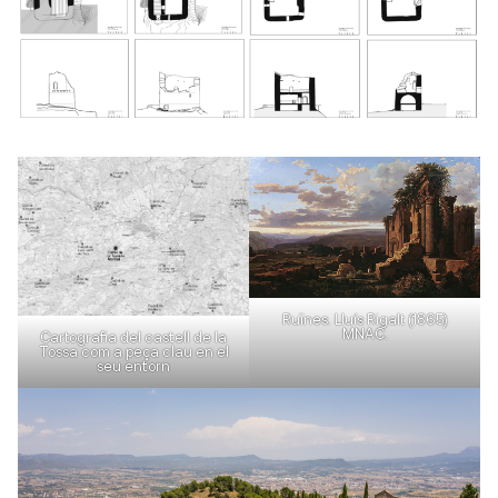
Ruïnes. Lluís Rigalt (1865)
MNAC.
Cartografia del castell de la
Tossa com a peça clau en el
seu entorn