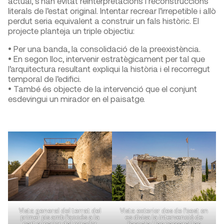
actual, s’han evitat reinterpretacions i reconstruccions
literals de l’estat original. Intentar recrear l’irrepetible i allò
perdut seria equivalent a construir un fals històric. El
projecte planteja un triple objectiu:
• Per una banda, la consolidació de la preexistència.
• En segon lloc, intervenir estratègicament per tal que
l’arquitectura resultant expliqui la història i el recorregut
temporal de l’edifici.
• També és objecte de la intervenció que el conjunt
esdevingui un mirador en el paisatge.
Vista exterior des de l’oest on
Vista general del terrat del
es divisa la intervenció de
primer pis amb l’accés a la
l’escala i les passarel·les
part superior del mirador