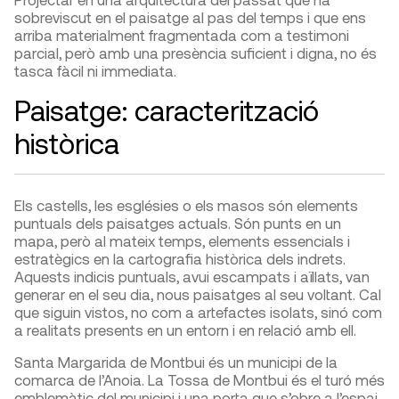
sobreviscut en el paisatge al pas del temps i que ens
arriba materialment fragmentada com a testimoni
parcial, però amb una presència suficient i digna, no és
tasca fàcil ni immediata.
Paisatge: caracterització
històrica
Els castells, les esglésies o els masos són elements
puntuals dels paisatges actuals. Són punts en un
mapa, però al mateix temps, elements essencials i
estratègics en la cartografia històrica dels indrets.
Aquests indicis puntuals, avui escampats i aïllats, van
generar en el seu dia, nous paisatges al seu voltant. Cal
que siguin vistos, no com a artefactes isolats, sinó com
a realitats presents en un entorn i en relació amb ell.
Santa Margarida de Montbui és un municipi de la
comarca de l’Anoia. La Tossa de Montbui és el turó més
emblemàtic del municipi i una porta que s’obre a l’espai