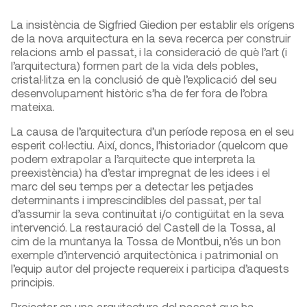
La insistència de Sigfried Giedion per establir els orígens
de la nova arquitectura en la seva recerca per construir
relacions amb el passat, i la consideració de què l’art (i
l’arquitectura) formen part de la vida dels pobles,
cristal·litza en la conclusió de què l’explicació del seu
desenvolupament històric s’ha de fer fora de l’obra
mateixa.
La causa de l’arquitectura d’un període reposa en el seu
esperit col·lectiu. Així, doncs, l’historiador (quelcom que
podem extrapolar a l’arquitecte que interpreta la
preexistència) ha d’estar impregnat de les idees i el
marc del seu temps per a detectar les petjades
determinants i imprescindibles del passat, per tal
d’assumir la seva continuïtat i/o contigüitat en la seva
intervenció. La restauració del Castell de la Tossa, al
cim de la muntanya la Tossa de Montbui, n’és un bon
exemple d’intervenció arquitectònica i patrimonial on
l’equip autor del projecte requereix i participa d’aquests
principis.
Projectar en una arquitectura del passat que ha