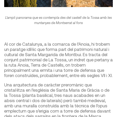
L’ampli panorama que es contempla des del castell de la Tossa amb les
muntanyes de Montserrat al fons
Al cor de Catalunya, a la comarca de l’Anoia, hi trobem
un paratge idíl·lic que forma part del patrimoni natural i
cultural de Santa Margarida de Montbui. Es tracta del
conjunt patrimonial de La Tossa, un indret que pertany a
la ruta Anoia, Terra de Castells, on trobem
principalment una ermita i una torre de defensa que
foren construïdes, probablement, entre els segles VII i XI.
Una arquitectura de caràcter preromànic que
cristal·litza en l’església de Santa Maria de Gràcia o de
la Tossa (planta basilical, tres naus acabades en un
absis central i dos de laterals) però també medieval,
amb una muralla construïda amb la tècnica de l’opus
emplectum que s’erigia com a torre de defensa davant
dels atacs dels sarraïns en la frontera de la Marca