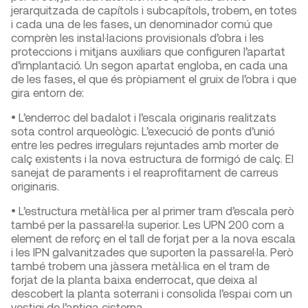
jerarquitzada de capítols i subcapítols, trobem, en totes
i cada una de les fases, un denominador comú que
comprèn les instal·lacions provisionals d’obra i les
proteccions i mitjans auxiliars que configuren l’apartat
d’implantació. Un segon apartat engloba, en cada una
de les fases, el que és pròpiament el gruix de l’obra i que
gira entorn de:
• L’enderroc del badalot i l’escala originaris realitzats
sota control arqueològic. L’execució de ponts d’unió
entre les pedres irregulars rejuntades amb morter de
calç existents i la nova estructura de formigó de calç. El
sanejat de paraments i el reaprofitament de carreus
originaris.
• L’estructura metàl·lica per al primer tram d’escala però
també per la passarel·la superior. Les UPN 200 com a
element de reforç en el tall de forjat per a la nova escala
i les IPN galvanitzades que suporten la passarel·la. Però
també trobem una jàssera metàl·lica en el tram de
forjat de la planta baixa enderrocat, que deixa al
descobert la planta soterrani i consolida l’espai com un
vestigi de l’antiga cisterna.