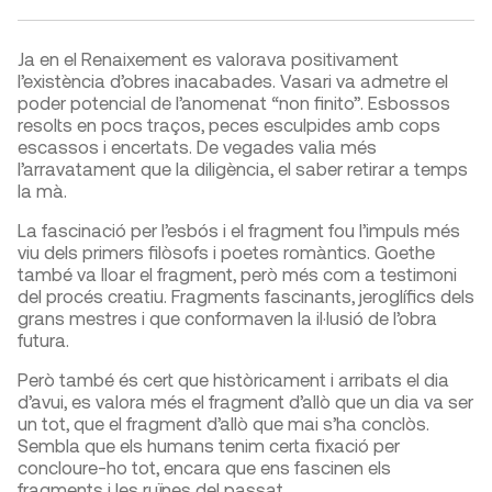
Ja en el Renaixement es valorava positivament
l’existència d’obres inacabades. Vasari va admetre el
poder potencial de l’anomenat “non finito”. Esbossos
resolts en pocs traços, peces esculpides amb cops
escassos i encertats. De vegades valia més
l’arravatament que la diligència, el saber retirar a temps
la mà.
La fascinació per l’esbós i el fragment fou l’impuls més
viu dels primers filòsofs i poetes romàntics. Goethe
també va lloar el fragment, però més com a testimoni
del procés creatiu. Fragments fascinants, jeroglífics dels
grans mestres i que conformaven la il·lusió de l’obra
futura.
Però també és cert que històricament i arribats el dia
d’avui, es valora més el fragment d’allò que un dia va ser
un tot, que el fragment d’allò que mai s’ha conclòs.
Sembla que els humans tenim certa fixació per
concloure-ho tot, encara que ens fascinen els
fragments i les ruïnes del passat.