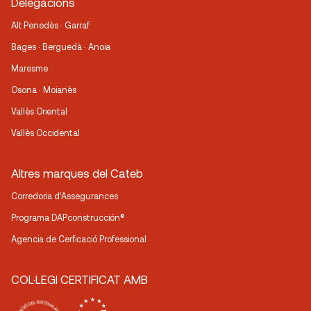
Delegacions
Alt Penedès · Garraf
Bages · Berguedà · Anoia
Maresme
Osona · Moianès
Vallès Oriental
Vallès Occidental
Altres marques del Cateb
Corredoria d’Assegurances
Programa DAPconstrucción®
Agencia de Cerficació Professional
COL·LEGI CERTIFICAT AMB