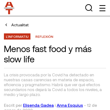
Actualitat
L'INFORMATIU
REFLEXIÓN
Menos fast food y más
slow life
La crisis provocada por la Covid ha detectado en
nuestras casas carencias en materia de espacio,
eficiencia y pragmatismo. Habrá que ver qué efectos
secundarios nos dejará la Covid a todos los niveles, a
medio y largo plazo.
Escrit per
Elisenda Gadea
i
Anna Esquius
-
12 de