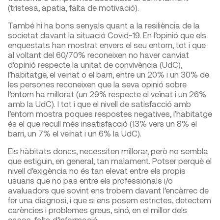
(tristesa, apatia, falta de motivació).
També hi ha bons senyals quant a la resiliència de la
societat davant la situació Covid-19. En l’opinió que els
enquestats han mostrat envers el seu entorn, tot i que
al voltant del 60/70% reconeixen no haver canviat
d’opinió respecte la unitat de convivència (UdC),
l’habitatge, el veïnat o el barri, entre un 20% i un 30% de
les persones reconeixen que la seva opinió sobre
l’entorn ha millorat (un 29% respecte el veïnat i un 26%
amb la UdC). I tot i que el nivell de satisfacció amb
l’entorn mostra poques respostes negatives, l’habitatge
és el que recull més insatisfacció (13% vers un 8% el
barri, un 7% el veïnat i un 6% la UdC).
Els hàbitats doncs, necessiten millorar, però no sembla
que estiguin, en general, tan malament. Potser perquè el
nivell d’exigència no és tan elevat entre els propis
usuaris que no pas entre els professionals i/o
avaluadors que sovint ens trobem davant l’encàrrec de
fer una diagnosi, i que si ens posem estrictes, detectem
carències i problemes greus, sinó, en el millor dels
casos, falta d’informació.