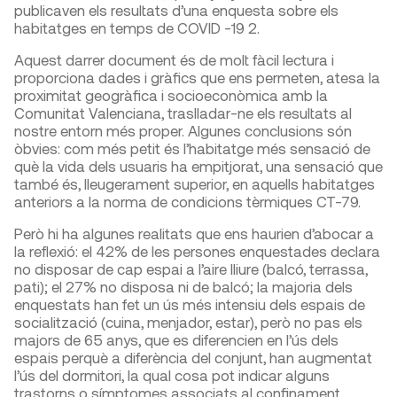
publicaven els resultats d’una enquesta sobre els
habitatges en temps de COVID -19
2
.
Aquest darrer document és de molt fàcil lectura i
proporciona dades i gràfics que ens permeten, atesa la
proximitat geogràfica i socioeconòmica amb la
Comunitat Valenciana, traslladar-ne els resultats al
nostre entorn més proper. Algunes conclusions són
òbvies: com més petit és l’habitatge més sensació de
què la vida dels usuaris ha empitjorat, una sensació que
també és, lleugerament superior, en aquells habitatges
anteriors a la norma de condicions tèrmiques CT-79.
Però hi ha algunes realitats que ens haurien d’abocar a
la reflexió: el 42% de les persones enquestades declara
no disposar de cap espai a l’aire lliure (balcó, terrassa,
pati); el 27% no disposa ni de balcó; la majoria dels
enquestats han fet un ús més intensiu dels espais de
socialització (cuina, menjador, estar), però no pas els
majors de 65 anys, que es diferencien en l’ús dels
espais perquè a diferència del conjunt, han augmentat
l’ús del dormitori, la qual cosa pot indicar alguns
trastorns o símptomes associats al confinament