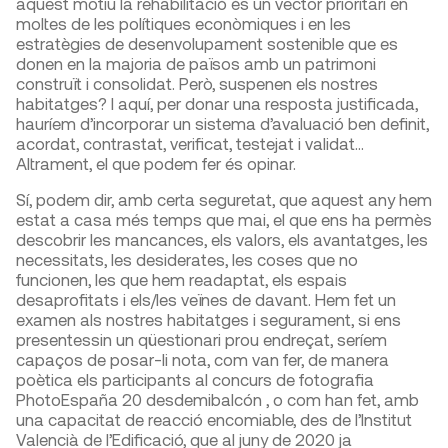
aquest motiu la rehabilitació és un vector prioritari en
moltes de les polítiques econòmiques i en les
estratègies de desenvolupament sostenible que es
donen en la majoria de països amb un patrimoni
construït i consolidat. Però, suspenen els nostres
habitatges? I aquí, per donar una resposta justificada,
hauríem d’incorporar un sistema d’avaluació ben definit,
acordat, contrastat, verificat, testejat i validat…
Altrament, el que podem fer és opinar.
Sí, podem dir, amb certa seguretat, que aquest any hem
estat a casa més temps que mai, el que ens ha permès
descobrir les mancances, els valors, els avantatges, les
necessitats, les desiderates, les coses que no
funcionen, les que hem readaptat, els espais
desaprofitats i els/les veïnes de davant. Hem fet un
examen als nostres habitatges i segurament, si ens
presentessin un qüestionari prou endreçat, seríem
capaços de posar-li nota, com van fer, de manera
poètica els participants al concurs de fotografia
PhotoEspaña 20 desdemibalcón , o com han fet, amb
una capacitat de reacció encomiable, des de l’Institut
Valencià de l’Edificació, que al juny de 2020 ja