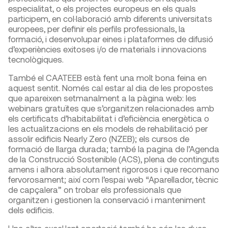
especialitat, o els projectes europeus en els quals
participem, en col·laboració amb diferents universitats
europees, per definir els perfils professionals, la
formació, i desenvolupar eines i plataformes de difusió
d’experiències exitoses i/o de materials i innovacions
tecnològiques.
També el CAATEEB està fent una molt bona feina en
aquest sentit. Només cal estar al dia de les propostes
que apareixen setmanalment a la pàgina web: les
webinars gratuïtes que s’organitzen relacionades amb
els certificats d’habitabilitat i d’eficiència energètica o
les actualitzacions en els models de rehabilitació per
assolir edificis Nearly Zero (NZEB); els cursos de
formació de llarga durada; també la pagina de l’Agenda
de la Construcció Sostenible (ACS), plena de continguts
amens i alhora absolutament rigorosos i que recomano
fervorosament; així com l’espai web “Aparellador, tècnic
de capçalera” on trobar els professionals que
organitzen i gestionen la conservació i manteniment
dels edificis.
Una altra excel·lent aportació també ho són les dues