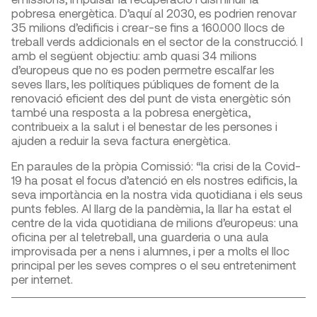
pobresa energètica. D’aquí al 2030, es podrien renovar
35 milions d’edificis i crear-se fins a 160.000 llocs de
treball verds addicionals en el sector de la construcció. I
amb el següent objectiu: amb quasi 34 milions
d’europeus que no es poden permetre escalfar les
seves llars, les polítiques públiques de foment de la
renovació eficient des del punt de vista energètic són
també una resposta a la pobresa energètica,
contribueix a la salut i el benestar de les persones i
ajuden a reduir la seva factura energètica.
En paraules de la pròpia Comissió: “la crisi de la Covid-
19 ha posat el focus d’atenció en els nostres edificis, la
seva importància en la nostra vida quotidiana i els seus
punts febles. Al llarg de la pandèmia, la llar ha estat el
centre de la vida quotidiana de milions d’europeus: una
oficina per al teletreball, una guarderia o una aula
improvisada per a nens i alumnes, i per a molts el lloc
principal per les seves compres o el seu entreteniment
per internet.