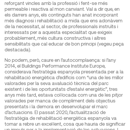
reforçant vincles amb la professió i fent-se més
permeable i reactiva al mon canviant. Val a dir que, en
els darrers anys, els continguts han anat incorporant
més diagnosi i rehabilitació a mida que ens adonàvem
de la necessitat, al sector, de professionals instruïts i
interessats per a aquesta especialitat que exigeix
probablement, més cultura constructiva i altres
sensibilitats que cal educar de bon principi (vegeu peça
destacada).
No podem, però, caure en l’autocomplaença: si l’any
2014, el Buildings Performance Institute Europe,
considerava l’estratègia espanyola presentada per a la
rehabilitació energètica d’edificis com “una de les millor
valorades per la seva avaluació tècnica del parc
existent i de les oportunitats d’estalvi energètic”, tres
anys més tard, estava col·locada com una de les pitjor
valorades per manca de compliment dels objectius
presentats i la demora en desenvolupar el marc
d’actuacions. El passat 2020, l’actualització de
l’estratègia de rehabilitació energètica espanyola va
tornar a rebre un excel·lent, cosa que hauria de significar
un impuls per a la implementació de les actuacions. I