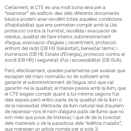
Certament, el CTE és una molt bona eina per a
“examinar” els edificis: des dels diferents documents
bàsics podem anar recollint totes aquelles condicions
d’habitabilitat que ens permeten complir amb la Llei:
protecció contra la humitat, recollida i evacuació de
residus, qualitat de l’aire interior, subministrament
d’aigua, evacuació d’aigües i, recentment, protecció
enfront del radó (DB HS Salubritat), benestar tèrmic i
il·luminació (DB HE Estalvi d’Energia), protecció contra el
soroll (DB HR) i seguretat d’ús i accessibilitat (DB SUA).
Però, efectivament, queden paràmetres per avaluar que
escapen del marc normatiu: no és suficient amb
garantir el subministrament de l’aigua sinó que cal
garantir-ne la qualitat; el mateix passa amb la llum, que
el CTE exigeix complir quant a lux mínims segons l’ús
dels espais però enlloc parla de la qualitat de la llum o
de la necessitat d’entrada de llum natural real (hauríem
de repensar-nos el nom d’alguns patis de llums que no
són més que pous de tristesa). I què dir de la toxicitat
dels materials o de la paradoxa dels “edificis malalts”,
que mereixen un article només per si sols
3
.