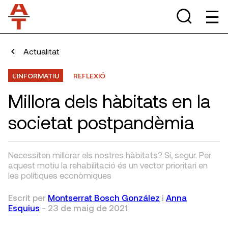
Actualitat
L'INFORMATIU
REFLEXIÓ
Millora dels hàbitats en la
societat postpandèmia
Necessiten millorar els nostres hàbitats? Sí, segur. Per
aquest motiu la rehabilitació és un vector prioritari en
les polítiques econòmiques
Escrit per
Montserrat Bosch González
i
Anna
Esquius
-
23 de maig de 2021