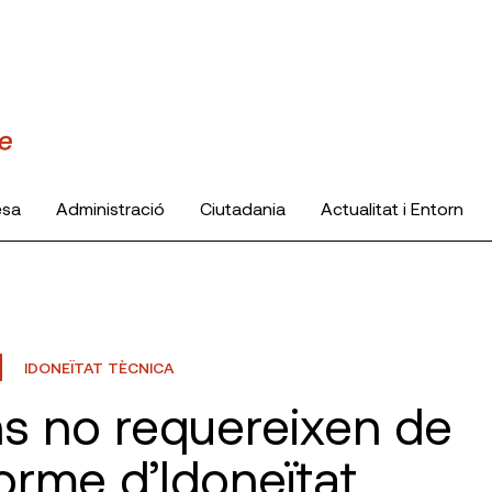
esa
Administració
Ciutadania
Actualitat i Entorn
IDONEÏTAT TÈCNICA
s no requereixen de
forme d’Idoneïtat