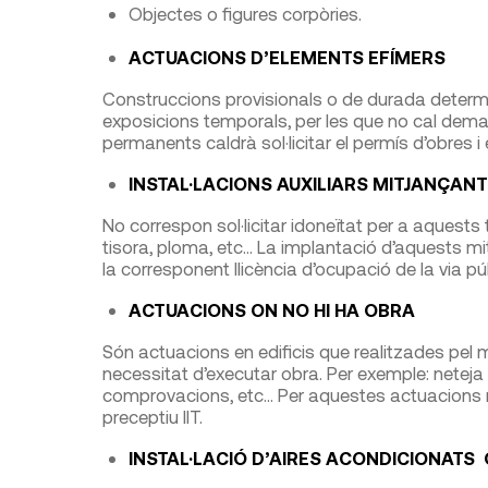
Objectes o figures corpòries.
ACTUACIONS D’ELEMENTS EFÍMERS
Construccions provisionals o de durada determ
exposicions temporals, per les que no cal demana
permanents caldrà sol·licitar el permís d’obres i 
INSTAL·LACIONS AUXILIARS MITJANÇAN
No correspon sol·licitar idoneïtat per a aquests 
tisora, ploma, etc… La implantació d’aquests mi
la corresponent llicència d’ocupació de la via pú
ACTUACIONS ON NO HI HA OBRA
Són actuacions en edificis que realitzades pel 
necessitat d’executar obra. Per exemple: neteja 
comprovacions, etc… Per aquestes actuacions no 
preceptiu IIT.
INSTAL·LACIÓ D’AIRES ACONDICIONAT