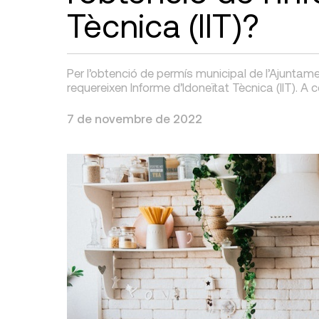
Tècnica (IIT)?
Per l’obtenció de permís municipal de l’Ajuntam
requereixen Informe d’Idoneïtat Tècnica (IIT). A 
7 de novembre de 2022