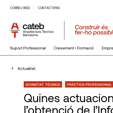
CORREU WEB
CONTACTA’NS
Suport Professional
Creixement i Formació
Empr
El Col·legi
Actualitat
IDONEÏTAT TÈCNICA
PRÀCTICA PROFESSIONAL
Quines actuacion
l’obtenció de l’In