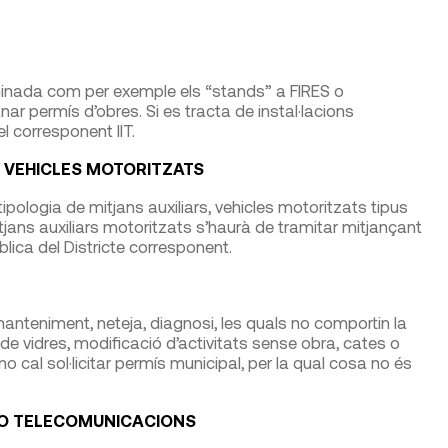
inada com per exemple els “stands” a FIRES o
r permís d’obres. Si es tracta de instal·lacions
el corresponent IIT.
T VEHICLES MOTORITZATS
tipologia de mitjans auxiliars, vehicles motoritzats tipus
tjans auxiliars motoritzats s’haurà de tramitar mitjançant
blica del Districte corresponent.
manteniment, neteja, diagnosi, les quals no comportin la
de vidres, modificació d’activitats sense obra, cates o
cal sol·licitar permís municipal, per la qual cosa no és
S O TELECOMUNICACIONS