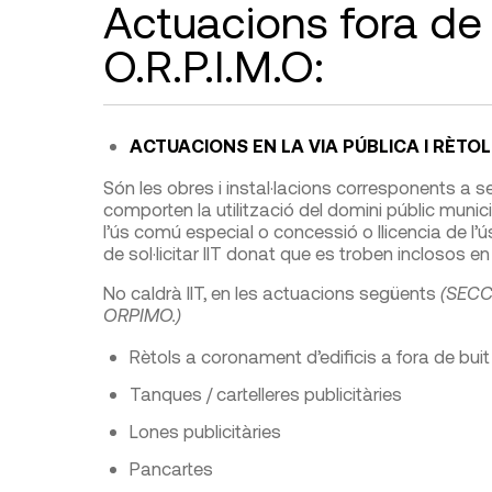
Actuacions fora de 
O.R.P.I.M.O:
ACTUACIONS EN LA VIA PÚBLICA I RÈTOL
Són les obres i instal·lacions corresponents a ser
comporten la utilització del domini públic munici
l’ús comú especial o concessió o llicencia de l’ús
de sol·licitar IIT donat que es troben inclosos 
No caldrà IIT, en les actuacions següents
(SECCI
ORPIMO.)
Rètols a coronament d’edificis a fora de buit
Tanques / cartelleres publicitàries
Lones publicitàries
Pancartes