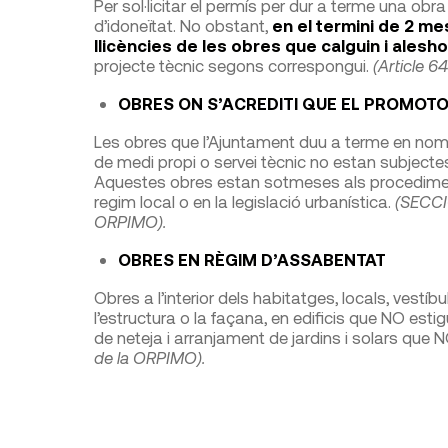
Per sol·licitar el permís per dur a terme una obr
d’idoneïtat. No obstant,
en el termini de 2 me
llicències de les obres que calguin i alesho
projecte tècnic segons correspongui.
(Article 6
OBRES ON S’ACREDITI QUE EL PROMOT
Les obres que l’Ajuntament duu a terme en nom 
de medi propi o servei tècnic no estan subject
Aquestes obres estan sotmeses als procediments
regim local o en la legislació urbanística.
(SECCIÓ 
ORPIMO).
OBRES EN RÈGIM D’ASSABENTAT
Obres a l’interior dels habitatges, locals, vestíb
l’estructura o la façana, en edificis que NO est
de neteja i arranjament de jardins i solars que N
de la ORPIMO).