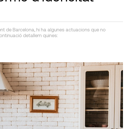
ent de Barcelona, hi ha algunes actuacions que no
continuació detallem quines: