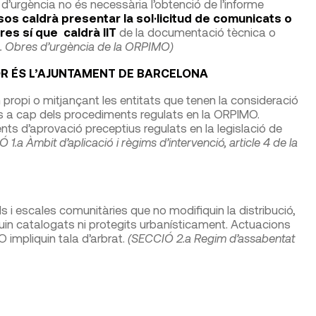
a d’urgència no és necessària l’obtenció de l’informe
sos caldrà presentar la sol·licitud de comunicats o
res sí que caldrà IIT
de la documentació tècnica o
4. Obres d’urgència de la ORPIMO)
OR ÉS L’AJUNTAMENT DE BARCELONA
propi o mitjançant les entitats que tenen la consideració
es a cap dels procediments regulats en la ORPIMO.
 d’aprovació preceptius regulats en la legislació de
1.a Àmbit d’aplicació i règims d’intervenció, article 4 de la
uls i escales comunitàries que no modifiquin la distribució,
iguin catalogats ni protegits urbanísticament. Actuacions
O impliquin tala d’arbrat.
(SECCIÓ 2.a Regim d’assabentat