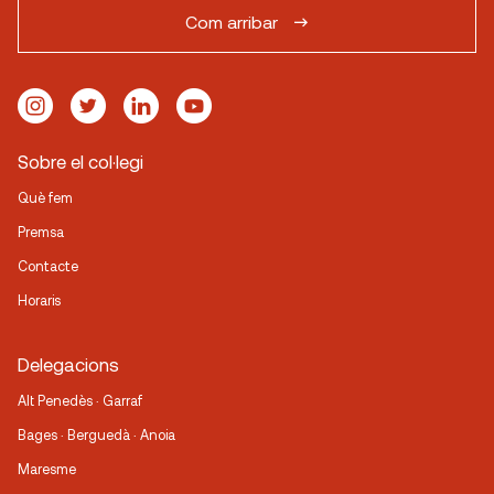
Com arribar
Sobre el col·legi
Què fem
Premsa
Contacte
Horaris
Delegacions
Alt Penedès · Garraf
Bages · Berguedà · Anoia
Maresme