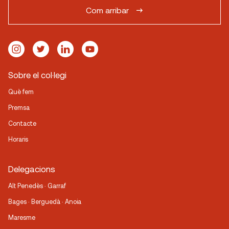
Com arribar
Sobre el col·legi
Què fem
Premsa
Contacte
Horaris
Delegacions
Alt Penedès · Garraf
Bages · Berguedà · Anoia
Maresme