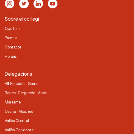
Sobre el col·legi
Què fem
Premsa
Contacte
Horaris
Delegacions
Alt Penedès · Garraf
Bages · Berguedà · Anoia
Maresme
Osona · Moianès
Vallès Oriental
Vallès Occidental