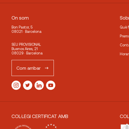
On som
Sobr
Bon Pastor, 5
Què 
08021 · Barcelona
Prem
SEU PROVISIONAL
Cont
Buenos Aires, 21
08029 · Barcelona
Horar
Com arribar
COL·LEGI CERTIFICAT AMB
COL