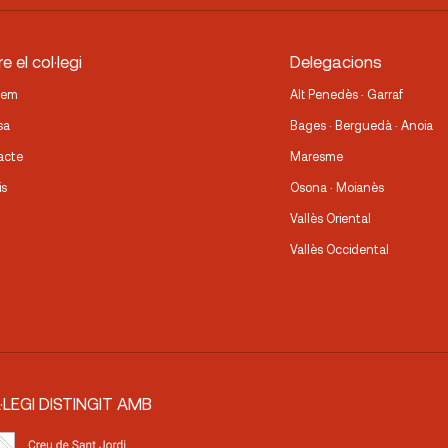
e el col·legi
Delegacions
fem
Alt Penedès · Garraf
sa
Bages · Berguedà · Anoia
acte
Maresme
is
Osona · Moianès
Vallès Oriental
Vallès Occidental
·LEGI DISTINGIT AMB