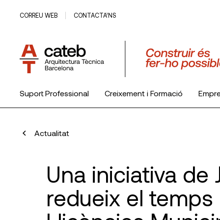
CORREU WEB
CONTACTA’NS
Suport Professional
Creixement i Formació
Empr
El Col·legi
Actualitat
Una iniciativa de
redueix el temps 