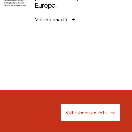
Europa
Més informació
Vull subscriure-m'hi