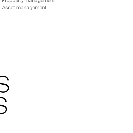
Propoerty management
Asset management
S
S