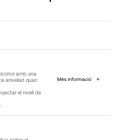
centesimals, escala percentual
i en metres.
Interpretació de la lectura
alcohol amb una
Més informació
tà anivellat quan
ectar el nivell de
.
LIMITACIONS I FIABILITAT
t baix cost.
Poc fiable en elements de
grans dimensions.
tua sobre el