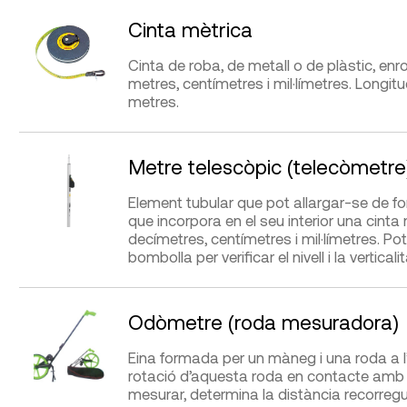
APLICACIONS
AVANTATGES
Cinta mètrica
Mesurar longituds en
Fàcil i ràpida realitz
aixecaments gràfics i
lectures. Molt econò
Cinta de roba, de metall o de plàstic, enrot
amidaments d’elements
S’enrotlla automàtic
metres, centímetres i mil·límetres. Longit
constructius.
més amples permet
metres.
mesurar en
vertical fins a una bo
APLICACIONS
AVANTATGES
Metre telescòpic (telecòmetre
Mesurar longituds en
Fàcil i ràpida realitz
DIFICULTAT D’UTILITZACIÓ
Presa de mesures
aixecaments gràfics i
lectures. Econòmic.
Element tubular que pot allargar-se de f
amidaments d’elements
que incorpora en el seu interior una cinta
constructius.
decímetres, centímetres i mil·límetres. Po
bombolla per verificar el nivell i la verticalit
FABRICANTS
DISTRIBUÏDORS
DIFICULTAT D’UTILITZACIÓ
Presa de mesures
APLICACIONS
AVANTATGES
Bahco, Facom, Fisco, Index,
G.I.S. Ibérica
,
Leica
, 
Ironside,
Leica
, Lufkin, Medid,
ferreteria o botiga d
Odòmetre (roda mesuradora)
Mesurar longituds,
Permet a un sol oper
Silverline, Stabila, Stanley
bricolatge (Cofac, Se
principalment alçades, en
mesurar distàncies f
Estació,…)
Eina formada per un màneg i una roda a l’e
FABRICANTS
façanes i espais interiors.
DISTRIBUÏDORS
metres d’alçada.
rotació d’aquesta roda en contacte amb l
mesurar, determina la distància recorreg
Centigraff, Fisco, Medid, Stabila,
G.I.S. Ibérica
, Qualsev