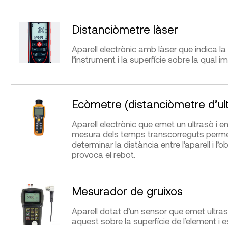
Stanley
ferreteria o botiga d
APLICACIONS
AVANTATGES
bricolatge (Cofac, Se
Estació,…)
DIFICULTAT D’UTILITZACIÓ
Distanciòmetre làser
Presa de mesures
Mesurar grans distàncies.
Fàcil i ràpida mesur
distàncies llargues.
Aparell electrònic amb làser que indica la
l’instrument i la superfície sobre la qual i
FABRICANTS
DIFICULTAT D’UTILITZACIÓ
DISTRIBUÏDORS
Presa de mesures
APLICACIONS
AVANTATGES
Easyfix, Nedo Messfix, Tecnix,
Al-top, Darvas,
G.I.S
Telefix, Würth
Ecòmetre (distanciòmetre d’ul
Toposhop
Realitzar amidaments de
Permet fer amidame
distàncies, superfícies i volums.
forma, ràpida i precis
FABRICANTS
DISTRIBUÏDORS
Aparell electrònic que emet un ultrasò i en 
en zones no accessi
mesura dels temps transcorreguts permet 
Emit, GeoFennel, Laserliner,
Cooperativa Jordi Ca
determinar la distància entre l’aparell i l’
Nedo
Metrología,
G.I.S. Ibé
provoca el rebot.
APLICACIONS
AVANTATGES
Mesurador de gruixos
Realitzar amidaments de
Permet fer amidame
DIFICULTAT D’UTILITZACIÓ
Presa de mesures
distàncies, superfícies i volums.
forma, ràpida i precis
Aparell dotat d’un sensor que emet ultras
en zones no accessi
aquest sobre la superfície de l’element i 