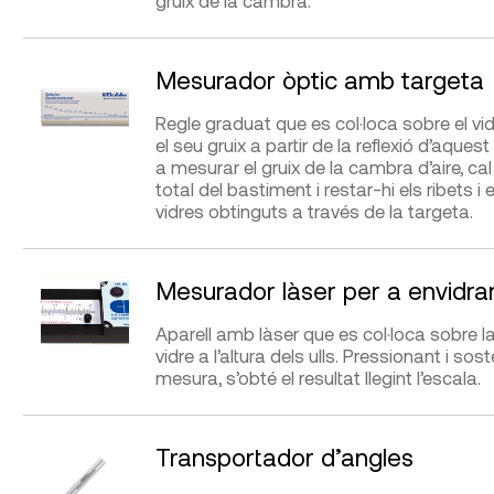
gruix de la cambra.
Sauter
DIFICULTAT D’UTILITZACIÓ
Presa de mesures
APLICACIONS
AVANTATGES
Mesurador òptic amb targeta
Mesurar el gruix dels vidres.
Fàcil i ràpida realitz
lectures.
Regle graduat que es col·loca sobre el vi
FABRICANTS
DISTRIBUÏDORS
el seu gruix a partir de la reflexió d’aquest
a mesurar el gruix de la cambra d’aire, cal
ATM, Bricody, Helios Preisser,
Cooperativa Jordi Ca
DIFICULTAT D’UTILITZACIÓ
Presa de mesures
total del bastiment i restar-hi els ribets i
Insize, Kalkum Ezquerra,
Metrología,
G.I.S. Ibé
vidres obtinguts a través de la targeta.
Mitutoyo, Stainless
APLICACIONS
AVANTATGES
FABRICANTS
DISTRIBUÏDORS
Mesurador làser per a envidr
Mesurar el gruix dels vidres, la
Fàcil i ràpida realitz
Glassparts, Hedue
G.I.S. Ibérica
, Veriga
separació entre dos vidres o el
lectures.
Aparell amb làser que es col·loca sobre la
gruix de la cambra d’aire.
Útil per a tot tipus de
vidre a l’altura dels ulls. Pressionant i sos
vidres monolítics, dob
mesura, s’obté el resultat llegint l’escala.
triple vidre i vidre lam
APLICACIONS
AVANTATGES
DIFICULTAT D’UTILITZACIÓ
Transportador d’angles
Presa de mesures
Mesurar el gruix dels vidres.
Fàcil i ràpida realitz
Segons el model mesuren
lectures.