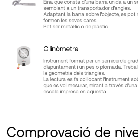
Eina que consta d’una barra unida a un 
vidres transparents (float,
semblant a un transportador d’angles.
laminat, temprat, antiincendis i
Adaptant la barra sobre l’objecte, es pot
FABRICANTS
blindats) o bé qualsevol tipus
DISTRIBUÏDORS
formen les seves cares.
de vidre, amb diferents capes i
Pot ser metàl·lic o de plàstic.
CRLaurence, Saugnac Jauges
Cooperativa Jordi
cambra d’aire.
Capell, Saugnac Ja
APLICACIONS
AVANTATGES
Cilinòmetre
Mesurar angles en elements
Lectura directa.
constructius.
DIFICULTAT D’UTILITZACIÓ
Presa de mesures
Instrument format per un semicercle gra
d’apuntament i un pes o plomada. Trebal
la geometria dels triangles.
La lectura es fa col·locant l’instrument so
que es vol mesurar, mirant a través d’una l
FABRICANTS
DIFICULTAT D’UTILITZACIÓ
DISTRIBUÏDORS
Presa de mesures
escala impresa en aquesta.
CRLaurence, Linshang
G.I.S. Ibérica
, Glas Ll
APLICACIONS
AVANTATGES
FABRICANTS
Mesurar angles i comprovar la
DISTRIBUÏDORS
Instrument de dimen
verticalitat de les parets.
reduïdes.
Comprovació de nive
Baseline, Insize, Lafayette
DCL Metrología,
Gim
S’utilitza més en geologia que
Instrument, Marui-Keiki
en construcció.