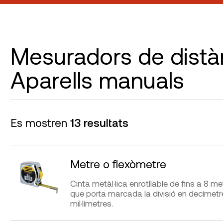
Mesuradors de distàn
Aparells manuals
Es mostren
13 resultats
Metre o flexòmetre
Cinta metàl·lica enrotllable de fins a 8 me
que porta marcada la divisió en decímetre
mil·límetres.