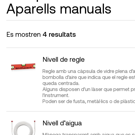
Aparells manuals
DIFICULTAT D’UTILITZACIÓ
Presa de mesures
Es mostren
4 resultats
FABRICANTS
DISTRIBUÏDORS
Nivell de regle
Silva, Suunto
G.I.S. Ibérica
Regle amb una càpsula de vidre plena d’
bombolla d’aire que indica que el regle es
queda centrada.
Alguns disposen d’un làser que permet proj
l’instrument.
Poden ser de fusta, metàl·lics o de plàstic
APLICACIONS
AVANTATGES
Nivell d’aigua
Anivellar o verificar
Fàcil utilització i mol
l’horitzontalitat o verticalitat
Mànega transparent amb aigua que es si