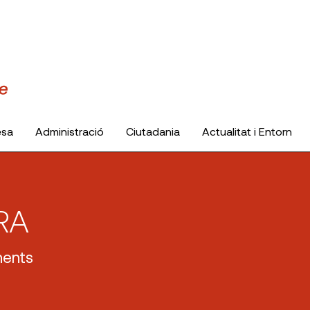
esa
Administració
Ciutadania
Actualitat i Entorn
RA
nents