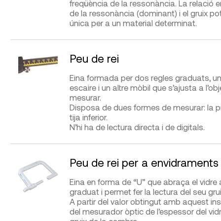
freqüència de la ressonància. La relació e
de la ressonància (dominant) i el gruix p
FABRICANTS
DISTRIBUÏDORS
única per a un material determinat.
Bosch, Laserliner,
Leica
,
Gimateg
,
G.I.S. Ibéri
APLICACIONS
AVANTATGES
Precaster, Stabila, Stanley,
Cooperativa Jordi Ca
Trotec
Metrología, Kimatic,
Peu de rei
Determinar el gruix d’elements
Permet prendre mes
constructius.
evitant un desmunt
DIFICULTAT D’UTILITZACIÓ
Presa de mesures
Eina formada per dos regles graduats, un
costós.
escaire i un altre mòbil que s’ajusta a l’o
mesurar.
Disposa de dues formes de mesurar: la pin
tija inferior.
FABRICANTS
DISTRIBUÏDORS
N’hi ha de lectura directa i de digitals.
DIFICULTAT D’UTILITZACIÓ
Presa de mesures
OEM-Smart Sensor, Perel
G.I.S. Ibérica
, Thermo
APLICACIONS
AVANTATGES
Velleman
Peu de rei per a envidraments
Mesurar longituds lineals
Permet mesurar les
FABRICANTS
petites.
DISTRIBUÏDORS
dimensions, tant ex
Eina en forma de “U” que abraça el vidre
internes d’una peça 
graduat i permet fer la lectura del seu grui
Baxlo, Extrech, Helios-Preisser,
DCL Metrología,
Gim
fondària d’un orifici.
A partir del valor obtingut amb aquest ins
Insize, Kalkum Ezquerra,
Ibérica
, Guijarro He
del mesurador òptic de l’espessor del vidr
Kroeplin, Micratech, Mitutoyo,