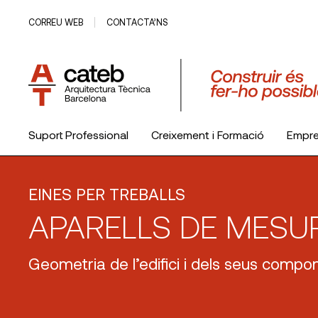
CORREU WEB
CONTACTA’NS
Suport Professional
Creixement i Formació
Empr
El Col·legi
EINES PER TREBALLS
APARELLS DE MESU
Geometria de l’edifici i dels seus compo