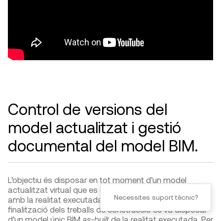
Control de versions del
model actualitzat i gestió
documental del model BIM.
L’objectiu és disposar en tot moment d’un model
actualitzat virtual que es correspongui exactament
Necessites suport tècnic?
amb la realitat executada. D’aquesta manera a la
finalització dels treballs de construcció es va disposar
d’un model únic BIM
as-built
de la realitat executada. Per