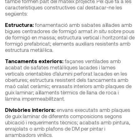
també formen part del mateix projecte. Pel que fa a les
característiques constructives cal destacar-ne les
següents:
Estructura:
fonamentació amb sabates aïllades amb
bigues centradores de formigó armat
in situ
sobre pous
de formigó en massa; estructura vertical i horitzontal de
formigó prefabricat; elements auxiliars resistents amb
estructura metàl·lica.
Tancaments exteriors:
façanes ventilades amb
acabat de safates metàl·liques lacades i lames
verticals orientables d’alumini perforat lacades en les
obertures; estructura resistent dels tancaments amb
maó calat ceràmic; enrasats interiors amb plaques de
guix laminar; aïllaments tèrmics de llana de roca i
làmina impermeabilitzant.
Divisòries interiors:
envans executats amb plaques
de guix laminar de diferents composicions segons
ubicació i requeriments tècnics; acabats amb pintura,
enrajolats o amb plafons de DM per pintar i
arrambadors vinílics.