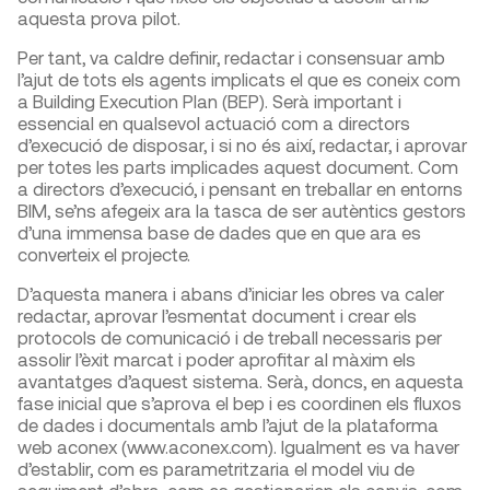
aquesta prova pilot.
Per tant, va caldre definir, redactar i consensuar amb
l’ajut de tots els agents implicats el que es coneix com
a Building Execution Plan (BEP). Serà important i
essencial en qualsevol actuació com a directors
d’execució de disposar, i si no és així, redactar, i aprovar
per totes les parts implicades aquest document. Com
a directors d’execució, i pensant en treballar en entorns
BIM, se’ns afegeix ara la tasca de ser autèntics gestors
d’una immensa base de dades que en que ara es
converteix el projecte.
D’aquesta manera i abans d’iniciar les obres va caler
redactar, aprovar l’esmentat document i crear els
protocols de comunicació i de treball necessaris per
assolir l’èxit marcat i poder aprofitar al màxim els
avantatges d’aquest sistema. Serà, doncs, en aquesta
fase inicial que s’aprova el bep i es coordinen els fluxos
de dades i documentals amb l’ajut de la plataforma
web aconex (www.aconex.com). Igualment es va haver
d’establir, com es parametritzaria el model viu de