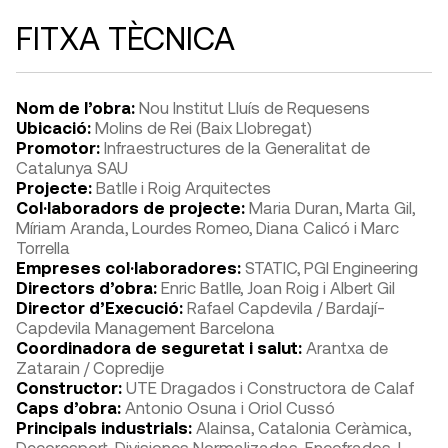
FITXA TÈCNICA
Nom de l’obra:
Nou Institut Lluís de Requesens
Ubicació:
Molins de Rei (Baix Llobregat)
Promotor:
Infraestructures de la Generalitat de
Catalunya SAU
Projecte:
Batlle i Roig Arquitectes
Col·laboradors de projecte:
Maria Duran, Marta Gil,
Míriam Aranda, Lourdes Romeo, Diana Calicó i Marc
Torrella
Empreses col·laboradores:
STATIC, PGI Engineering
Directors d’obra:
Enric Batlle, Joan Roig i Albert Gil
Director d’Execució:
Rafael Capdevila / Bardají-
Capdevila Management Barcelona
Coordinadora de seguretat i salut:
Arantxa de
Zatarain / Copredije
Constructor:
UTE Dragados i Constructora de Calaf
Caps d’obra:
Antonio Osuna i Oriol Cussó
Principals industrials:
Alainsa, Catalonia Ceràmica,
Decoresport, Divisiones Normalizadas, Encofrados J.