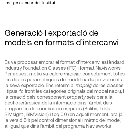
Imatge exterior de l’Institut
Generació i exportació de
models en formats d’intercanvi
Es va proposar emprar el format d’intercanvi estàndard
Industry Foundation Classes (IFC) i format Navisworks.
Per aquest motiu va caldre
mapejar
correctament totes
les dades paramètriques del model nadiu prèviament a
la seva exportació. Ens referim al
mapeig
de les classes
i tipus ifc front les categories originals del model nadiu, i
la creació dels corresponent
property sets
per a la
gestió jeràrquica de la informació dins l’àmbit dels
programes de coordinació emprats (Solibri, Tekla
BIMsight , BIMVision) i tcq 5.0 (en aquell moment, ara ja
la versió 5.1) pel control dimensional i mètric del model,
al igual que dins l’àmbit del programa Navisworks