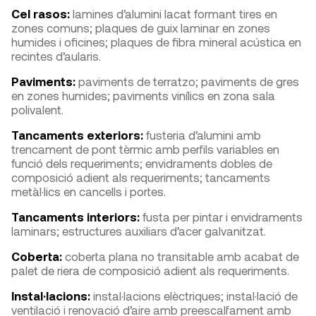
Cel rasos:
lamines d’alumini lacat formant tires en
zones comuns; plaques de guix laminar en zones
humides i oficines; plaques de fibra mineral acústica en
recintes d’aularis.
Paviments:
paviments de terratzo; paviments de gres
en zones humides; paviments vinílics en zona sala
polivalent.
Tancaments exteriors:
fusteria d’alumini amb
trencament de pont tèrmic amb perfils variables en
funció dels requeriments; envidraments dobles de
composició adient als requeriments; tancaments
metàl·lics en cancells i portes.
Tancaments interiors:
fusta per pintar i envidraments
laminars; estructures auxiliars d’acer galvanitzat.
Coberta:
coberta plana no transitable amb acabat de
palet de riera de composició adient als requeriments.
Instal·lacions:
instal·lacions elèctriques; instal·lació de
ventilació i renovació d’aire amb preescalfament amb