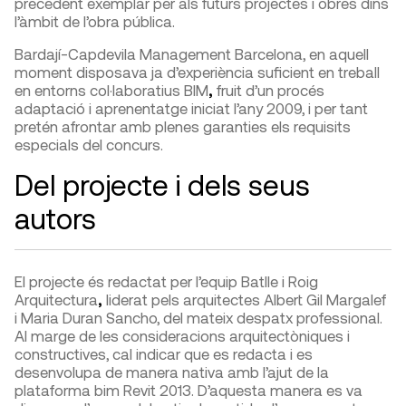
precedent exemplar per als futurs projectes i obres dins
l’àmbit de l’obra pública.
Bardají-Capdevila Management Barcelona, en aquell
moment disposava ja d’experiència suficient en treball
en entorns col·laboratius BIM
,
fruit d’un procés
adaptació i aprenentatge iniciat l’any 2009, i per tant
pretén afrontar amb plenes garanties els requisits
especials del concurs.
Del projecte i dels seus
autors
El projecte és redactat per l’equip Batlle i Roig
Arquitectura
,
liderat pels arquitectes Albert Gil Margalef
i Maria Duran Sancho, del mateix despatx professional.
Al marge de les consideracions arquitectòniques i
constructives, cal indicar que es redacta i es
desenvolupa de manera nativa amb l’ajut de la
plataforma bim Revit 2013. D’aquesta manera es va