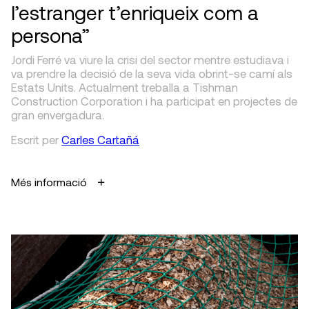
l’estranger t’enriqueix com a
persona”
Jordi Ferré va viure la crisi del sector mentre estudiava i
va prendre la decisió de la seva vida obrint-se camí als
Estats Units. Actualment treballa a Tishman
Construction Corporation i ha participat en projectes de
gran envergadura.
Escrit
per
Carles Cartañá
Més informació