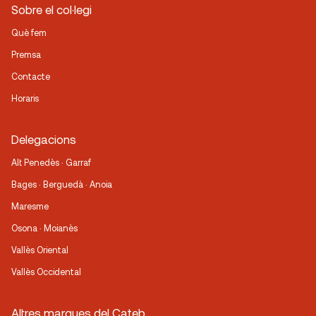
Sobre el col·legi
Què fem
Premsa
Contacte
Horaris
Delegacions
Alt Penedès · Garraf
Bages · Berguedà · Anoia
Maresme
Osona · Moianès
Vallès Oriental
Vallès Occidental
Altres marques del Cateb