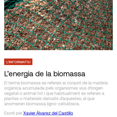
L'INFORMATIU
L’energia de la biomassa
El terme biomassa es refereix al conjunt de la matèria
orgànica acumulada pels organismes vius d’origen
vegetal o animal tot i que habitualment es refereix a
plantes o materials derivats d’aquestes, el que
anomenen biomassa ligno-cel·lulòsica.
Escrit
per
Xavier Álvarez del Castillo