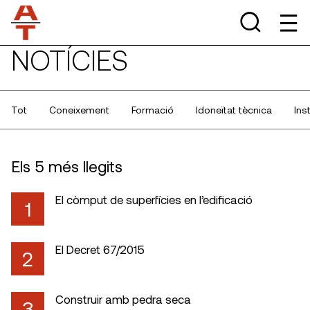
NOTÍCIES
Tot
Coneixement
Formació
Idoneïtat tècnica
Ins
Els 5 més llegits
El còmput de superfícies en l’edificació
1
El Decret 67/2015
2
Construir amb pedra seca
3