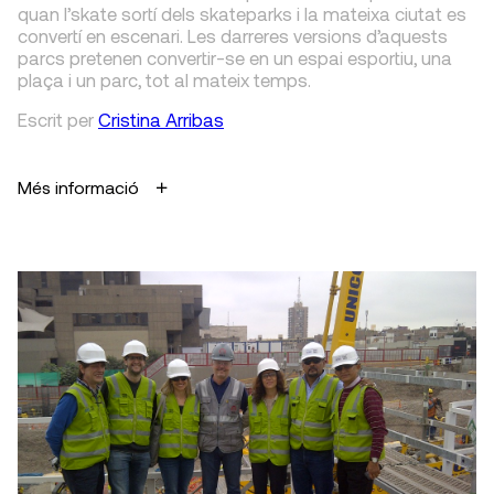
quan l’skate sortí dels skateparks i la mateixa ciutat es
convertí en escenari. Les darreres versions d’aquests
parcs pretenen convertir-se en un espai esportiu, una
plaça i un parc, tot al mateix temps.
Escrit
per
Cristina Arribas
Més informació