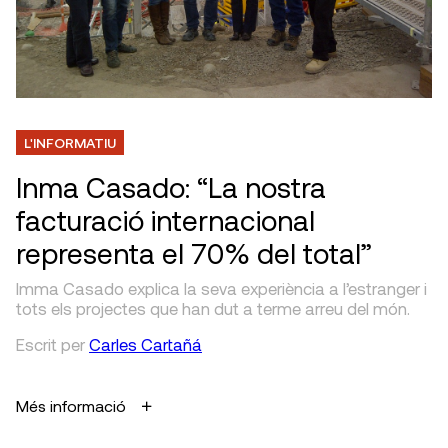
L'INFORMATIU
Inma Casado: “La nostra
facturació internacional
representa el 70% del total”
Imma Casado explica la seva experiència a l’estranger i
tots els projectes que han dut a terme arreu del món.
Escrit
per
Carles Cartañá
Més informació