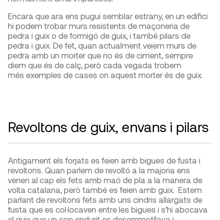
Encara que ara ens pugui semblar estrany, en un edifici
hi podem trobar murs resistents de maçoneria de
pedra i guix o de formigó de guix, i també pilars de
pedra i guix. De fet, quan actualment veiem murs de
pedra amb un morter que no és de ciment, sempre
diem que és de calç, però cada vegada trobem
més exemples de cases on aquest morter és de guix.
Revoltons de guix, envans i pilars
Antigament els forjats es feien amb bigues de fusta i
revoltons. Quan parlem de revoltó a la majoria ens
venen al cap els fets amb maó de pla a la manera de
volta catalana, però també es feien amb guix. Estem
parlant de revoltons fets amb uns cindris allargats de
fusta que es col·locaven entre les bigues i s’hi abocava
el guix que un cop endurit es desemmotllava i