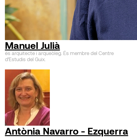
Manuel Julià
és arquitecte i arqueòleg. És membre del Centre
d’Estudis del Guix.
Antònia Navarro - Ezquerra