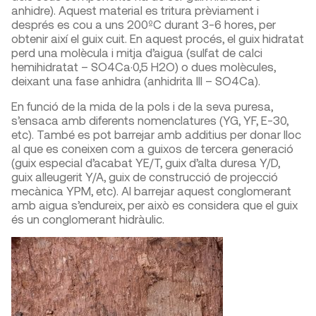
anhidre). Aquest material es tritura prèviament i
després es cou a uns 200ºC durant 3-6 hores, per
obtenir així el guix cuit. En aquest procés, el guix hidratat
perd una molècula i mitja d’aigua (sulfat de calci
hemihidratat – SO4Ca·0,5 H2O) o dues molècules,
deixant una fase anhidra (anhidrita III – SO4Ca).
En funció de la mida de la pols i de la seva puresa,
s’ensaca amb diferents nomenclatures (YG, YF, E-30,
etc). També es pot barrejar amb additius per donar lloc
al que es coneixen com a guixos de tercera generació
(guix especial d’acabat YE/T, guix d’alta duresa Y/D,
guix alleugerit Y/A, guix de construcció de projecció
mecànica YPM, etc). Al barrejar aquest conglomerant
amb aigua s’endureix, per això es considera que el guix
és un conglomerant hidràulic.