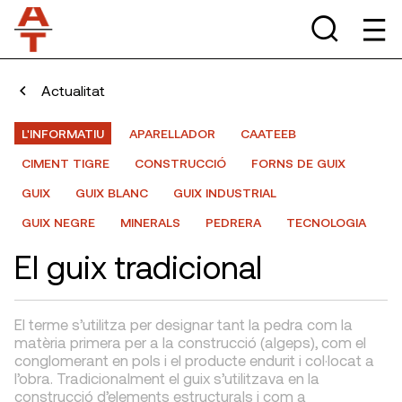
Actualitat
L'INFORMATIU
APARELLADOR
CAATEEB
CIMENT TIGRE
CONSTRUCCIÓ
FORNS DE GUIX
GUIX
GUIX BLANC
GUIX INDUSTRIAL
GUIX NEGRE
MINERALS
PEDRERA
TECNOLOGIA
El guix tradicional
El terme s’utilitza per designar tant la pedra com la
matèria primera per a la construcció (algeps), com el
conglomerant en pols i el producte endurit i col·locat a
l’obra. Tradicionalment el guix s’utilitzava en la
construcció d’elements estructurals i com a