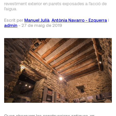
revestiment exterior en parets exposades a l’acció de
l’aigua.
Escrit per
Manuel Julià
,
Antònia Navarro - Ezquerra
i
admin
-
27 de maig de 2019
Quan observem les construccions antigues, en