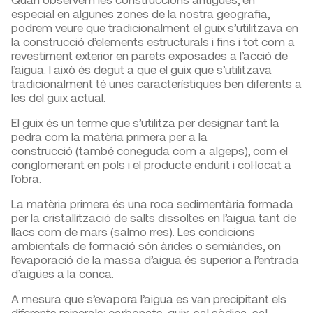
especial en algunes zones de la nostra geografia,
podrem veure que tradicionalment el guix s’utilitzava en
la construcció d’elements estructurals i fins i tot com a
revestiment exterior en parets exposades a l’acció de
l’aigua. I això és degut a que el guix que s’utilitzava
tradicionalment té unes característiques ben diferents a
les del guix actual.
El guix és un terme que s’utilitza per designar tant la
pedra com la matèria primera per a la
construcció (també coneguda com a algeps), com el
conglomerant en pols i el producte endurit i col·locat a
l’obra.
La matèria primera és una roca sedimentària formada
per la cristallització de salts dissoltes en l’aigua tant de
llacs com de mars (salmo rres). Les condicions
ambientals de formació són àrides o semiàrides, on
l’evaporació de la massa d’aigua és superior a l’entrada
d’aigües a la conca.
A mesura que s’evapora l’aigua es van precipitant els
diferents minerals: carbonats, guix, sal sòdica, sal