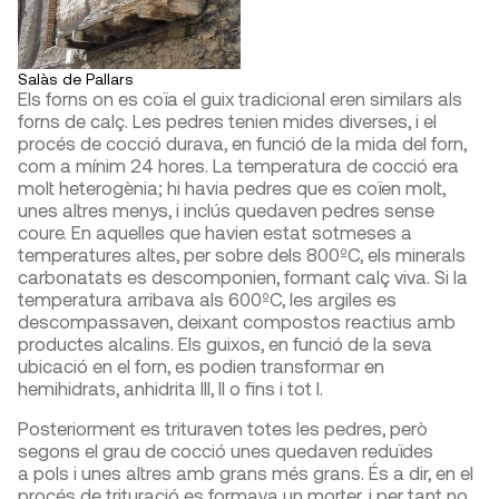
Salàs de Pallars
Els forns on es coïa el guix tradicional eren similars als
forns de calç. Les pedres tenien mides diverses, i el
procés de cocció durava, en funció de la mida del forn,
com a mínim 24 hores. La temperatura de cocció era
molt heterogènia; hi havia pedres que es coïen molt,
unes altres menys, i inclús quedaven pedres sense
coure. En aquelles que havien estat sotmeses a
temperatures altes, per sobre dels 800ºC, els minerals
carbonatats es descomponien, formant calç viva. Si la
temperatura arribava als 600ºC, les argiles es
descompassaven, deixant compostos reactius amb
productes alcalins. Els guixos, en funció de la seva
ubicació en el forn, es podien transformar en
hemihidrats, anhidrita III, II o fins i tot I.
Posteriorment es trituraven totes les pedres, però
segons el grau de cocció unes quedaven reduïdes
a pols i unes altres amb grans més grans. És a dir, en el
procés de trituració es formava un morter, i per tant no