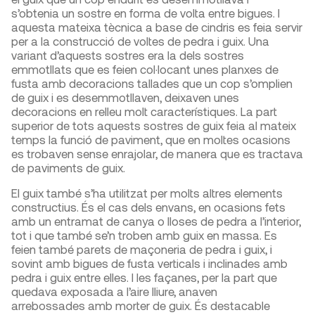
s’obtenia un sostre en forma de volta entre bigues. I
aquesta mateixa tècnica a base de cindris es feia servir
per a la construcció de voltes de pedra i guix. Una
variant d’aquests sostres era la dels sostres
emmotllats que es feien col·locant unes planxes de
fusta amb decoracions tallades que un cop s’omplien
de guix i es desemmotllaven, deixaven unes
decoracions en relleu molt característiques. La part
superior de tots aquests sostres de guix feia al mateix
temps la funció de paviment, que en moltes ocasions
es trobaven sense enrajolar, de manera que es tractava
de paviments de guix.
El guix també s’ha utilitzat per molts altres elements
constructius. És el cas dels envans, en ocasions fets
amb un entramat de canya o lloses de pedra a l’interior,
tot i que també se’n troben amb guix en massa. Es
feien també parets de maçoneria de pedra i guix, i
sovint amb bigues de fusta verticals i inclinades amb
pedra i guix entre elles. I les façanes, per la part que
quedava exposada a l’aire lliure, anaven
arrebossades amb morter de guix. És destacable