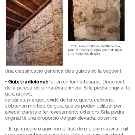
Una classificació genèrica dels guixos és la següent:
•
Guix tradicional:
fet en un forn artesanal. Depenent
de la puresa de la matèria primera. Si la pedra original té
guix, argiles,
calcàries, marges, òxids de ferro, quars, carbons,
s’obtenen morters de guix, que es poden utilitzar per
aixecar parets o fer revestiments exteriors. Si la pedra
original té una proporció de guix elevada, obtenim:
– El guix negre o guix comú: fruit de moldre material cuit
amb material incuit i cendres. Dóna un guix gris i bast.