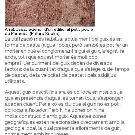
Arrebossat exterior d’un edifici al petit poble
de Peramea (Pallars Sobirà)
La utilització més habitual actualment del guix és en
forma de pasta (aigua i pols), però també es pot fer un
morter en què el conglomerant sigui el guix, afegint-hi
àrids, tot i que aquest morter és molt poc
emprat. L’enduriment del guix depèn de diversos
factors: de la quantitat d’aigua que s’afegeixi, del temps
de pastat, de la velocitat de pastat i dels additius
utilitzats.
Aquest guix descrit fins ara es col·loca en interiors, ja
que en presència d’aigua, es tornen tous, s’espongen i
acaben caient. Per això es diu que el guix no es pot
col·locar a l’exterior. Però hi ha zones on hi ha
molta construcció amb guix. Aquestes zones
geogràfiques estan relacionades directament amb la
geologia local, la qual presenta afloraments de guix,
normalment amb impureses.