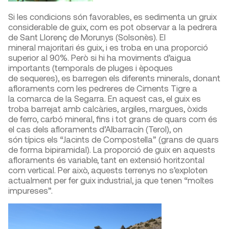
Si les condicions són favorables, es sedimenta un gruix
considerable de guix, com es pot observar a la pedrera
de Sant Llorenç de Morunys (Solsonès). El
mineral majoritari és guix, i es troba en una proporció
superior al 90%. Però si hi ha moviments d’aigua
importants (temporals de pluges i èpoques
de sequeres), es barregen els diferents minerals, donant
afloraments com les pedreres de Ciments Tigre a
la comarca de la Segarra. En aquest cas, el guix es
troba barrejat amb calcàries, argiles, margues, òxids
de ferro, carbó mineral, fins i tot grans de quars com és
el cas dels afloraments d’Albarracín (Terol), on
són típics els “Jacints de Compostella” (grans de quars
de forma bipiramidal). La proporció de guix en aquests
afloraments és variable, tant en extensió horitzontal
com vertical. Per això, aquests terrenys no s’exploten
actualment per fer guix industrial, ja que tenen “moltes
impureses”.