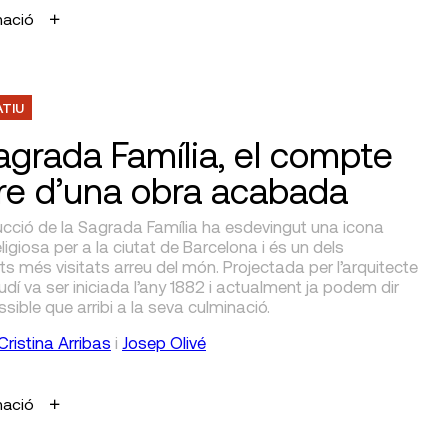
mació
ATIU
agrada Família, el compte
re d’una obra acabada
ucció de la Sagrada Família ha esdevingut una icona
religiosa per a la ciutat de Barcelona i és un dels
més visitats arreu del món. Projectada per l’arquitecte
dí va ser iniciada l’any 1882 i actualment ja podem dir
sible que arribi a la seva culminació.
Cristina Arribas
i
Josep Olivé
mació