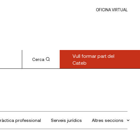
OFICINA VIRTUAL
Vull formar part del
Cerca
Cateb
ràctica professional
Serveis jurídics
Altres seccions
Sin categorizar