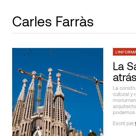
Carles Farràs
L'INFORM
La S
atrá
La constr
cultural y
monumento
arquitecto
podemos d
Escrit
per