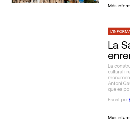
Més infor
L'INFORM
La S
enre
La constr
cultural i 
monuments 
Antoni Gau
que és pos
Escrit
per
Més infor