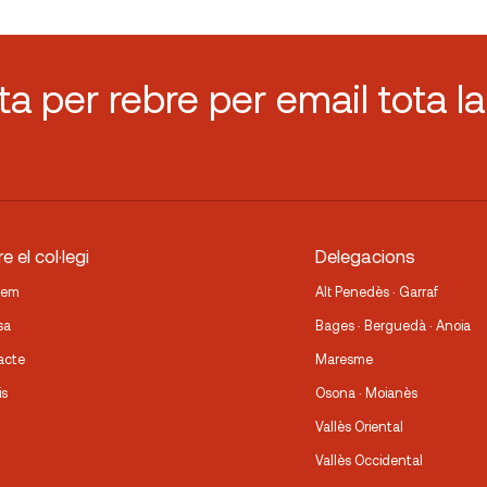
sta per rebre per email tota la
e el col·legi
Delegacions
fem
Alt Penedès · Garraf
sa
Bages · Berguedà · Anoia
acte
Maresme
is
Osona · Moianès
Vallès Oriental
Vallès Occidental