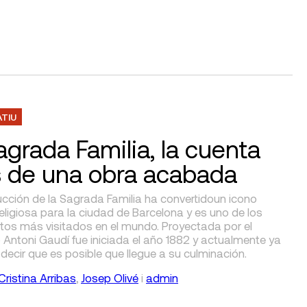
ATIU
agrada Familia, la cuenta
s de una obra acabada
ucción de la Sagrada Familia ha convertidoun icono
 religiosa para la ciudad de Barcelona y es uno de los
s más visitados en el mundo. Proyectada por el
 Antoni Gaudí fue iniciada el año 1882 y actualmente ya
ecir que es posible que llegue a su culminación.
Cristina Arribas
,
Josep Olivé
i
admin