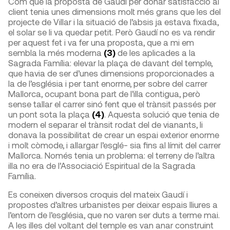
Com que la proposta de Gaudí per donar satisfacció al
client tenia unes dimensions molt més grans que les del
projecte de Villar i la situació de l’absis ja estava fixada,
el solar se li va quedar petit. Però Gaudí no es va rendir
per aquest fet i va fer una proposta, que a mi em
sembla la més moderna
(3)
de les aplicades a la
Sagrada Família: elevar la plaça de davant del temple,
que havia de ser d’unes dimensions proporcionades a
la de l’església i per tant enorme, per sobre del carrer
Mallorca, ocupant bona part de l’illa contigua, però
sense tallar el carrer sinó fent que el trànsit passés per
un pont sota la plaça
(4)
. Aquesta solució que tenia de
modern el separar el trànsit rodat del de vianants, li
donava la possibilitat de crear un espai exterior enorme
i molt còmode, i allargar l’esglé- sia fins al límit del carrer
Mallorca. Només tenia un problema: el terreny de l’altra
illa no era de l’Associació Espiritual de la Sagrada
Família.
Es coneixen diversos croquis del mateix Gaudí i
propostes d’altres urbanistes per deixar espais lliures a
l’entorn de l’església, que no varen ser duts a terme mai.
A les illes del voltant del temple es van anar construint