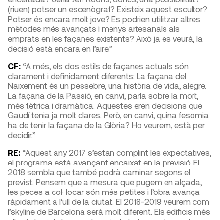
(riuen) potser un escenògraf? Existeix aquest escultor?
Potser és encara molt jove? Es podrien utilitzar altres
mètodes més avançats i menys artesanals als
emprats en les façanes existents? Això ja es veurà, la
decisió està encara en l’aire.”
CF:
“A més, els dos estils de façanes actuals són
clarament i definidament diferents: La façana del
Naixement és un pessebre, una història de vida, alegre.
La façana de la Passió, en canvi, parla sobre la mort,
més tètrica i dramàtica. Aquestes eren decisions que
Gaudí tenia ja molt clares. Però, en canvi, quina fesomia
ha de tenir la façana de la Glòria? Ho veurem, està per
decidir.”
RE:
“Aquest any 2017 s’estan complint les expectatives,
el programa està avançant encaixat en la previsió. El
2018 sembla que també podrà caminar segons el
previst. Pensem que a mesura que pugem en alçada,
les peces a col· locar són més petites i l’obra avança
ràpidament a l’ull de la ciutat. El 2018-2019 veurem com
l’skyline de Barcelona serà molt diferent. Els edificis més