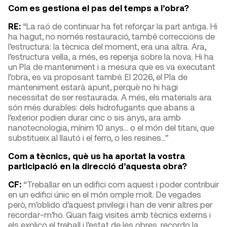
Com es gestiona el pas del temps a l’obra?
RE:
“La raó de continuar ha fet reforçar la part antiga. Hi
ha hagut, no només restauració, també correccions de
l’estructura: la tècnica del moment, era una altra. Ara,
l’estructura vella, a més, es repenja sobre la nova. Hi ha
un Pla de manteniment i a mesura que es va executant
l’obra, es va proposant també. El 2026, el Pla de
manteniment estarà apunt, perquè no hi hagi
necessitat de ser restaurada. A més, els materials ara
són més durables: dels hidrofugants que abans a
l’exterior podien durar cinc o sis anys, ara amb
nanotecnologia, mínim 10 anys… o el món del titani, que
substitueix al llautó i el ferro, o les resines…”
Com a tècnics, què us ha aportat la vostra
participació en la direcció d’aquesta obra?
CF:
“Treballar en un edifici com aquest i poder contribuir
en un edifici únic en el món omple molt. De vegades
però, m’oblido d’aquest privilegi i han de venir altres per
recordar-m’ho. Quan faig visites amb tècnics externs i
els explico el treball i l’estat de les obres, recordo la