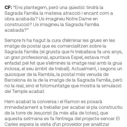
CF:
“Ens plantegem, però una qüestió: tindrà la
Sagrada Família la mateixa atracció i encant com a
obra acabada? Us imagineu Notre Dame en
construcció? Us imagineu la Sagrada Família
acabada?”
Sempre hi ha hagut la cura d’eliminar les grues en les
imatge de postal que es comercialitzen sobre la
Sagrada Família (el gruista que hi treballava fa uns anys,
un gran professional, apuntava Espel, estava molt
enfadat pel fet que s’eliminés la imatge real amb la grua
inclosa, el seu àmbit de treball). Actualment, i segons un
quiosquer de la Rambla, la postal més venuda de
Barcelona és la de la imatge de la Sagrada Família, però
no la real, sinó el fotomuntatge que mostra la simulació
del Temple acabat.
Hem acabat la conversa i el Ramon es posarà
immediatament a treballar per acabar el pla constructiu
de la torre de Jesucrist (la més alta de totes), que
aquesta setmana es fa l’entrega del projecte sencer. El
Carles espera la visita d’un proveïdor per analitzar