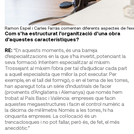
Ramon Espel i Carles Farràs comenten diferents aspectes de l’exe
Com s’ha estructurat l’organització d’una obra
d’aquestes característiques?
RE:
“En aquests moments, és una barreja
d’especialitzacions en la que s’ha invertit, potenciant la
seva formació. Intentem especialitzar al màxim.
Trossejant al màxim l’obra per tal d’adjudicar cada part
a aquell especialista que millor la pot executar. Per
exemple, en el tall del formigó, o en el tema de les torres,
han aparegut tota un sèrie d’industrials de l’acer
(provinents d’Anglaterra i Alemanya) que només hem
trobat al País Basc i València: empreses que facin
aquestes megaestructures i facin el control numèric a
la dècima de mil·límetre. Només a les torres, hi ha
cinquanta empreses. La col·locació és un
trencaclosques i no pot fallar, però és, de fet, el més
anecdòtic.”