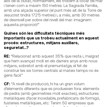
alts de la ciutat, normalment, els trobem a tocar de mar
i tenen com a màxim 150 metres. La Sagrada Família,
amb una alçada superior (el punt més alt de la Torre de
Jesucrist tindrà 172’5 metres) i, a més, amb 30 metres
de desnivell per sobre del nivell del mar: imaginem
aquesta proporció!”
Quines són les dificultats tècniques més
importants que us trobeu actualment en aquest
procés: estructures, mitjans auxiliars,
seguretat…?
RE:
“Relacionat amb aquest 35% que resta i, malgrat
que hem avançat molt en els darrers anys amb nous
mitjans, sobretot amb el premuntatge, el fet de
construir les sis torres centrals al mateix temps no és
gens fàcil.”
CF:
“A nivell de producció, hi ha un gran volum
d’elements diferents que es produeixen fora: elements
de pedra (amb geometries molt exactes), estructures
metàl·liques d’acer inoxidable, prefabricats de formigó,
fusteries metàl·liques, etc. Tenim 50 empreses que