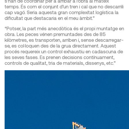
s’han de coordinar per a arribar a l’obra al mateix
temps. És com el conjunt d’un tren i cal que no descarrili
cap vagó. Seria aquesta gran complexitat logística la
dificultat que destacaria en el meu àmbit.”
“Potser, la part més anecdòtica és el propi muntatge en
obra. Les peces vénen premuntades des de 85
kilòmetres, es transporten, arriben i, sense descarregar-
se, es col·loquen des de la grua directament. Aquest
procés requereix un control exhaustiu en cadascuna de
les seves fases. Es prenen decisions contínuament,
controls de qualitat, tria de materials, dissenys, etc.”