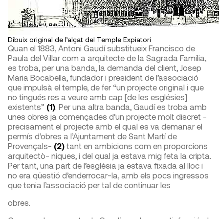
Dibuix original de l’alçat del Temple Expiatori
Quan el 1883, Antoni Gaudí substitueix Francisco de
Paula del Villar com a arquitecte de la Sagrada Família,
es troba, per una banda, la demanda del client, Josep
Maria Bocabella, fundador i president de l’associació
que impulsà el temple, de fer “un projecte original i que
no tingués res a veure amb cap [de les esglésies]
existents”
(1)
. Per una altra banda, Gaudí es troba amb
unes obres ja començades d’un projecte molt discret -
precisament el projecte amb el qual es va demanar el
permís d’obres a l’Ajuntament de Sant Martí de
Provençals-
(2)
tant en ambicions com en proporcions
arquitectò- niques, i del qual ja estava mig feta la cripta.
Per tant, una part de l’església ja estava fixada al lloc i
no era qüestió d’enderrocar-la, amb els pocs ingressos
que tenia l’associació per tal de continuar les
obres.