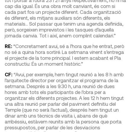
tot i portar a l’obra 23 i 21 anys respectivament, no hi ha
cap dia igual. És una obra molt canviant, és com si
cada part fos un projecte diferent. Cada organització
és diferent, els mitjans auxiliars són diferents, els
materials… Sol passar que tenim una agenda definida,
però, sorgeixen imprevistos i les tasques d’aquella
jornada canvia. Tot i així, anem complint calendari.”
RE:
“Concretament avui, sé a l’hora que he entrat, però
no sé a quina hora sortiré. La setmana vinent s’entrega
el projecte de la torre principal. I estem acabant el Pla
constructiu: És un moment històric.”
CF:
“Avui, per exemple, hem tingut reunió a les 8 h amb
l’arquitecte director per organitzar el programa de la
setmana. Després a les 9.30 h, una reunió de dues
hores amb tots els participants de l’obra per a
organitzar els diferents projectes. A les 12 h hem tingut
una altra reunió per parlar del paviment definitiu del
Temple (que no serà l’actual), després hem tingut un
dinar amb uns tècnics de visita i, abans de què
arribéssiu, estàvem reunits amb la persona que porta
pressupostos, per parlar de les desviacions