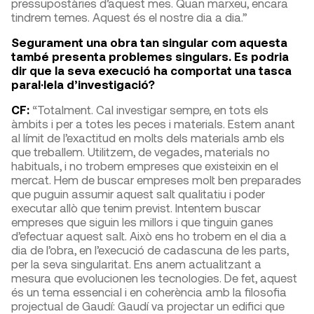
pressupostàries d’aquest mes. Quan marxeu, encara
tindrem temes. Aquest és el nostre dia a dia.”
Segurament una obra tan singular com aquesta
també presenta problemes singulars. Es podria
dir que la seva execució ha comportat una tasca
paral·lela d’investigació?
CF:
“Totalment. Cal investigar sempre, en tots els
àmbits i per a totes les peces i materials. Estem anant
al límit de l’exactitud en molts dels materials amb els
que treballem. Utilitzem, de vegades, materials no
habituals, i no trobem empreses que existeixin en el
mercat. Hem de buscar empreses molt ben preparades
que puguin assumir aquest salt qualitatiu i poder
executar allò que tenim previst. Intentem buscar
empreses que siguin les millors i que tinguin ganes
d’efectuar aquest salt. Això ens ho trobem en el dia a
dia de l’obra, en l’execució de cadascuna de les parts,
per la seva singularitat. Ens anem actualitzant a
mesura que evolucionen les tecnologies. De fet, aquest
és un tema essencial i en coherència amb la filosofia
projectual de Gaudí: Gaudí va projectar un edifici que