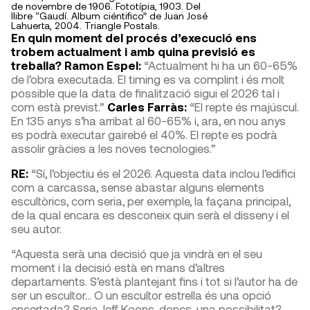
de novembre de 1906. Fototípia, 1903. Del
llibre “Gaudí. Album ciéntifico” de Juan José
Lahuerta, 2004. Triangle Postals.
En quin moment del procés d’execució ens
trobem actualment i amb quina previsió es
treballa? Ramon Espel:
“Actualment hi ha un 60-65%
de l’obra executada. El timing es va complint i és molt
possible que la data de finalització sigui el 2026 tal i
com està previst.”
Carles Farràs:
“El repte és majúscul.
En 135 anys s’ha arribat al 60-65% i, ara, en nou anys
es podrà executar gairebé el 40%. El repte es podrà
assolir gràcies a les noves tecnologies.”
RE:
“Sí, l’objectiu és el 2026. Aquesta data inclou l’edifici
com a carcassa, sense abastar alguns elements
escultòrics, com seria, per exemple, la façana principal,
de la qual encara es desconeix quin serà el disseny i el
seu autor.
“Aquesta serà una decisió que ja vindrà en el seu
moment i la decisió està en mans d’altres
departaments. S’està plantejant fins i tot si l’autor ha de
ser un escultor… O un escultor estrella és una opció
encertada? Seria Jeff Koons, doncs, una possibilitat?