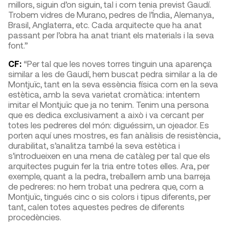
millors, siguin d’on siguin, tal i com tenia previst Gaudí.
Trobem vidres de Murano, pedres de l’Índia, Alemanya,
Brasil, Anglaterra, etc. Cada arquitecte que ha anat
passant per l’obra ha anat triant els materials i la seva
font.”
CF:
“Per tal que les noves torres tinguin una aparença
similar a les de Gaudí, hem buscat pedra similar a la de
Montjuïc, tant en la seva essència física com en la seva
estètica, amb la seva varietat cromàtica: intentem
imitar el Montjuïc que ja no tenim. Tenim una persona
que es dedica exclusivament a això i va cercant per
totes les pedreres del món: diguéssim, un ojeador. Es
porten aquí unes mostres, es fan anàlisis de resistència,
durabilitat, s’analitza també la seva estètica i
s’introdueixen en una mena de catàleg per tal que els
arquitectes puguin fer la tria entre totes elles. Ara, per
exemple, quant a la pedra, treballem amb una barreja
de pedreres: no hem trobat una pedrera que, com a
Montjuïc, tingués cinc o sis colors i tipus diferents, per
tant, calen totes aquestes pedres de diferents
procedències.