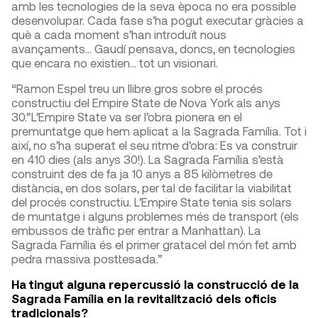
amb les tecnologies de la seva època no era possible
desenvolupar. Cada fase s’ha pogut executar gràcies a
què a cada moment s’han introduït nous
avançaments… Gaudí pensava, doncs, en tecnologies
que encara no existien… tot un visionari.
“Ramon Espel treu un llibre gros sobre el procés
constructiu del Empire State de Nova York als anys
30.”L’Empire State va ser l’obra pionera en el
premuntatge que hem aplicat a la Sagrada Família. Tot i
així, no s’ha superat el seu ritme d’obra: Es va construir
en 410 dies (als anys 30!). La Sagrada Família s’està
construint des de fa ja 10 anys a 85 kilòmetres de
distància, en dos solars, per tal de facilitar la viabilitat
del procés constructiu. L’Empire State tenia sis solars
de muntatge i alguns problemes més de transport (els
embussos de tràfic per entrar a Manhattan). La
Sagrada Família és el primer gratacel del món fet amb
pedra massiva posttesada.”
Ha tingut alguna repercussió la construcció de la
Sagrada Família en la revitalització dels oficis
tradicionals?