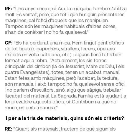
RE:
“Uns anys enrere, sí. Ara, la màquina també s’utilitza
molt. És veritat, però, que tot i que hi siguin presents les
màquines, cal l’ofici d’aquells que les manipulen.
Tampoc són les màquines habituals d’altres obres,
s’han de conèixer i no ho fa qualsevol.”
CF:
“Els ha perdurat una mica. Hem tingut gent d’oficis
de tot tipus (picapedrers, vitrallers, ferrers, operaris
experts en volta catalana, etc.) i alguns fins i tot s’han
format aquí a l’obra. “Actualment, les sis torres
principals del cimbori (la de Jesucrist, Mare de Déu, i els
quatre Evangelistes), totes, tenen un acabat manual.
Estan fetes amb màquines, però l’acabat, la textura,
són manuals, i això tampoc ho fa qualsevol sense ofici.
I no parlem d’escultors, sinó, algú que sàpiga treballar
l’acabat del material. La Sagrada Família està ajudant a
fer prevaldre aquests oficis, sí. Contribuïm a què no
morin, en certa manera.”
I per a la tria de materials, quins són els criteris?
RE:
“Quant als materials, tractem de què siguin els