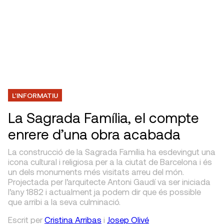
L'INFORMATIU
La Sagrada Família, el compte
enrere d’una obra acabada
La construcció de la Sagrada Família ha esdevingut una
icona cultural i religiosa per a la ciutat de Barcelona i és
un dels monuments més visitats arreu del món.
Projectada per l’arquitecte Antoni Gaudí va ser iniciada
l’any 1882 i actualment ja podem dir que és possible
que arribi a la seva culminació.
Escrit
per
Cristina Arribas
i
Josep Olivé