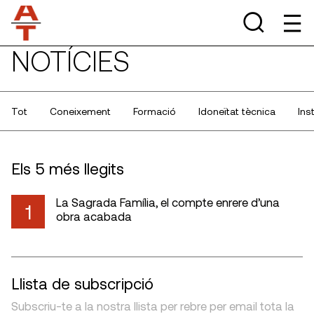
NOTÍCIES
Tot
Coneixement
Formació
Idoneïtat tècnica
Ins
Els 5 més llegits
La Sagrada Família, el compte enrere d’una
1
obra acabada
Llista de subscripció
Subscriu-te a la nostra llista per rebre per email tota la