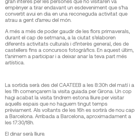
gran interès per les persones que ho visitaren va
empènyer a tirar endavant un esdeveniment que s’ha
convertit avui en dia en una reconeguda activitat que
atrau a gent d’arreu del món.
A més a més de poder gaudir de les flors primaverals,
durant el cap de setmana, a la ciutat s’elaboren
diferents activitats culturals i d’interès general, des de
castellers fins a concursos fotogràfics. En aquest últim,
t’animem a participar i a deixar anar la teva part més
artística.
La sortida serà des del CAATEEB a les 8:30h del matí i a
les 11h començarem la visita guiada per Girona. Un cop
hagi acabat la visita tindrem estona lliure per visitar
aquells espais que no haguem tingut temps
prèviament. Als voltants de les 16h es sortirà de nou cap
a Barcelona. Arribada a Barcelona, aproximadament a
les 17:30/18h.
El dinar serà lliure.