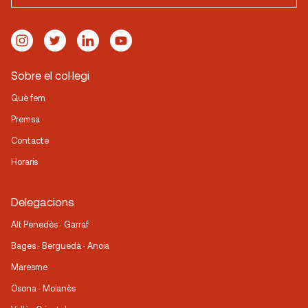
Sobre el col·legi
Què fem
Premsa
Contacte
Horaris
Delegacions
Alt Penedès · Garraf
Bages · Berguedà · Anoia
Maresme
Osona · Moianès