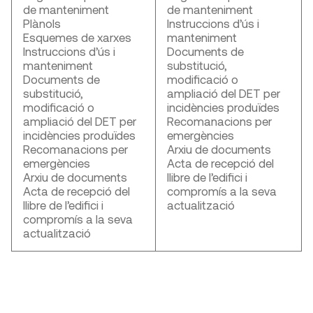
de manteniment
de manteniment
Plànols
Instruccions d’ús i
Esquemes de xarxes
manteniment
Instruccions d’ús i
Documents de
manteniment
substitució,
Documents de
modificació o
substitució,
ampliació del DET per
modificació o
incidències produïdes
ampliació del DET per
Recomanacions per
incidències produïdes
emergències
Recomanacions per
Arxiu de documents
emergències
Acta de recepció del
Arxiu de documents
llibre de l’edifici i
Acta de recepció del
compromís a la seva
llibre de l’edifici i
actualització
compromís a la seva
actualització