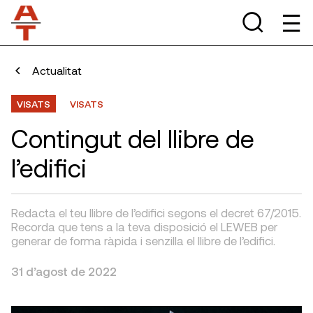
Actualitat
VISATS
VISATS
Contingut del llibre de
l’edifici
Redacta el teu llibre de l’edifici segons el decret 67/2015.
Recorda que tens a la teva disposició el LEWEB per
generar de forma ràpida i senzilla el llibre de l’edifici.
31 d’agost de 2022