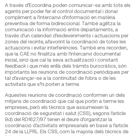
A través d’Ecoordina poden comunicar-se amb tots els
agents per poder fer el control documental i donar
compliment a l’intercanvi d’informació en matèria
preventiva de forma bidireccional. També agilitza la
comunicació i la informació entre departaments, a
través d’un calendari d’esdeveniments i actuacions per
zones del recinte, afavorint la coordinació de totes les
actuacions i evitar interferències. També ens recorden,
que la CAE no finalitza amb l’intercanvi documental
inicial, sinó que cal la seva actualització i constant
feedback
i que més enllà dels tràmits burocràtics, són
importants les reunions de coordinació periòdiques per
tal d’avançar-se a la continuïtat de l’obra o de les
activitats que s’hi porten a terme.
Aquestes reunions de coordinació conformen un dels
mitjans de coordinació que cal que portin a terme les
empreses, però els tècnics que assumeixen la
coordinació de seguretat i salut (CSS), segons l’article
9.d) del RD1627/97 tenen el deure d’organitzar la
coordinació d’activitats empresarials en base a l’article
24 de la LLPRL. Els CSS, com la majoria dels tècnics de