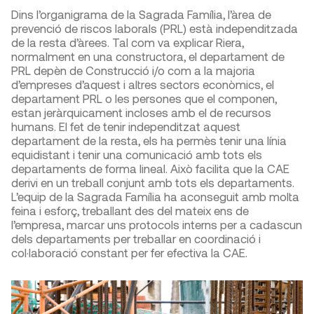
Dins l’organigrama de la Sagrada Família, l’àrea de
prevenció de riscos laborals (PRL) està independitzada
de la resta d’àrees. Tal com va explicar Riera,
normalment en una constructora, el departament de
PRL depèn de Construcció i/o com a la majoria
d’empreses d’aquest i altres sectors econòmics, el
departament PRL o les persones que el componen,
estan jeràrquicament incloses amb el de recursos
humans. El fet de tenir independitzat aquest
departament de la resta, els ha permès tenir una línia
equidistant i tenir una comunicació amb tots els
departaments de forma lineal. Això facilita que la CAE
derivi en un treball conjunt amb tots els departaments.
L’equip de la Sagrada Família ha aconseguit amb molta
feina i esforç, treballant des del mateix ens de
l’empresa, marcar uns protocols interns per a cadascun
dels departaments per treballar en coordinació i
col·laboració constant per fer efectiva la CAE.