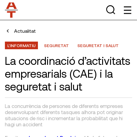
Actualitat
L'INFORMATIU
SEGURETAT
SEGURETAT I SALUT
La coordinació d’activitats
empresarials (CAE) i la
seguretat i salut
La concurrència de persones de diferents empreses
desenvolupant diferents tasques alhora pot originar
situacions de risc i incrementar la probabilitat que hi
hagi un accident