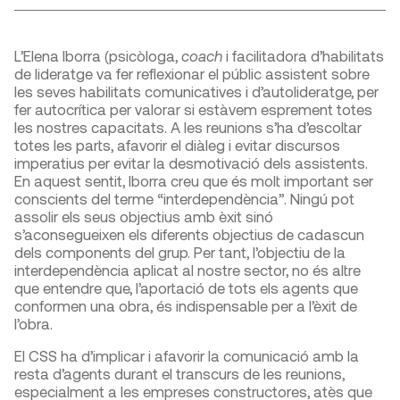
L’Elena Iborra (psicòloga,
coach
i facilitadora d’habilitats
de lideratge va fer reflexionar el públic assistent sobre
les seves habilitats comunicatives i d’autolideratge, per
fer autocrítica per valorar si estàvem esprement totes
les nostres capacitats. A les reunions s’ha d’escoltar
totes les parts, afavorir el diàleg i evitar discursos
imperatius per evitar la desmotivació dels assistents.
En aquest sentit, Iborra creu que és molt important ser
conscients del terme “interdependència”. Ningú pot
assolir els seus objectius amb èxit sinó
s’aconsegueixen els diferents objectius de cadascun
dels components del grup. Per tant, l’objectiu de la
interdependència aplicat al nostre sector, no és altre
que entendre que, l’aportació de tots els agents que
conformen una obra, és indispensable per a l’èxit de
l’obra.
El CSS ha d’implicar i afavorir la comunicació amb la
resta d’agents durant el transcurs de les reunions,
especialment a les empreses constructores, atès que