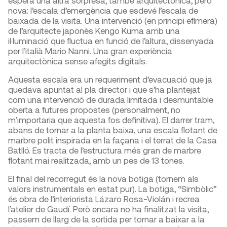
espera una altra sorpresa, també arquitectònica, però
nova: l’escala d’emergència que esdevé l’escala de
baixada de la visita. Una intervenció (en principi efímera)
de l’arquitecte japonès Kengo Kuma amb una
il·luminació que fluctua en funció de l’altura, dissenyada
per l’italià Mario Nanni. Una gran experiència
arquitectònica sense afegits digitals.
Aquesta escala era un requeriment d’evacuació que ja
quedava apuntat al pla director i que s’ha plantejat
com una intervenció de durada limitada i desmuntable
oberta a futures propostes (personalment, no
m’importaria que aquesta fos definitiva). El darrer tram,
abans de tornar a la planta baixa, una escala flotant de
marbre polit inspirada en la façana i el terrat de la Casa
Batlló. Es tracta de l’estructura més gran de marbre
flotant mai realitzada, amb un pes de 13 tones.
El final del recorregut és la nova botiga (tornem als
valors instrumentals en estat pur). La botiga, “Simbòlic”
és obra de l’interiorista Lázaro Rosa-Violán i recrea
l’atelier de Gaudí. Però encara no ha finalitzat la visita,
passem de llarg de la sortida per tornar a baixar a la