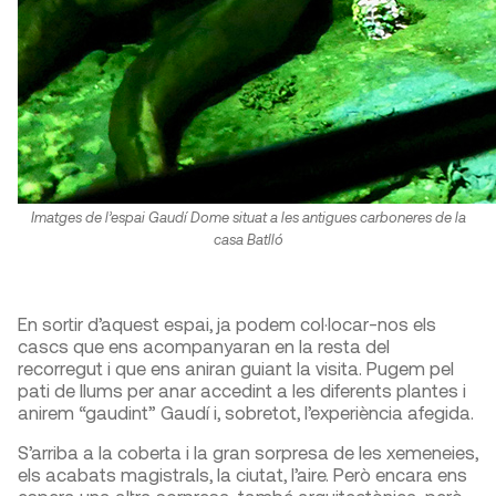
Imatges de l’espai Gaudí Dome situat a les antigues carboneres de la
casa Batlló
En sortir d’aquest espai, ja podem col·locar-nos els
cascs que ens acompanyaran en la resta del
recorregut i que ens aniran guiant la visita. Pugem pel
pati de llums per anar accedint a les diferents plantes i
anirem “gaudint” Gaudí i, sobretot, l’experiència afegida.
S’arriba a la coberta i la gran sorpresa de les xemeneies,
els acabats magistrals, la ciutat, l’aire. Però encara ens