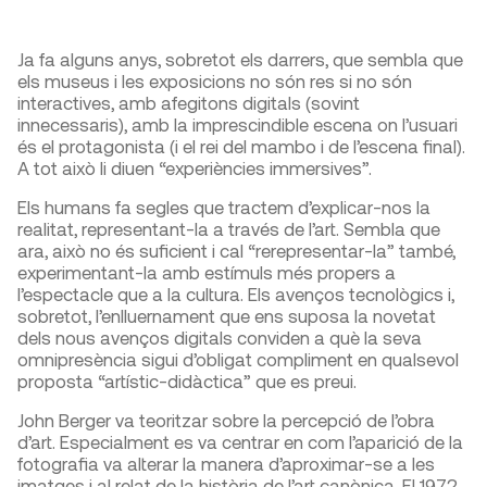
Ja fa alguns anys, sobretot els darrers, que sembla que
els museus i les exposicions no són res si no són
interactives, amb afegitons digitals (sovint
innecessaris), amb la imprescindible escena on l’usuari
és el protagonista (i el rei del mambo i de l’escena final).
A tot això li diuen “experiències immersives”.
Els humans fa segles que tractem d’explicar-nos la
realitat, representant-la a través de l’art. Sembla que
ara, això no és suficient i cal “rerepresentar-la” també,
experimentant-la amb estímuls més propers a
l’espectacle que a la cultura. Els avenços tecnològics i,
sobretot, l’enlluernament que ens suposa la novetat
dels nous avenços digitals conviden a què la seva
omnipresència sigui d’obligat compliment en qualsevol
proposta “artístic-didàctica” que es preui.
John Berger va teoritzar sobre la percepció de l’obra
d’art. Especialment es va centrar en com l’aparició de la
fotografia va alterar la manera d’aproximar-se a les
imatges i al relat de la història de l’art canònica. El 1972