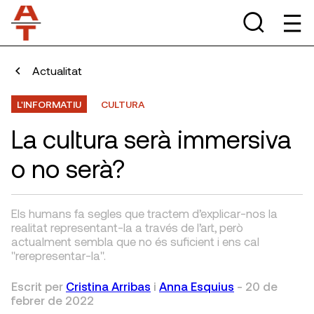
Actualitat
L'INFORMATIU
CULTURA
La cultura serà immersiva
o no serà?
Els humans fa segles que tractem d’explicar-nos la
realitat representant-la a través de l’art, però
actualment sembla que no és suficient i ens cal
"rerepresentar-la".
Escrit per
Cristina Arribas
i
Anna Esquius
-
20 de
febrer de 2022