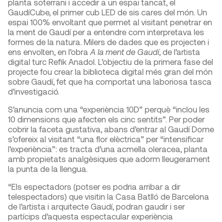
planta soterrani i accedir a un espai tancat, el
GaudíCube, el primer cub LED de sis cares del món. Un
espai 100% envoltant que permet al visitant penetrar en
la ment de Gaudí per a entendre com interpretava les
formes de la natura. Milers de dades que es projecten i
ens envolten, en l’obra
A la ment de Gaudí
, de l’artista
digital turc Refik Anadol. L’objectiu de la primera fase del
projecte fou crear la biblioteca digital més gran del món
sobre Gaudí, fet que ha comportat una laboriosa tasca
d’investigació.
S’anuncia com una “experiència 10D” perquè “inclou les
10 dimensions que afecten els cinc sentits”. Per poder
cobrir la faceta gustativa, abans d’entrar al Gaudí Dome
s’ofereix al visitant “una flor elèctrica” per “intensificar
l’experiència”: es tracta d’una acmella oleracea, planta
amb propietats analgèsiques que adorm lleugerament
la punta de la llengua.
“Els espectadors (potser es podria arribar a dir
telespectadors) que visitin la Casa Batlló de Barcelona
de l’artista i arquitecte Gaudí, podran gaudir i ser
partícips d’aquesta espectacular experiència