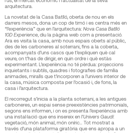
l’ús, el mercat econòmic i l’actualitat de la seva
arquitectura.
La novetat de la Casa Batlló, oberta de nou en els
darrers mesos, dona un cop de timó i es centra més en
“l’experiència” que en l’arquitectura:
Nova Casa Batlló
10D Experience
, diu la pàgina web com a presentació.
Ara es visita la casa, amb nous espais oberts al públic,
des de les carboneres al soterrani, fins a la coberta,
acompanyats d’uns cascs que t’expliquen què cal
veure, on t’has de dirigir, en quin ordre i què estàs
experimentant. L’experiència no té pèrdua: projeccions
inquietants i subtils, quadres i fotografies de família
animades, miralls que t’incorporen a l’univers interior de
la casa, música composta per l’ocasió i, de fons, la
casa i l’arquitectura.
El recorregut s’inicia a la planta soterrani, a les antigues
carboneres, un espai sense preexistències patrimonials,
segons ens informen, i on es presenta l’experiència amb
una instal·lació que ens insereix en l’
Univers Gaudí
:
vegetació, món animal, món oníric… Tot mostrat a
través d’una plataforma giratòria que ens apropa a un