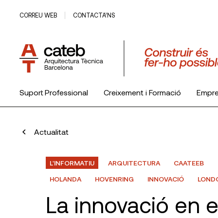
CORREU WEB
CONTACTA’NS
Suport Professional
Creixement i Formació
Empr
El Col·legi
Actualitat
L'INFORMATIU
ARQUITECTURA
CAATEEB
HOLANDA
HOVENRING
INNOVACIÓ
LOND
La innovació en el