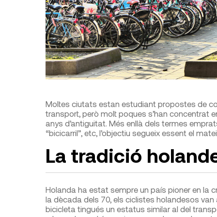
Moltes ciutats estan estudiant propostes de com
transport, però molt poques s’han concentrat en 
anys d’antiguitat. Més enllà dels termes emprats a 
“bicicarril”, etc, l’objectiu segueix essent el matei
La tradició holand
Holanda ha estat sempre un país pioner en la cre
la dècada dels 70, els ciclistes holandesos van 
bicicleta tingués un estatus similar al del trans