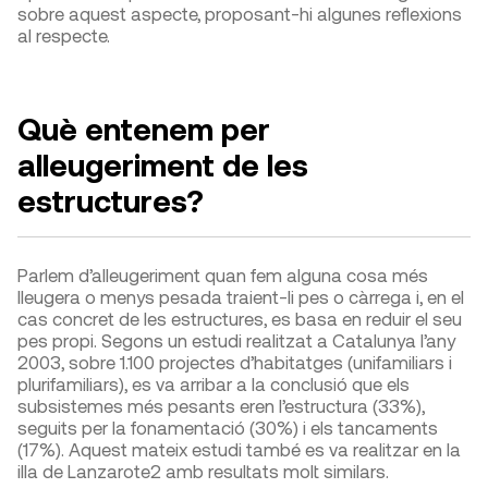
sobre aquest aspecte, proposant-hi algunes reflexions
al respecte.
Què entenem per
alleugeriment de les
estructures?
Parlem d’alleugeriment quan fem alguna cosa més
lleugera o menys pesada traient-li pes o càrrega i, en el
cas concret de les estructures, es basa en reduir el seu
pes propi. Segons un estudi realitzat a Catalunya l’any
2003, sobre 1.100 projectes d’habitatges (unifamiliars i
plurifamiliars), es va arribar a la conclusió que els
subsistemes més pesants eren l’estructura (33%),
seguits per la fonamentació (30%) i els tancaments
(17%). Aquest mateix estudi també es va realitzar en la
illa de Lanzarote
2
amb resultats molt similars.