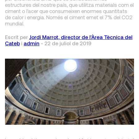
estructures del nostre país, que utilitza materials com el
ciment o l'acer que consumeixen enormes quantitats
de calor i energia. Només el ciment emet el 7% del CO
2
mundial.
Escrit per
Jordi Marrot, director de l'Àrea Tècnica del
Cateb
i
admin
-
22 de juliol de 2019