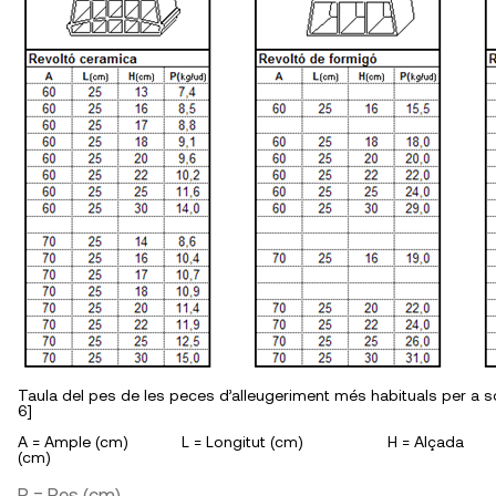
Taula del pes de les peces d’alleugeriment més habituals per a so
6]
A = Ample (cm) L = Longitut (cm) H = Alçada
(cm)
P = Pes (cm)