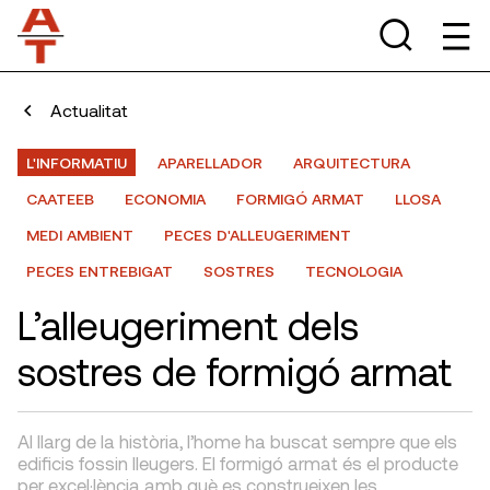
Actualitat
L'INFORMATIU
APARELLADOR
ARQUITECTURA
CAATEEB
ECONOMIA
FORMIGÓ ARMAT
LLOSA
MEDI AMBIENT
PECES D'ALLEUGERIMENT
PECES ENTREBIGAT
SOSTRES
TECNOLOGIA
L’alleugeriment dels
sostres de formigó armat
Al llarg de la història, l’home ha buscat sempre que els
edificis fossin lleugers. El formigó armat és el producte
per excel·lència amb què es construeixen les