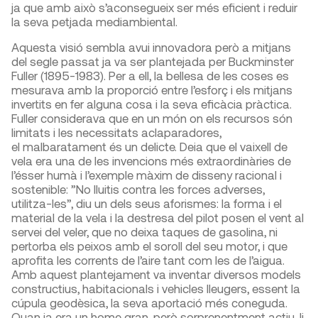
ja que amb això s’aconsegueix ser més eficient i reduir
la seva petjada mediambiental.
Aquesta visió sembla avui innovadora però a mitjans
del segle passat ja va ser plantejada per Buckminster
Fuller (1895-1983). Per a ell, la bellesa de les coses es
mesurava amb la proporció entre l’esforç i els mitjans
invertits en fer alguna cosa i la seva eficàcia pràctica.
Fuller considerava que en un món on els recursos són
limitats i les necessitats aclaparadores,
el malbaratament és un delicte. Deia que el vaixell de
vela era una de les invencions més extraordinàries de
l’ésser humà i l’exemple màxim de disseny racional i
sostenible: ”No lluitis contra les forces adverses,
utilitza-les”, diu un dels seus aforismes: la forma i el
material de la vela i la destresa del pilot posen el vent al
servei del veler, que no deixa taques de gasolina, ni
pertorba els peixos amb el soroll del seu motor, i que
aprofita les corrents de l’aire tant com les de l’aigua.
Amb aquest plantejament va inventar diversos models
constructius, habitacionals i vehicles lleugers, essent la
cúpula geodèsica, la seva aportació més coneguda.
Quan ja era un home gran, però sorprenentment actiu, li