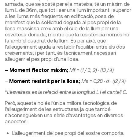
armada, que se sosté per ella mateixa, té un màxim de
llum L de 36m, que tot i ser una llum important i superior
a les llums més freqüents en edificació, posa de
manifest que la sol·licitud deguda al pes propi de la
llosa massissa creix amb el cub de la llum per una
esveltesa donada, mentre que la resistència només ho
fa amb el quadrat de la llum. És per això, que
l’alleugeriment ajuda a restablir l’equilibri entre els dos
creixements, i per tant, és tècnicament necessari
alleugerir el pes propi d’una llosa.
– Moment flector màxim;
M
f
= (1 / 3, 2) · (l
3
/ λ)
–
Moment resistit per la llosa;
M
s
= 0,28 · σ · (l
2
/ λ)
*
L’esveltesa es la relació entre
la longitu
d L i el cantell C
.
Però, aquesta no és l’única millora tecnològica de
l’alleugeriment de les estructures ja que també
s’aconsegueixen una sèrie d’avantatges en diversos
aspectes:
L’alleugeriment del pes propi del sostre comporta