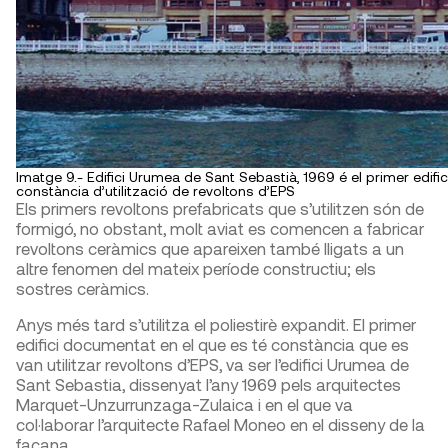
Imatge 9.- Edifici Urumea de Sant Sebastià, 1969 é el primer edif
constància d’utilització de revoltons d’EPS
Els primers revoltons prefabricats que s’utilitzen són de
formigó, no obstant, molt aviat es comencen a fabricar
revoltons ceràmics que apareixen també lligats a un
altre fenomen del mateix període constructiu; els
sostres ceràmics.
Anys més tard s’utilitza el poliestirè expandit. El primer
edifici documentat en el que es té constància que es
van utilitzar revoltons d’EPS, va ser l’edifici Urumea de
Sant Sebastia, dissenyat l’any 1969 pels arquitectes
Marquet-Unzurrunzaga-Zulaica i en el que va
col·laborar l’arquitecte Rafael Moneo en el disseny de la
façana.