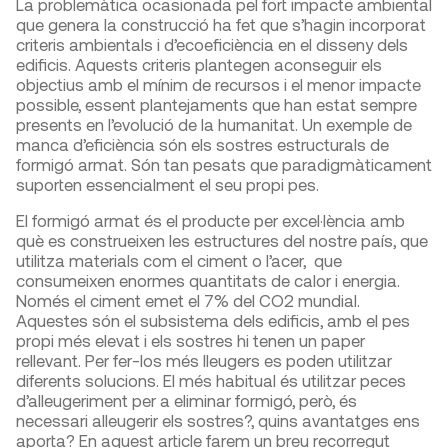
La problemàtica ocasionada pel fort impacte ambiental
que genera la construcció ha fet que s’hagin incorporat
criteris ambientals i d’ecoeficiència en el disseny dels
edificis. Aquests criteris plantegen aconseguir els
objectius amb el mínim de recursos i el menor impacte
possible, essent plantejaments que han estat sempre
presents en l’evolució de la humanitat. Un exemple de
manca d’eficiència són els sostres estructurals de
formigó armat. Són tan pesats que paradigmàticament
suporten essencialment el seu propi pes.
El formigó armat és el producte per excel·lència amb
què es construeixen les estructures del nostre país, que
utilitza materials com el ciment o l’acer, que
consumeixen enormes quantitats de calor i energia.
Només el ciment emet el 7% del CO2 mundial.
Aquestes són el subsistema dels edificis, amb el pes
propi més elevat i els sostres hi tenen un paper
rellevant. Per fer-los més lleugers es poden utilitzar
diferents solucions. El més habitual és utilitzar peces
d’alleugeriment per a eliminar formigó, però, és
necessari alleugerir els sostres?, quins avantatges ens
aporta? En aquest article farem un breu recorregut