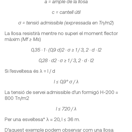
a = ample de la llosa
c = cantell útil
σ = tensió admissible (expressada en Tn/m
2
)
La llosa resistirà mentre no superi el moment flector
màxim
(M
f
≥ M
s
)
0,35 · 1 · (0,9 d)
2 ·
σ ≥ 1 / 3, 2 · d · l
2
0,28 · d
2 ·
σ ≥ 1 / 3, 2 · d · l
2
Si l’esveltesa és λ = l / d
l ≤ 0,9° σ / λ
La tensió de servei admissible d’un formigó H-200 ≈
800 Tn/m
2
l ≤ 720 / λ
Per una esveltesa* λ ≈ 20, l ≤ 36 m.
D’aquest exemple podem observar com una llosa