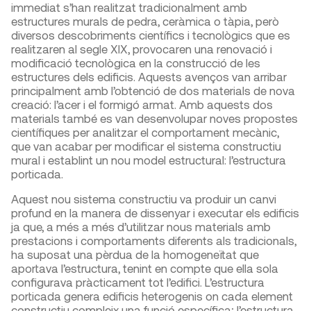
immediat s’han realitzat tradicionalment amb
estructures murals de pedra, ceràmica o tàpia, però
diversos descobriments científics i tecnològics que es
realitzaren al segle XIX, provocaren una renovació i
modificació tecnològica en la construcció de les
estructures dels edificis. Aquests avenços van arribar
principalment amb l’obtenció de dos materials de nova
creació: l’acer i el formigó armat. Amb aquests dos
materials també es van desenvolupar noves propostes
científiques per analitzar el comportament mecànic,
que van acabar per modificar el sistema constructiu
mural i establint un nou model estructural: l’estructura
porticada.
Aquest nou sistema constructiu va produir un canvi
profund en la manera de dissenyar i executar els edificis
ja que, a més a més d’utilitzar nous materials amb
prestacions i comportaments diferents als tradicionals,
ha suposat una pèrdua de la homogeneïtat que
aportava l’estructura, tenint en compte que ella sola
configurava pràcticament tot l’edifici. L’estructura
porticada genera edificis heterogenis on cada element
constructiu compleix una funció específica; l’estructura