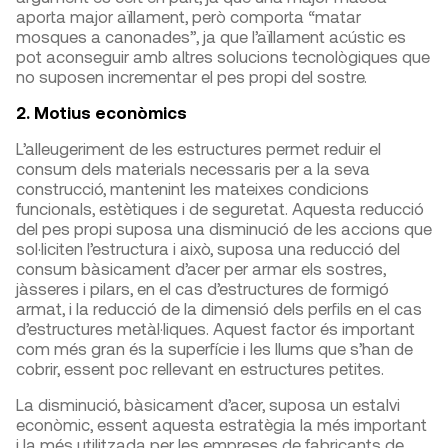
aporta major aïllament, però comporta “matar
mosques a canonades”, ja que l’aïllament acústic es
pot aconseguir amb altres solucions tecnològiques que
no suposen incrementar el pes propi del sostre.
2. Motius econòmics
L’alleugeriment de les estructures permet reduir el
consum dels materials necessaris per a la seva
construcció, mantenint les mateixes condicions
funcionals, estètiques i de seguretat. Aquesta reducció
del pes propi suposa una disminució de les accions que
sol·liciten l’estructura i això, suposa una reducció del
consum bàsicament d’acer per armar els sostres,
jàsseres i pilars, en el cas d’estructures de formigó
armat, i la reducció de la dimensió dels perfils en el cas
d’estructures metàl·liques. Aquest factor és important
com més gran és la superfície i les llums que s’han de
cobrir, essent poc rellevant en estructures petites.
La disminució, bàsicament d’acer, suposa un estalvi
econòmic, essent aquesta estratègia la més important
i la més utilitzada per les empreses de fabricants de