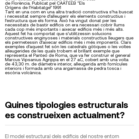
de Florència. Publicat pel CAATEEB “Els
Orígens de l’Habitatge” 1991
Tant en una com en una altra tradició constructiva s’ha buscat
i necessitat sempre d’alleugerir els elements constructius i
l’estructura que els forma. Això ha vingut donat per les
necessitats de bastir edificis on era necessari cobrir llums
cada cop més importants i aixecar edificis més i més alts.
Aquest fet ha comportat que s’utilitzessin solucions
constructives enginyoses i materials constructius lleugers que
els permetessin d’aixecar edificis més i més imponents. Clars
exemples d’aquest fet són les catedrals gòtiques o les voltes
alleugerides de les quals trobem el brillant exemple que
representa el Panteó de Roma, que va fer construir el general
Marcus Vipsanius Agrippa en el 27 aC, cobert amb una volta
de 43,30 m. de diàmetre interior, alleugerida amb fornícules
interiors i formada amb una argamassa de pedra tosca i
escòria volcànica.
Quines tipologies estructurals
es construeixen actualment?
El model estructural dels edificis del nostre entorn