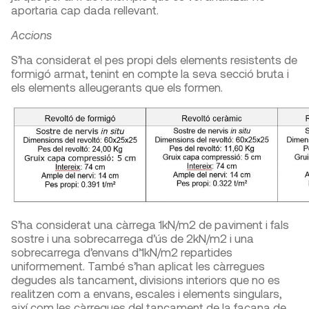
aportaria cap dada rellevant.
Accions
S’ha considerat el pes propi dels elements resistents de
formigó armat, tenint en compte la seva secció bruta i
els elements alleugerants que els formen.
S’ha considerat una càrrega 1kN/m
2
de paviment i fals
sostre i una sobrecarrega d’ús de 2kN/m
2
i una
sobrecarrega d’envans d’1kN/m
2
repartides
uniformement. També s’han aplicat les càrregues
degudes als tancament, divisions interiors que no es
realitzen com a envans, escales i elements singulars,
així com les càrregues del tancament de la façana de