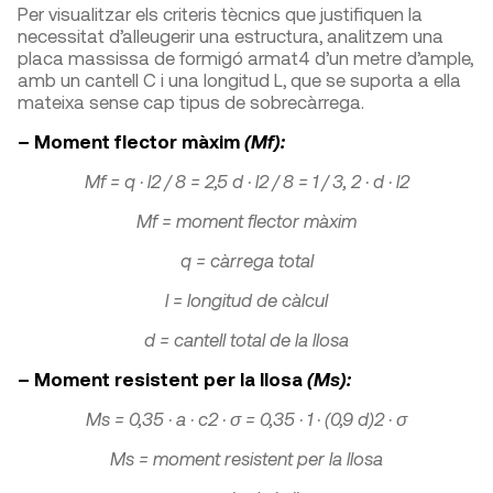
Per visualitzar els criteris tècnics que justifiquen la
necessitat d’alleugerir una estructura, analitzem una
placa massissa de formigó armat
4
d’un metre d’ample,
amb un cantell C i una longitud L, que se suporta a ella
mateixa sense cap tipus de sobrecàrrega.
– Moment flector màxim
(M
f
)
:
M
f
= q · l
2
/ 8 = 2,5 d · l
2
/ 8 = 1 / 3, 2 · d · l
2
M
f
= moment flector màxim
q = càrrega total
l = longitud de càlcul
d = cantell total de la llosa
– Moment resistent per la llosa
(M
s
)
:
M
s
= 0,35 · a · c
2 ·
σ = 0,35 · 1 · (0,9 d)
2 ·
σ
M
s
= moment resistent per la llosa