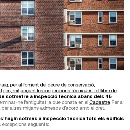
ig, per al foment del deure de conservació,
tges, mitjançant les inspeccions tècniques i el llibre de
 de sotmetre a inspecció tècnica abans dels 45
rminar-ne l’antiguitat la que consta en el
Cadastre
. Per al
tat per altres mitjans admesos d’acord amb el dret.
 s’hagin sotmès a inspecció tècnica tots els edificis
 excepcions següents: