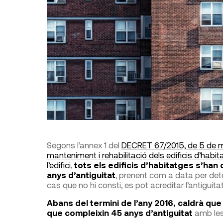
Segons l’annex 1 del
DECRET 67/2015, de 5 de ma
manteniment i rehabilitació dels edificis d’habita
l’edifici
,
tots els edificis d’habitatges s’han
anys d’antiguitat
, prenent com a data per dete
cas que no hi consti, es pot acreditar l’antigui
Abans del termini de l’any 2016, caldrà que
que compleixin 45 anys d’antiguitat
amb les