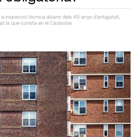
e a inspecció tècnica abans dels 45 anys d’antiguitat,
at la que consta en el Cadastre.