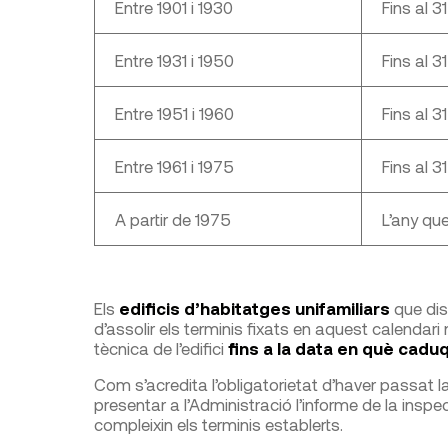
Entre 1901 i 1930
Fins al 3
Entre 1931 i 1950
Fins al 3
Entre 1951 i 1960
Fins al 3
Entre 1961 i 1975
Fins al 
A partir de 1975
L’any que
Els
edificis d’habitatges unifamiliars
que di
d’assolir els terminis fixats en aquest calendari 
tècnica de l’edifici
fins a la data en què caduq
Com s’acredita l’obligatorietat d’haver passat l
presentar a l’Administració l’informe de la inspe
compleixin els terminis establerts.