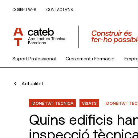
CORREU WEB
CONTACTA’NS
Suport Professional
Creixement i Formació
Empr
El Col·legi
Actualitat
IDONEÏTAT TÈCNICA
VISATS
IDONEÏTAT TÈC
Quins edificis ha
inspecció tècnica