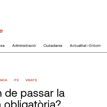
esa
Administració
Ciutadania
Actualitat i Entorn
NICA
ITE
VISATS
n de passar la
 obligatòria?