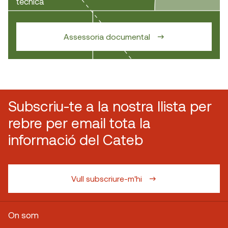
técnica
Assessoria documental
Subscriu-te a la nostra llista per
rebre per email tota la
informació del Cateb
Vull subscriure-m'hi
On som