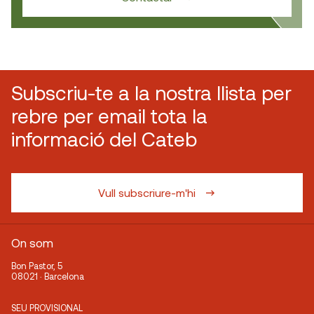
FABRICANTS
Fakopp
DISTRIBUÏDORS
Subscriu-te a la nostra llista per
Fakopp
rebre per email tota la
informació del Cateb
Vull subscriure-m'hi
On som
Bon Pastor, 5
08021 · Barcelona
SEU PROVISIONAL