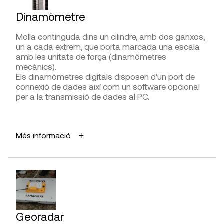
Fàcil i ràpida execució sense causar danys
Servei tècnic:
Cyti, Tuv Nord
Dinamòmetre
importants amb relació a la informació que
obtenim.
Molla continguda dins un cilindre, amb dos ganxos,
un a cada extrem, que porta marcada una escala
LIMITACIONS I FIABILITAT
amb les unitats de força (dinamòmetres
Bona fiabilitat i precisió en parets d’aparell
mecànics).
sensiblement regular.
Els dinamòmetres digitals disposen d’un port de
En parets gruixudes, mesura la cara exterior.
connexió de dades així com un software opcional
per a la transmissió de dades al PC.
DIFICULTAT D’UTILITZACIÓ
APLICACIONS
Presa de mesures
Més informació
Mesurar forces de tracció, tensions, etc.
Els dinamòmetres mecànics s’utilitzen en el
Interpretació de la lectura
laboratori i per amidaments in situ i els digitals
s’utilitzen principalment en investigació i
desenvolupament.
FABRICANTS
AVANTATGES
Controls Group, Matest
Georadar
Fàcil execució.