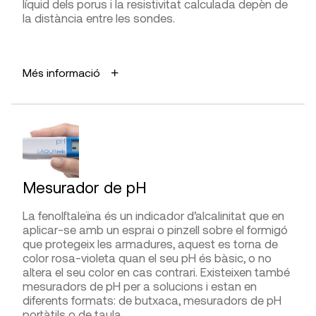
Presa de mesures
líquid dels porus i la resistivitat calculada depèn de
la distància entre les sondes.
Interpretació de la lectura
APLICACIONS
Més informació
Estimar la probabilitat de corrosió, indicar la
velocitat de corrosió i la correlació amb la
FABRICANTS
permeabilitat al clorur.
PCE Instruments
,
Screening Eagle
AVANTATGES
DISTRIBUÏDORS
Fàcil execució.
Daga,
G.I.S. Ibérica
,
PCE Instruments
,
Screening
Mesurador de pH
Eagle
LIMITACIONS I FIABILITAT
Bona fiabilitat i precisió en l’estimació de la corrosió
La fenolftaleïna és un indicador d’alcalinitat que en
i la velocitat de corrosió.
aplicar-se amb un esprai o pinzell sobre el formigó
que protegeix les armadures, aquest es torna de
color rosa-violeta quan el seu pH és bàsic, o no
DIFICULTAT D’UTILITZACIÓ
altera el seu color en cas contrari. Existeixen també
Presa de mesures
mesuradors de pH per a solucions i estan en
diferents formats: de butxaca, mesuradors de pH
portàtils o de taula.