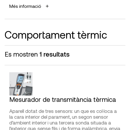
DISTRIBUÏDORS
Més informació
Detectar les armadures del formigó.
Poden determinar la posició i el diàmetre així com el
Geoconstruye,
G.I.S. Ibérica
,
PCE Instruments
,
recobriment de formigó de l’armadura.
Proetisa, Todoequipos
Comportament tèrmic
AVANTATGES
Permet detectar de forma ràpida i senzilla les
armadures sense alterar l’element constructiu.
Es mostren
1 resultats
LIMITACIONS I FIABILITAT
Els aparells més precisos arriben a detectar
armadures fins a 100mm de profunditat. Els rangs
de mesura varien segons els aparells i poden anar
dels 6 als 32 mm de diàmetre.
Mesurador de transmitància tèrmica
DIFICULTAT D’UTILITZACIÓ
Aparell dotat de tres sensors: un que es col·loca a
Presa de mesures
la cara interior del parament, un segon sensor
d’ambient interior i una tercera sonda situada a
Interpretació de la lectura
l’exterior que, sense fils i de forma inalàmbrica, envia