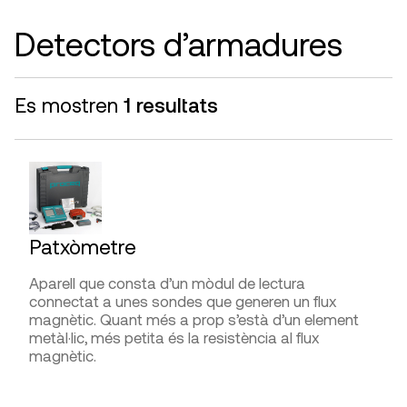
AVANTATGES
Interpretació de la lectura
Detectors d’armadures
Permet realitzar assajos com els del laboratori
però a peu d’obra.
FABRICANTS
Es mostren
1 resultats
LIMITACIONS I FIABILITAT
Kalkum Ezquerra,
PCE Instruments
, Testo
Bona fiabilitat, similar a la dels assajos en el
laboratori.
DISTRIBUÏDORS
Cooperativa Jordi Capell,
Gimateg
,
G.I.S. Ibérica
,
DIFICULTAT D’UTILITZACIÓ
PCE Instruments
Presa de mesures
Patxòmetre
Interpretació de la lectura
Aparell que consta d’un mòdul de lectura
connectat a unes sondes que generen un flux
magnètic. Quant més a prop s’està d’un element
metàl·lic, més petita és la resistència al flux
FABRICANTS
magnètic.
Alfa, Contenco,
PCE Instruments
, Speedy
APLICACIONS