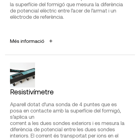
la superfície del formigó que mesura la diferència
FABRICANTS
de potencial elèctric entre l’acer de l’armat i un
elèctrode de referència.
DT, Dyna,
PCE Instruments
,Proceq
APLICACIONS
DISTRIBUÏDORS
Més informació
Comprovar si hi ha corrosió a les armadures del
Daga,
G.I.S. Ibérica
,
PCE Instruments
formigó.
AVANTATGES
Fàcil execució.
LIMITACIONS I FIABILITAT
Resistivímetre
Hi ha circumstàncies que poden influir en els
resultats com el contingut d’oxigen, l’existència de
Aparell dotat d’una sonda de 4 puntes que es
fissures i la
posa en contacte amb la superfície del formigó,
diferència de gruixos de recobriment.
s’aplica un
corrent a les dues sondes exteriors i es mesura la
diferència de potencial entre les dues sondes
DIFICULTAT D’UTILITZACIÓ
interiors. El corrent és transportat per ions en el