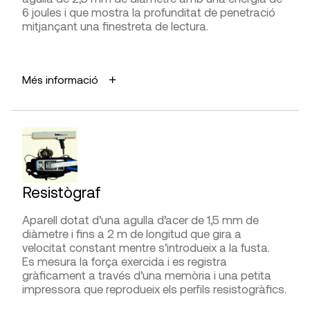
6 joules i que mostra la profunditat de penetració
LIMITACIONS I FIABILITAT
mitjançant una finestreta de lectura.
Ha de ser utilitzada per una persona experta i ha
d’estar sempre perfectament afilada.
APLICACIONS
Cal valorar prèviament el nombre d’extraccions per
Més informació
evitar malmetre l’element estructural de fusta.
Mesurar la duresa de la fusta, conèixer l’estat
fitosanitari dels arbres, determinar l’abast d’atacs
biòtics, fer una estimació de la densitat de les
DIFICULTAT D’UTILITZACIÓ
bigues de fusta.
Presa de mesures
AVANTATGES
Interpretació de la lectura
Permet fer una estimació de quin és l’estat real
Resistògraf
d’una biga.
Aparell dotat d’una agulla d’acer de 1,5 mm de
LIMITACIONS I FIABILITAT
FABRICANTS
diàmetre i fins a 2 m de longitud que gira a
L’assaig del penetròmetre és de mesura puntual,
velocitat constant mentre s’introdueix a la fusta.
Haglof
depèn de la duresa superficial de la fusta que
Es mesura la força exercida i es registra
acostuma a estar relacionada amb la densitat,
gràficament a través d’una memòria i una petita
DISTRIBUÏDORS
variant entre cada espècie de fusta.
impressora que reprodueix els perfils resistogràfics.
G.I.S. Ibérica