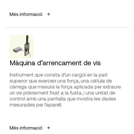
DIFICULTAT D’UTILITZACIÓ
APLICACIONS
Més informació
Presa de mesures
Determinar la resistència de la fusta, conèixer les
diferents densitats i variacions de resistència entre
la fusta d’estiu i la de primavera, localitzar seccions
Interpretació de la lectura
degradades en estructures de fusta.
AVANTATGES
FABRICANTS
Permet inspeccionar zones ocultes que són de
Màquina d’arrencament de vis
difícil diagnosi per mètodes visuals convencionals
Pilodyn (Proceq)
(punxó).
Instrument que consta d’un cargol en la part
DISTRIBUÏDORS
superior que exerceix una força, una cèl·lula de
LIMITACIONS I FIABILITAT
càrrega que mesura la força aplicada per extraure
Daga,
G.I.S. Ibérica
És necessari realitzar vàries perforacions en un
un vis prèviament fixat a la fusta, i una unitat de
mateix element per poder detectar possibles
control amb una pantalla que mostra les dades
danys en el seu interior.
mesurades per l’aparell.
DIFICULTAT D’UTILITZACIÓ
APLICACIONS
Més informació
Presa de mesures
Determinar la densitat de la fusta.