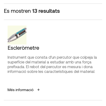
Es mostren
13 resultats
Escleròmetre
Instrument que consta d’un percutor que colpeja la
superfície del material a estudiar amb una força
prefixada. El rebot del percutor es mesura i dona
informació sobre les característiques del material.
APLICACIONS
Més informació
Mesurar i valorar de forma qualitativa la resistència
a compressió del formigó i altres materials com
pedra i maó.