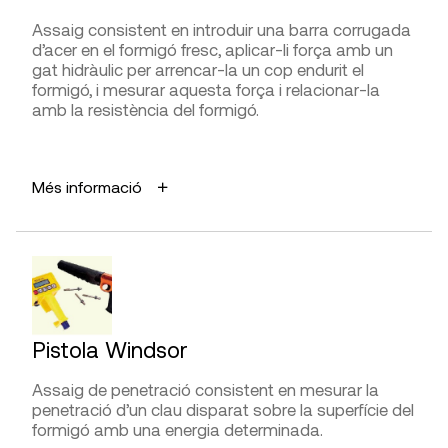
l’eliminació del parament extern.
Assaig consistent en introduir una barra corrugada
d’acer en el formigó fresc, aplicar-li força amb un
LIMITACIONS I FIABILITAT
gat hidràulic per arrencar-la un cop endurit el
A causa de la limitada mostra de mur, la precisió
formigó, i mesurar aquesta força i relacionar-la
amb la qual es determina el modùl d’elasticitat és
amb la resistència del formigó.
inferior a l’obtinguda amb la tècnica dels gats
plans. La importància de la prova dilatomètrica
APLICACIONS
està en la determinació dels mòduls d’elasticitat en
Més informació
el nucli de la paret, on no arriben els gats plans.
Estimar in situ la resistència a tracció del formigó,
combinada amb esforç tallant. Identificar la
degradació del material d’unió (resistència de la
DIFICULTAT D’UTILITZACIÓ
unió superficial pobre) causada per la baixa
Presa de mesures
temperatura, gelades, contaminants que s’infiltren
a la junta, parets laterals llises.
Interpretació de la lectura
AVANTATGES
Pistola Windsor
Permet detectar deficiències que no es poden
notar amb la simple inspecció visual.
Assaig de penetració consistent en mesurar la
FABRICANTS
Mètode bo per estimar la resistència del formigó a
penetració d’un clau disparat sobre la superfície del
diferents edats.
formigó amb una energia determinada.
Servei tècnic:
Ismes