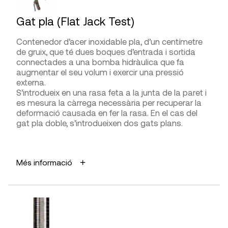
superfícies decoratives o ornamentals amb valor
patrimonial que no es poden alterar.
DISTRIBUÏDORS
Gat pla (Flat Jack Test)
Daga,
G.I.S. Ibérica
, Llogsa
LIMITACIONS I FIABILITAT
Contenedor d’acer inoxidable pla, d’un centímetre
Servei tècnic:
Geoinstruments International,
Cal mesures de protecció importants per la
de gruix, que té dues boques d’entrada i sortida
Ismes
radiació.
connectades a una bomba hidràulica que fa
augmentar el seu volum i exercir una pressió
externa.
DIFICULTAT D’UTILITZACIÓ
S’introdueix en una rasa feta a la junta de la paret i
Presa de mesures
es mesura la càrrega necessària per recuperar la
deformació causada en fer la rasa. En el cas del
gat pla doble, s’introdueixen dos gats plans.
Interpretació de la lectura
APLICACIONS
Més informació
Mesurar la tensió de treball d’una zona
FABRICANTS
determinada de paret o volta.
Determinar el mòdul elàstic de la paret (gat pla
Acoma, Falcon, GE, Xcan
doble).
DISTRIBUÏDORS
AVANTATGES
Llogsa