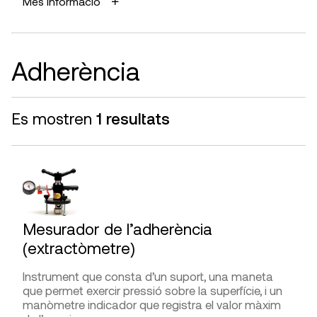
Més informació
Mesurar la duresa i la qualitat dels materials.
Hilti, KOR-IT
AVANTATGES
DISTRIBUÏDORS
Fàcil i ràpida execució sense causar danys
Elvec, Tecnicas CP SAC
Adherència
importants.
Servei tècnic:
Intemac, LabVallès
LIMITACIONS I FIABILITAT
Es mostren
1 resultats
El mesurament dóna el grau de duresa dins d’una
escala estandarditzada.
Hi ha duròmetres especialitzats en tipus de
materials que permeten una major precisió.
DIFICULTAT D’UTILITZACIÓ
Mesurador de l’adherència
Presa de mesures
(extractòmetre)
Interpretació de la lectura
Instrument que consta d’un suport, una maneta
que permet exercir pressió sobre la superfície, i un
manòmetre indicador que registra el valor màxim