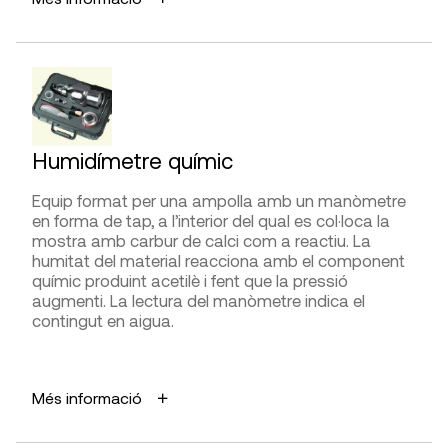
Mesurar el contingut d’humitat en materials com
fusta, pedra, formigó, morter o maó.
DISTRIBUÏDORS
ICT,
PCE Instruments
AVANTATGES
Fàcil i ràpida execució sense causar dany a
l’element.
Permet fer una gran quantitat de lectures
Humidímetre químic
sectorialitzant zones.
Equip format per una ampolla amb un manòmetre
LIMITACIONS I FIABILITAT
en forma de tap, a l’interior del qual es col·loca la
S’ha d’aplicar l’escala de correcció pels diferents
mostra amb carbur de calci com a reactiu. La
materials.
humitat del material reacciona amb el component
Els resultats són molt alterats per les sals.
químic produint acetilè i fent que la pressió
Cal contrastar els resultats amb proves a
augmenti. La lectura del manòmetre indica el
laboratori.
contingut en aigua.
Amb la fusta és força fiable.
APLICACIONS
DIFICULTAT D’UTILITZACIÓ
Més informació
Mesurar el contingut d’humitat en materials com
Presa de mesures
fusta, pedra, formigó, morter o maó.