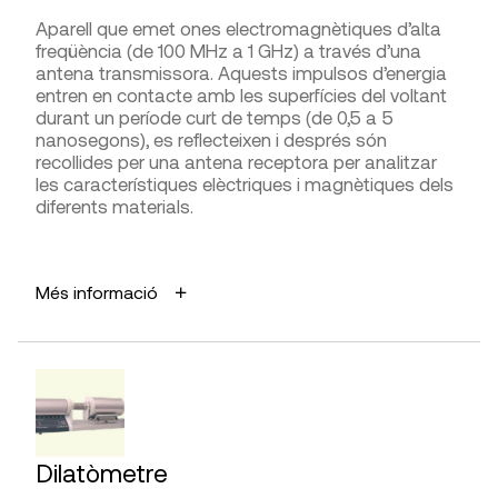
DISTRIBUÏDORS
Aparell que emet ones electromagnètiques d’alta
LIMITACIONS I FIABILITAT
freqüència (de 100 MHz a 1 GHz) a través d’una
G.I.S. Ibérica
Si s’apliquen forces molt grans i es produeixen
antena transmissora. Aquests impulsos d’energia
Servei tècnic:
Ismes, Labend, NCREP
allargaments excessius, es pot sobrepassar el límit
entren en contacte amb les superfícies del voltant
d’elasticitat i patir una deformació permanent, amb
durant un període curt de temps (de 0,5 a 5
el que s’inutilitza el dinamòmetre.
nanosegons), es reflecteixen i després són
recollides per una antena receptora per analitzar
les característiques elèctriques i magnètiques dels
DIFICULTAT D’UTILITZACIÓ
diferents materials.
Presa de mesures
APLICACIONS
Més informació
Interpretació de la lectura
Detectar heterogeneïtats en la massa d’un
material.
AVANTATGES
FABRICANTS
Acció totalment inofensiva per al material.
Kern,
PCE Instruments
, Sauter
LIMITACIONS I FIABILITAT
DISTRIBUÏDORS
Dilatòmetre
Requereix coneixements específics per a la
DCL Metrología,
Gimateg
,
G.I.S. Ibérica
,
PCE