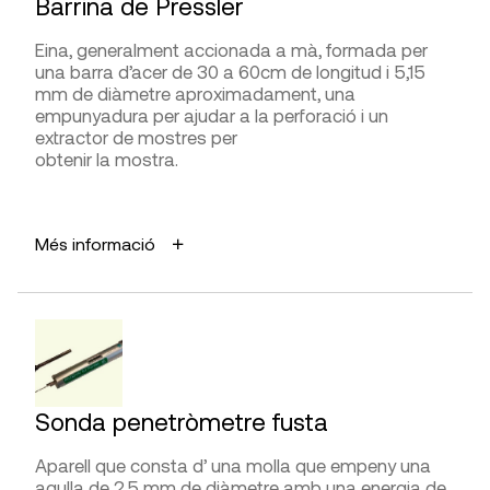
Barrina de Pressler
DIFICULTAT D’UTILITZACIÓ
Eina, generalment accionada a mà, formada per
una barra d’acer de 30 a 60cm de longitud i 5,15
Presa de mesures
mm de diàmetre aproximadament, una
empunyadura per ajudar a la perforació i un
Interpretació de la lectura
extractor de mostres per
obtenir la mostra.
APLICACIONS
FABRICANTS
Més informació
Extreure mostres de fusta per a valorar l’estat de
PCE Instruments
, Phigma, Quest
conservació a diverses profunditats, la presència
de galeries d’insectes, per examinar-les al
DISTRIBUÏDORS
microscopi i determinar-ne el tipus de fusta o per a
la realització de possibles datacions
Gimateg
,
G.I.S. Ibérica
,
PCE Instruments
dendrocronològiques de les bigues.
AVANTATGES
Sonda penetròmetre fusta
Les mostres que s’extreuen poden anar destinades
a diversos usos.
Aparell que consta d’ una molla que empeny una
agulla de 2,5 mm de diàmetre amb una energia de