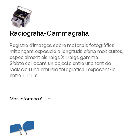
Presa de mesures
AVANTATGES
Alta resolució.
Interpretació de la lectura
Processa una gran quantitat de dades.
Radiografia-Gammagrafia
LIMITACIONS I FIABILITAT
Registre d’imatges sobre materials fotogràfics
FABRICANTS
Adquirir l’extens conjunt de dades requereix un
mitjançant exposició a longituds d’ona molt curtes,
considerable esforç.
especialment els raigs X i raigs gamma.
AlphaDur,
PCE Instruments,
Screening Eagle,
S’obté col·locant un objecte entre una font de
Sylvatest Trio
radiació i una emulsió fotogràfica i exposant-lo
DIFICULTAT D’UTILITZACIÓ
entre 5 i 15 s.
DISTRIBUÏDORS
Presa de mesures
Daga,
G.I.S. Ibérica
,
PCE Instruments
,
Screening
APLICACIONS
Eagle
Més informació
Interpretació de la lectura
Detectar lesions interiors dels elements
constructius i canvis de materials.
AVANTATGES
FABRICANTS
Permet inspeccionar estructures situades sota
Fakopp, Treesonic