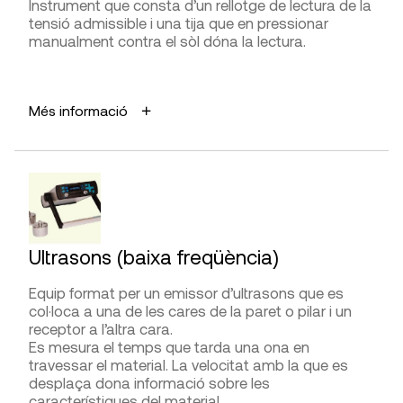
Instrument que consta d’un rellotge de lectura de la
FABRICANTS
tensió admissible i una tija que en pressionar
LIMITACIONS I FIABILITAT
manualment contra el sòl dóna la lectura.
DRC (Geohammer), Ectha, Eurosit,
PCE Instruments
,
Permet assajos en formigó tou a partir d’una
Screening Eagle
resistència a compressió d’1 MPa.
APLICACIONS
DISTRIBUÏDORS
Més informació
Mesurar la tensió admissible del terreny.
DIFICULTAT D’UTILITZACIÓ
Valorar la densitat i resistència del terreny en la
Cooperativa Jordi Capell, Daga,
Gimateg
,
G.I.S.
Presa de mesures
prospecció del sòl.
Ibérica
,
PCE Instruments
,
Screening Eagle
AVANTATGES
Interpretació de la lectura
Relativa rapidesa i economia d’execució.
Ultrasons (baixa freqüència)
LIMITACIONS I FIABILITAT
FABRICANTS
La profunditat del terreny obliga a l’ús d’una tija
Equip format per un emissor d’ultrasons que es
Screening Eagle
més o menys llarga.
col·loca a una de les cares de la paret o pilar i un
Permet d’anar fins a profunditats de 3 m.
receptor a l’altra cara.
DISTRIBUÏDORS
Es mesura el temps que tarda una ona en
travessar el material. La velocitat amb la que es
Daga,
G.I.S. Ibérica
,
Screening Eagle
DIFICULTAT D’UTILITZACIÓ
desplaça dona informació sobre les
Presa de mesures
característiques del material.