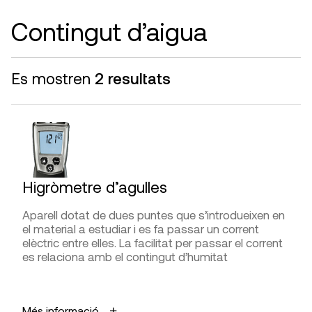
Interpretació de la lectura
capacitat de l’aigua d’atacar el formigó.
Contingut d’aigua
AVANTATGES
FABRICANTS
Fàcil execució.
Es mostren
2 resultats
Delta OHM, Extech, LaquaTwin, Leda, Novatest,
Panreac,
PCE Instruments
, Stem, Testo
LIMITACIONS I FIABILITAT
Acostumen a ser específiques per a cada tipus de
DISTRIBUÏDORS
ió (sulfats/clorurs).
DCL Metrología,
Gimateg
,
G.I.S. Ibérica
, Inilab,
Letslab, Merck,
PCE Instruments
DIFICULTAT D’UTILITZACIÓ
Higròmetre d’agulles
Presa de mesures
Aparell dotat de dues puntes que s’introdueixen en
Interpretació de la lectura
el material a estudiar i es fa passar un corrent
elèctric entre elles. La facilitat per passar el corrent
es relaciona amb el contingut d’humitat
FABRICANTS
APLICACIONS
LaMotte, Merck,
PCE Instruments
, Quantofix
Més informació