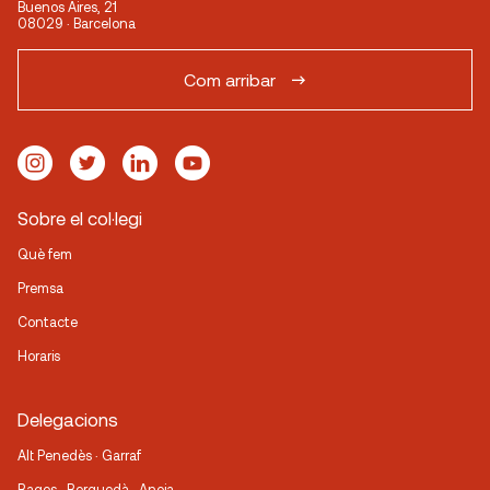
Buenos Aires, 21
08029 · Barcelona
Com arribar
Sobre el col·legi
Què fem
Premsa
Contacte
Horaris
Delegacions
Alt Penedès · Garraf
Bages · Berguedà · Anoia