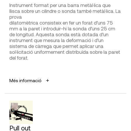
interpretació dels resultats.
Instrument format per una barra metàl·lica que
Instruments
, Quantotec
llisca sobre un cilindre o sonda també metàl·lica. La
prova
DIFICULTAT D’UTILITZACIÓ
dilatomètrica consisteix en fer un forat d’uns 75
Presa de mesures
mm a la paret i introduir-hi la sonda d’uns 25 cm
de longitud. Aquesta sonda està dotada d’un
instrument que mesura la deformació i d’un
Interpretació de la lectura
sistema de càrrega que permet aplicar una
sol·licitació uniformement distribuïda sobre la paret
del forat.
FABRICANTS
APLICACIONS
Leica
, Ramac,
Screening Eagle
Més informació
Determinar la deformabilitat de les parets.
Verificar la millora de les característiques
DISTRIBUÏDORS
mecàniques de la paret després de la intervenció
de consolidació per injecció.
Eurosealand,
Gimateg
,
G.I.S. Ibérica
,
Leica
, Mastrad,
Screening Eagle
AVANTATGES
Permet conèixer les característiques del material
Pull out
intern de la paret, sense necessitat de procedir a