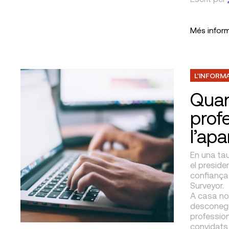
Més infor
L'INFORM
Quant
prof
l’apa
En una tau
el preside
confiança 
Surveyor.
A casa nos
desconegu
professio
convidats