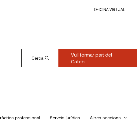
OFICINA VIRTUAL
Vull formar part del
Cerca
Cateb
ràctica professional
Serveis jurídics
Altres seccions
Sin categorizar