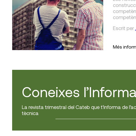
construcc
competènc
competènc
Escrit
per
Més infor
Coneixes l’Informa
La revista trimestral del Cateb que t’informa de l’ac
tècnica