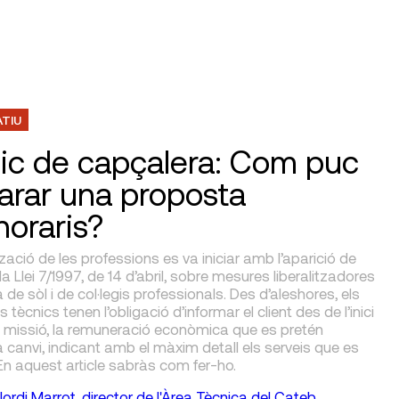
ATIU
ic de capçalera: Com puc
arar una proposta
noraris?
ització de les professions es va iniciar amb l’aparició de
la Llei 7/1997, de 14 d’abril, sobre mesures liberalitzadores
 de sòl i de col·legis professionals. Des d’aleshores, els
 tècnics tenen l’obligació d’informar el client des de l’inici
a missió, la remuneració econòmica que es pretén
 canvi, indicant amb el màxim detall els serveis que es
En aquest article sabràs com fer-ho.
Jordi Marrot, director de l'Àrea Tècnica del Cateb