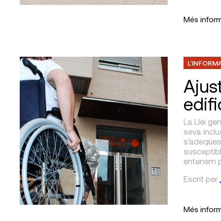
Més infor
L'INFORM
Ajus
edifi
La Llei ge
seva inclus
s’adeqüess
susceptibl
entenem p
Escrit
per
Més infor