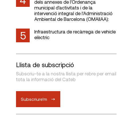
dels annexes de l'Ordenança
municipal d'activitats i de la
intervenció integral de l'Administració
Ambiental de Barcelona (OMAIIAA):
Infraestructura de recàrrega de vehicle
5
elèctric
Llista de subscripció
Subscriu-te a la nostra llista per rebre per email
tota la informació del Cateb
Subscriure'm