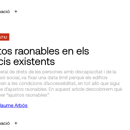
mació
ATIU
tos raonables en els
cis existents
neral de drets de les persones amb discapacitat i de la
ió social, va fixar una data límit perquè els edificis
in a les condicions d’accessibilitat, en tot allò que sigui
e d’ajustos raonables. En aquest article descobrirem què
er “ajustos raonables”.
Jaume Arbós
mació