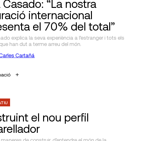
 Casado: “La nostra
uració internacional
esenta el 70% del total”
o explica la seva experiència a l’estranger i tots els
que han dut a terme arreu del món.
Carles Cartañá
mació
ATIU
ruint el nou perfil
arellador
maneres de construir, d’entendre el món de la