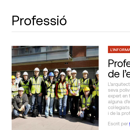
Professió
L'INFORM
Profe
de l’
L’arquitect
seva poliv
expert en 
alguna d’e
col·legiat
i de la pro
Escrit
per