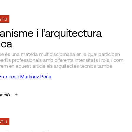
ATIU
anisme i l’arquitectura
ica
e és una matèria multidisciplinària en la qual participen
perfils professionals amb diferents intensitats i rols, i com
em en aquest article els arquitectes tècnics també.
Francesc Martínez Peña
mació
ATIU