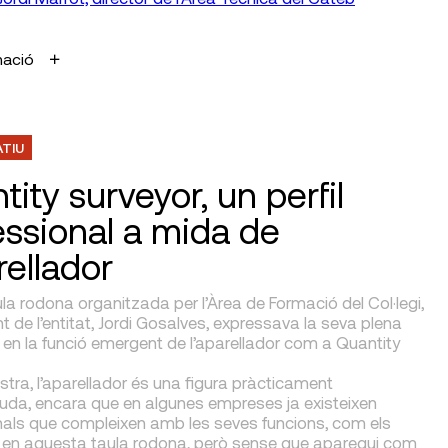
mació
ATIU
ity surveyor, un perfil
essional a mida de
rellador
la rodona organitzada per l’Àrea de Formació del Col·legi,
nt de l’entitat, Jordi Gosalves, expressava la seva plena
en la funció emergent de l’aparellador com a Quantity
tra, l’aparellador és una figura pràcticament
da, encara que en algunes empreses ja existeixen
nals que compleixen amb les seves funcions, com els
 en aquesta taula rodona, però sense que aparegui com