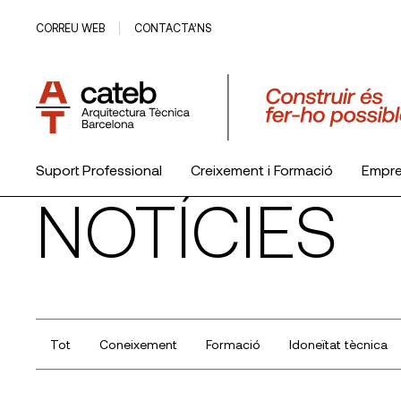
CORREU WEB
CONTACTA’NS
Suport Professional
Creixement i Formació
Empr
NOTÍCIES
El Col·legi
Tot
Coneixement
Formació
Idoneïtat tècnica