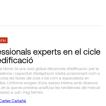
ATIU
ssionals experts en el cicle
edificació
e tècnic té una visió global del procés d’edificació i per la
alència i capacitat d’adaptació s’està posicionant com a
totes les fases del cicle o bé com a especialista en
lles. L’informe sorgeix d’una sessió interna amb diversos
s, en la que es pretenia analitzar les tendències del mercat
fessió a curt i mig termini.
Carles Cartañá