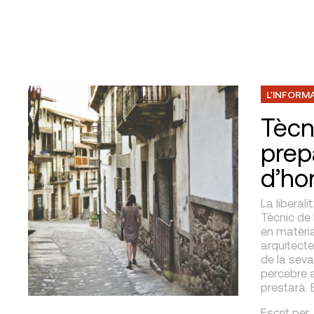
L'INFORM
Tècn
prep
d’ho
La liberal
Tècnic de 
en matèria
arquitectes
de la sev
percebre a
prestarà. 
Escrit
per