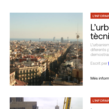
L'INFORM
L’urb
tècn
L’urbanism
diferents 
demostrar
Escrit
per
Més infor
L'INFORM