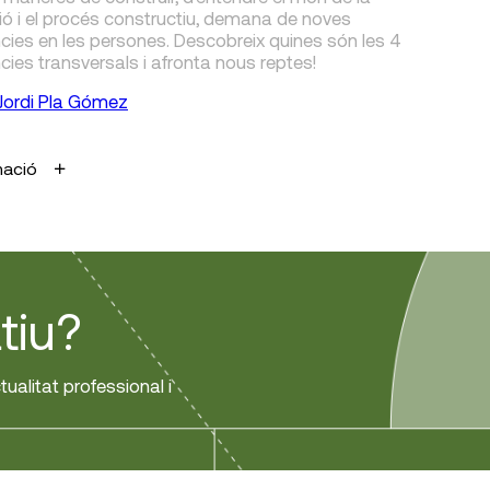
ió i el procés constructiu, demana de noves
ies en les persones. Descobreix quines són les 4
ies transversals i afronta nous reptes!
Jordi Pla Gómez
mació
tiu?
tualitat professional i