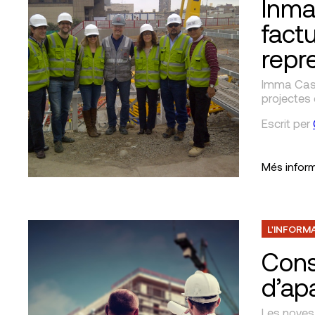
Inma
fact
repr
Imma Casad
projectes 
Escrit
per
Més infor
L'INFORM
Const
d’ap
Les noves 