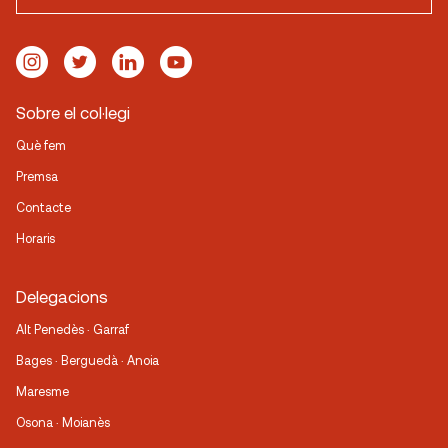
Sobre el col·legi
Què fem
Premsa
Contacte
Horaris
Delegacions
Alt Penedès · Garraf
Bages · Berguedà · Anoia
Maresme
Osona · Moianès