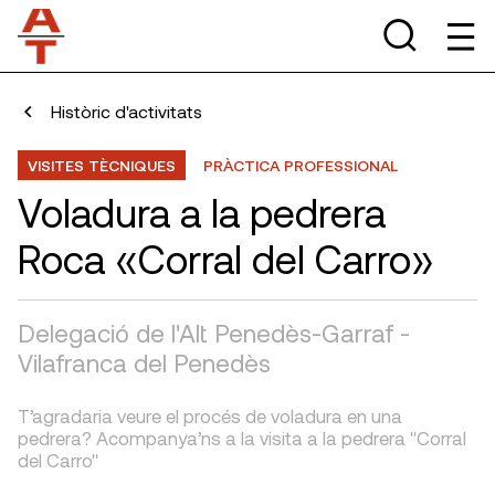
Històric d'activitats
VISITES TÈCNIQUES
PRÀCTICA PROFESSIONAL
Voladura a la pedrera
Roca «Corral del Carro»
Delegació de l'Alt Penedès-Garraf -
Vilafranca del Penedès
T’agradaria veure el procés de voladura en una
pedrera? Acompanya’ns a la visita a la pedrera "Corral
del Carro"