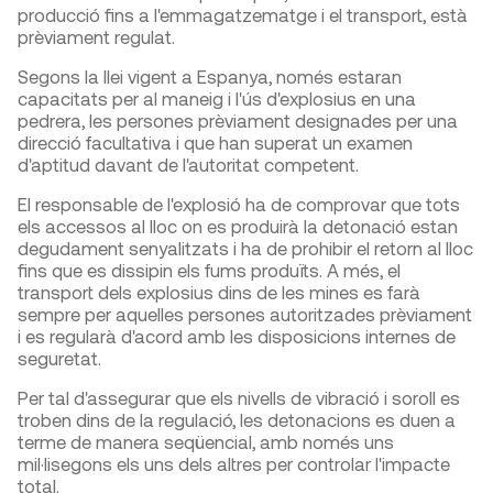
producció fins a l'emmagatzematge i el transport, està
prèviament regulat.
Segons la llei vigent a Espanya, només estaran
capacitats per al maneig i l'ús d'explosius en una
pedrera, les persones prèviament designades per una
direcció facultativa i que han superat un examen
d'aptitud davant de l'autoritat competent.
El responsable de l'explosió ha de comprovar que tots
els accessos al lloc on es produirà la detonació estan
degudament senyalitzats i ha de prohibir el retorn al lloc
fins que es dissipin els fums produïts. A més, el
transport dels explosius dins de les mines es farà
sempre per aquelles persones autoritzades prèviament
i es regularà d'acord amb les disposicions internes de
seguretat.
Per tal d'assegurar que els nivells de vibració i soroll es
troben dins de la regulació, les detonacions es duen a
terme de manera seqüencial, amb només uns
mil·lisegons els uns dels altres per controlar l'impacte
total.