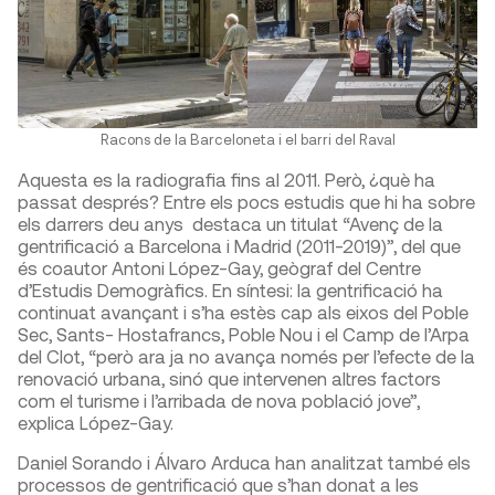
Racons de la Barceloneta i el barri del Raval
Aquesta es la radiografia fins al 2011. Però, ¿què ha
passat després? Entre els pocs estudis que hi ha sobre
els darrers deu anys destaca un titulat “Avenç de la
gentrificació a Barcelona i Madrid (2011-2019)”, del que
és coautor Antoni López-Gay, geògraf del Centre
d’Estudis Demogràfics. En síntesi: la gentrificació ha
continuat avançant i s’ha estès cap als eixos del Poble
Sec, Sants- Hostafrancs, Poble Nou i el Camp de l’Arpa
del Clot, “però ara ja no avança només per l’efecte de la
renovació urbana, sinó que intervenen altres factors
com el turisme i l’arribada de nova població jove”,
explica López-Gay.
Daniel Sorando i Álvaro Arduca han analitzat també els
processos de gentrificació que s’han donat a les