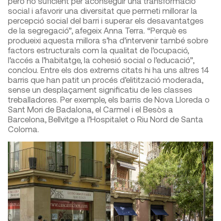
però no suficient per aconseguir una transformació
social i afavorir una diversitat que permeti millorar la
percepció social del barri i superar els desavantatges
de la segregació”, afegeix Anna Terra. “Perquè es
produeixi aquesta millora s’ha d’intervenir també sobre
factors estructurals com la qualitat de l’ocupació,
l’accés a l’habitatge, la cohesió social o l’educació”,
conclou. Entre els dos extrems citats hi ha uns altres 14
barris que han patit un procés d’elitització moderada,
sense un desplaçament significatiu de les classes
treballadores. Per exemple, els barris de Nova Lloreda o
Sant Mori de Badalona, el Carmel i el Besòs a
Barcelona, Bellvitge a l’Hospitalet o Riu Nord de Santa
Coloma.