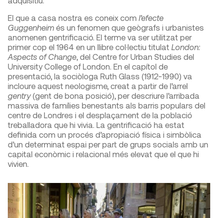
adquisitiu.
El que a casa nostra es coneix com
l’efecte
Guggenheim
és un fenomen que geògrafs i urbanistes
anomenen gentrificació. El terme va ser utilitzat per
primer cop el 1964 en un llibre col·lectiu titulat
London:
Aspects of Change
, del Centre for Urban Studies del
University College of London. En el capítol de
presentació, la sociòloga Ruth Glass (1912-1990) va
incloure aquest neologisme, creat a partir de l’arrel
gentry
(gent de bona posició), per descriure l’arribada
massiva de famílies benestants als barris populars del
centre de Londres i el desplaçament de la població
treballadora que hi vivia. La gentrificació ha estat
definida com un procés d’apropiació física i simbòlica
d’un determinat espai per part de grups socials amb un
capital econòmic i relacional més elevat que el que hi
vivien.