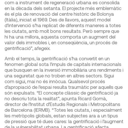
com a instrument de regeneració urbana es consolida
en la dècada dels setanta. El projecte més emblemàtic
és el pla de renovació del centre històric de Bolonya
(Itàlia), iniciat el 1969. Des de llavors, aquest model
d’intervenció s’ha replicat de diferents maneres a totes
les ciutats, amb molt bons resultats. Però sempre que
hi ha una millora, aquesta comporta un augment del
valor dels immobles i, en conseqüència, un procés de
gentrificació”, afegeix.
Amb el temps, la gentrificació s’ha convertit en un
fenomen global sota l’impuls de capitals internacionals
que busquen en la inversió immobiliària uns rendiments i
una seguretat que no troben en altres sectors. Sigui
com sigui, mai no és innòcua. Qualsevol procés
d’apropiació de l’espai resulta traumàtic per aquells que
són expulsats. “El concepte clàssic de gentrificació ja
no descriu tota la realitat”, apunta Ricard Gomà,
director de l’Institut d’Estudis Regionals i Metropolitans
de Barcelona (IERMB). “Totes les ciutats, i especialment
les metròpolis globals, estan subjectes ara a un tipus
de pressió que té dues cares: la gentrificació i l’augment
de la vulnerabilitat urbana. La gentrificació afecta