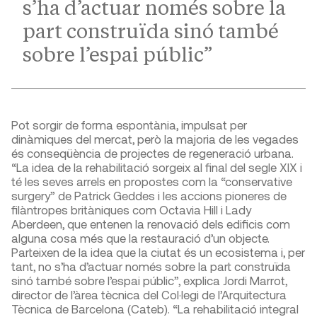
s’ha d’actuar només sobre la
part construïda sinó també
sobre l’espai públic”
Pot sorgir de forma espontània, impulsat per
dinàmiques del mercat, però la majoria de les vegades
és conseqüència de projectes de regeneració urbana.
“La idea de la rehabilitació sorgeix al final del segle XIX i
té les seves arrels en propostes com la “conservative
surgery” de Patrick Geddes i les accions pioneres de
filàntropes britàniques com Octavia Hill i Lady
Aberdeen, que entenen la renovació dels edificis com
alguna cosa més que la restauració d’un objecte.
Parteixen de la idea que la ciutat és un ecosistema i, per
tant, no s’ha d’actuar només sobre la part construïda
sinó també sobre l’espai públic”, explica Jordi Marrot,
director de l’àrea tècnica del Col·legi de l’Arquitectura
Tècnica de Barcelona (Cateb). “La rehabilitació integral