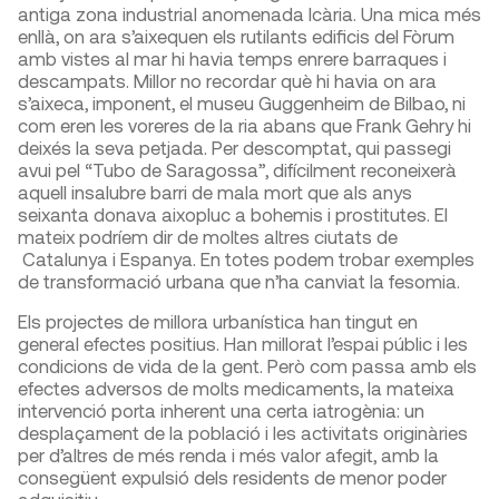
antiga zona industrial anomenada Icària. Una mica més
enllà, on ara s’aixequen els rutilants edificis del Fòrum
amb vistes al mar hi havia temps enrere barraques i
descampats. Millor no recordar què hi havia on ara
s’aixeca, imponent, el museu Guggenheim de Bilbao, ni
com eren les voreres de la ria abans que Frank Gehry hi
deixés la seva petjada. Per descomptat, qui passegi
avui pel “Tubo de Saragossa”, difícilment reconeixerà
aquell insalubre barri de mala mort que als anys
seixanta donava aixopluc a bohemis i prostitutes. El
mateix podríem dir de moltes altres ciutats de
Catalunya i Espanya. En totes podem trobar exemples
de transformació urbana que n’ha canviat la fesomia.
Els projectes de millora urbanística han tingut en
general efectes positius. Han millorat l’espai públic i les
condicions de vida de la gent. Però com passa amb els
efectes adversos de molts medicaments, la mateixa
intervenció porta inherent una certa iatrogènia: un
desplaçament de la població i les activitats originàries
per d’altres de més renda i més valor afegit, amb la
consegüent expulsió dels residents de menor poder