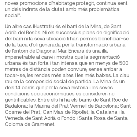
noves promocions d’habitatge protegit, continua sent
un dels indrets de la ciutat amb més problemàtica
social”.
Un altre cas il·lustratiu és el barri de la Mina, de Sant
Adrià del Besòs. Ni els successius plans de dignificació
del barri ni la seva ubicació li han permès beneficiar-se
de la taca d’oli generada per la transformació urbana
de l’entorn de Diagonal Mar. Encara és una illa
impenetrable al canvi i mostra que la segmentació
urbana és tan forta i tan intensa que en menys de 500
metres de distància poden conviure, sense arribar a
tocar-se, les rendes més altes i les més baixes. La clau
rau en la composició social de partida. La Mina és un
dels 14 barris que per la seva història i les seves
condicions socioeconòmiques es consideren no
gentrificables. Entre ells hi ha els barris de Sant Roc de
Badalona; la Marina del Prat Vermell de Barcelona; Sant
Cosme del Prat; Can Mas de Ripollet; la Catalana i la
Verneda de Sant Adrià o Fondo i Santa Rosa de Santa
Coloma de Gramenet.