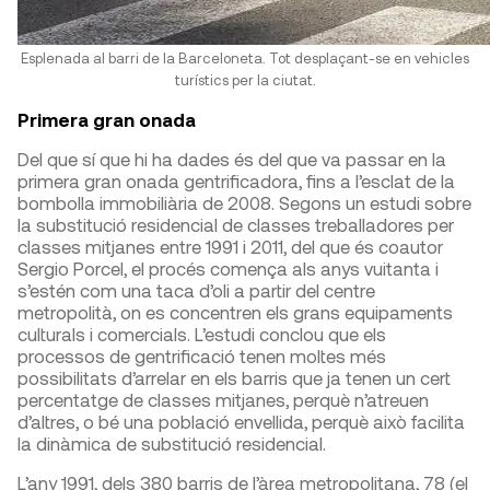
Esplenada al barri de la Barceloneta. Tot desplaçant-se en vehicles
turístics per la ciutat.
Primera gran onada
Del que sí que hi ha dades és del que va passar en la
primera gran onada gentrificadora, fins a l’esclat de la
bombolla immobiliària de 2008. Segons un estudi sobre
la substitució residencial de classes treballadores per
classes mitjanes entre 1991 i 2011, del que és coautor
Sergio Porcel, el procés comença als anys vuitanta i
s’estén com una taca d’oli a partir del centre
metropolità, on es concentren els grans equipaments
culturals i comercials. L’estudi conclou que els
processos de gentrificació tenen moltes més
possibilitats d’arrelar en els barris que ja tenen un cert
percentatge de classes mitjanes, perquè n’atreuen
d’altres, o bé una població envellida, perquè això facilita
la dinàmica de substitució residencial.
L’any 1991, dels 380 barris de l’àrea metropolitana, 78 (el