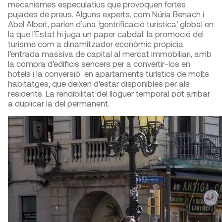
mecanismes especulatius que provoquen fortes
pujades de preus. Alguns experts, com Núria Benach i
Abel Albert, parlen d’una ‘gentrificació turística’ global en
la que l’Estat hi juga un paper cabdal: la promoció del
turisme com a dinamitzador econòmic propicia
l’entrada massiva de capital al mercat immobiliari, amb
la compra d’edificis sencers per a convertir-los en
hotels i la conversió en apartaments turístics de molts
habitatges, que deixen d’estar disponibles per als
residents. La rendibilitat del lloguer temporal pot arribar
a duplicar la del permanent.