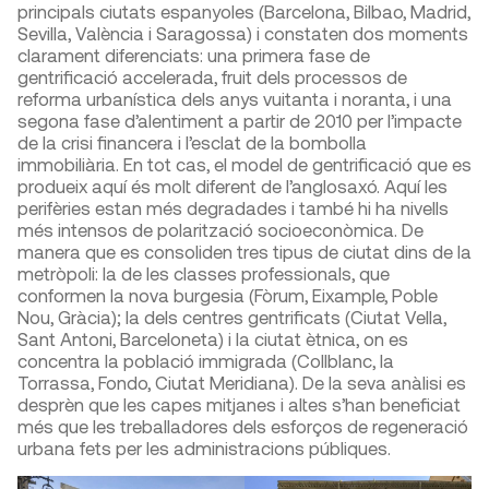
principals ciutats espanyoles (Barcelona, Bilbao, Madrid,
Sevilla, València i Saragossa) i constaten dos moments
clarament diferenciats: una primera fase de
gentrificació accelerada, fruit dels processos de
reforma urbanística dels anys vuitanta i noranta, i una
segona fase d’alentiment a partir de 2010 per l’impacte
de la crisi financera i l’esclat de la bombolla
immobiliària. En tot cas, el model de gentrificació que es
produeix aquí és molt diferent de l’anglosaxó. Aquí les
perifèries estan més degradades i també hi ha nivells
més intensos de polarització socioeconòmica. De
manera que es consoliden tres tipus de ciutat dins de la
metròpoli: la de les classes professionals, que
conformen la nova burgesia (Fòrum, Eixample, Poble
Nou, Gràcia); la dels centres gentrificats (Ciutat Vella,
Sant Antoni, Barceloneta) i la ciutat ètnica, on es
concentra la població immigrada (Collblanc, la
Torrassa, Fondo, Ciutat Meridiana). De la seva anàlisi es
desprèn que les capes mitjanes i altes s’han beneficiat
més que les treballadores dels esforços de regeneració
urbana fets per les administracions públiques.