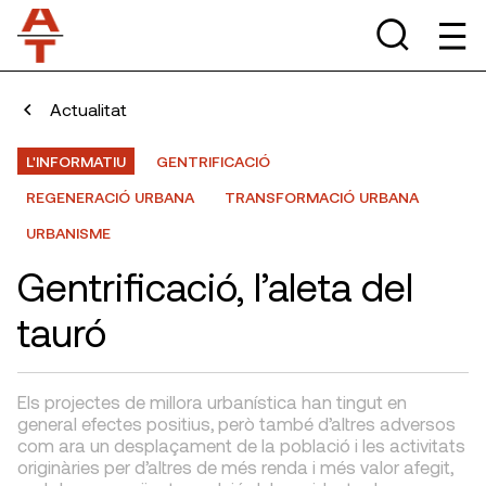
Actualitat
L'INFORMATIU
GENTRIFICACIÓ
REGENERACIÓ URBANA
TRANSFORMACIÓ URBANA
URBANISME
Gentrificació, l’aleta del
tauró
Els projectes de millora urbanística han tingut en
general efectes positius, però també d’altres adversos
com ara un desplaçament de la població i les activitats
originàries per d’altres de més renda i més valor afegit,