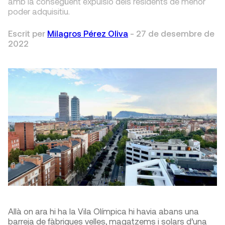
amb la consegüent expulsió dels residents de menor
poder adquisitiu.
Escrit per
Milagros Pérez Oliva
-
27 de desembre de
2022
Allà on ara hi ha la Vila Olímpica hi havia abans una
barreja de fàbriques velles, magatzems i solars d’una