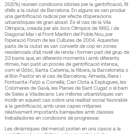
20,5%) reunien condicions idònies per la gentrificació, 18
d’ells a la ciutat de Barcelona. En alguns es van produir
una gentrificació radical per efecte d’operacions
urbanístiques de gran abast. És el cas de la Vila
Olímpica, creada per als Jocs Olímpics de 1992, i de
Diagonal Mar i el Front Marítim del Poble Nou, per
l’operació Fòrum de les Cultures de 2004. Aquestes
parts de la ciutat es van convertir de cop en zones
residencials d’alt nivell de renda i formen part del grup de
23 barris que, en diferents moments i amb diferents
ritmes, han patit un procés de gentrificació intensa,
com el Gòtic, Santa Caterina, la Ribera, la Barceloneta o
el Bon Pastor en el cas de Barcelona; Almeda, Riera i
Fontsanta-Fatjò a Cornellà; Can Clota a Esplugues, les
Colomeres de Gavà, les Planes de Sant Cugat o el barri
de Sales a Viladecans. Les millores urbanístiques van
incidir en aquest cas sobre una realitat social favorable
a la gentrificació, amb unes capes mitjanes
relativament importants barrejades amb classes
treballadores en condicions de progressar.
Les dinàmiques del mercat porten en uns casos a la