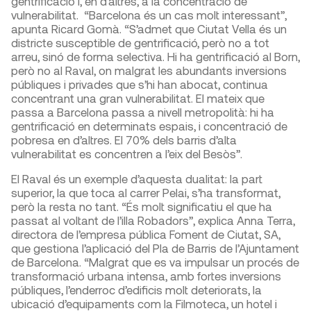
gentrificació i, en d’altres, a la concentració de
vulnerabilitat. “Barcelona és un cas molt interessant”,
apunta Ricard Gomà. “S’admet que Ciutat Vella és un
districte susceptible de gentrificació, però no a tot
arreu, sinó de forma selectiva. Hi ha gentrificació al Born,
però no al Raval, on malgrat les abundants inversions
públiques i privades que s’hi han abocat, continua
concentrant una gran vulnerabilitat. El mateix que
passa a Barcelona passa a nivell metropolità: hi ha
gentrificació en determinats espais, i concentració de
pobresa en d’altres. El 70% dels barris d’alta
vulnerabilitat es concentren a l’eix del Besòs”.
El Raval és un exemple d’aquesta dualitat: la part
superior, la que toca al carrer Pelai, s’ha transformat,
però la resta no tant. “És molt significatiu el que ha
passat al voltant de l’illa Robadors”, explica Anna Terra,
directora de l’empresa pública Foment de Ciutat, SA,
que gestiona l’aplicació del Pla de Barris de l’Ajuntament
de Barcelona. “Malgrat que es va impulsar un procés de
transformació urbana intensa, amb fortes inversions
públiques, l’enderroc d’edificis molt deteriorats, la
ubicació d’equipaments com la Filmoteca, un hotel i