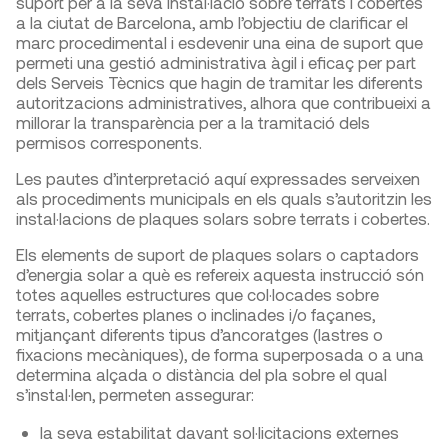
suport per a la seva instal·lació sobre terrats i cobertes
a la ciutat de Barcelona, amb l’objectiu de clarificar el
marc procedimental i esdevenir una eina de suport que
permeti una gestió administrativa àgil i eficaç per part
dels Serveis Tècnics que hagin de tramitar les diferents
autoritzacions administratives, alhora que contribueixi a
millorar la transparència per a la tramitació dels
permisos corresponents.
Les pautes d’interpretació aquí expressades serveixen
als procediments municipals en els quals s’autoritzin les
instal·lacions de plaques solars sobre terrats i cobertes.
Els elements de suport de plaques solars o captadors
d’energia solar a què es refereix aquesta instrucció són
totes aquelles estructures que col·locades sobre
terrats, cobertes planes o inclinades i/o façanes,
mitjançant diferents tipus d’ancoratges (lastres o
fixacions mecàniques), de forma superposada o a una
determina alçada o distància del pla sobre el qual
s’instal·len, permeten assegurar:
la seva estabilitat davant sol·licitacions externes