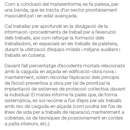
Com a conclusió del mateixinforme, es fa palesa, per
una banda, que es tracta d’un sector prioritàriament
masculinitzat i en edat avançada.
Cal treballar per aprofundir en la divulgació de la
informació i procediments de treball per a l’execució
dels treballs, així com reforçar la formació dels
treballadors, en especials en els treballs de paleteria,
durant la utilització d’equips mòbils i mitjans auxiliars i
treballs en coberta.
Davant l’alt percentatge d’accidents mortals relacionats
amb la caiguda en alçada en edificació-obra nova i
manteniment, volem recordar l’aplicació dels principis
de l’acció preventiva a obra per tal de prioritzar la
implantació de sistemes de protecció col·lectiva davant
la individual. El mateix informe fa palès que, de forma
sistemàtica, es sol recórrer a l’ús d’epis per als treballs
amb risc de caiguda en alçada (com podria ser l’ús de
línies de vida per a treballs de reparació, manteniment a
cobertes, ús de tècniques de posicionament en cordes
a patis interiors, etc.).