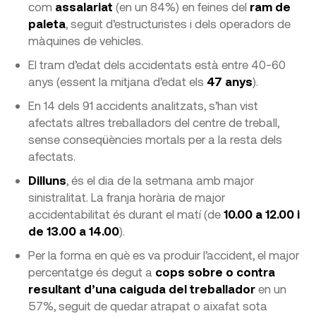
com
assalariat
(en un 84%) en feines del
ram de
paleta
, seguit d’estructuristes i dels operadors de
màquines de vehicles.
El tram d’edat dels accidentats està entre 40-60
anys (essent la mitjana d’edat els
47 anys
).
En 14 dels 91 accidents analitzats, s’han vist
afectats altres treballadors del centre de treball,
sense conseqüències mortals per a la resta dels
afectats.
Dilluns
, és el dia de la setmana amb major
sinistralitat. La franja horària de major
accidentabilitat és durant el matí (de
10.00 a 12.00 i
de 13.00 a 14.00
).
Per la forma en què es va produir l’accident, el major
percentatge és degut a
cops sobre o contra
resultant d’una caiguda del treballador
en un
57%, seguit de quedar atrapat o aixafat sota