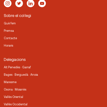
Sobre el col·legi
Què fem
Premsa
Contacte
Horaris
Delegacions
Alt Penedès · Garraf
Bages · Berguedà · Anoia
Maresme
Osona · Moianès
Vallès Oriental
Vallès Occidental