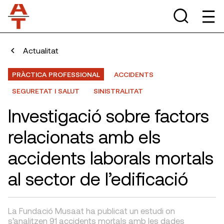
Actualitat
PRÀCTICA PROFESSIONAL
ACCIDENTS
SEGURETAT I SALUT
SINISTRALITAT
Investigació sobre factors
relacionats amb els
accidents laborals mortals
al sector de l’edificació
La Fundació Musaat ha publicat un estudi on
s’analitzen 91 accidents mortals amb les dades