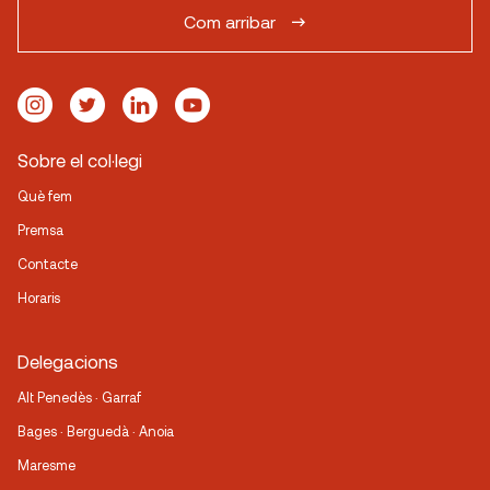
Com arribar
Sobre el col·legi
Què fem
Premsa
Contacte
Horaris
Delegacions
Alt Penedès · Garraf
Bages · Berguedà · Anoia
Maresme