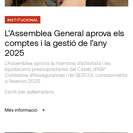
INSTITUCIONAL
L’Assemblea General aprova els
comptes i la gestió de l’any
2025
L’Assemblea aprova la memòria d’activitats i les
liquidacions pressupostàries del Cateb, d’ASP
Corredoria d’Assegurances i de GESCOL corresponents
a l’exercici 2025.
Escrit per quillemplans
Més informació