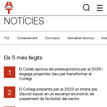
NOTÍCIES
Tot
Coneixement
Formació
Idoneïtat tècnica
Ins
Els 5 més llegits
El Cateb aprova els pressupostos per al 2025 i
1
engega projectes clau per transformar el
Col·legi
El Col·legi presenta per al 2023 un intens pla
2
d’acció basat en un escenari econòmic de
creixement de l’activitat del sector