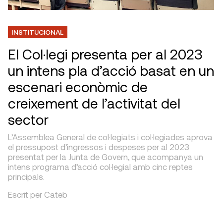
INSTITUCIONAL
El Col·legi presenta per al 2023
un intens pla d’acció basat en un
escenari econòmic de
creixement de l’activitat del
sector
L’Assemblea General de col·legiats i col·legiades aprova
el pressupost d’ingressos i despeses per al 2023
presentat per la Junta de Govern, que acompanya un
intens programa d’acció col·legial amb cinc reptes
principals.
Escrit per Cateb