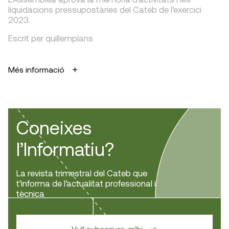
liquidacions pressupostàries del Cateb de l’exercici
2023.
Escrit per quillemplans
Més informació
Coneixes
l’Informatiu?
La revista trimestral del Cateb que
t’informa de l’actualitat professional i
tècnica
Vull subscriure-m'hi