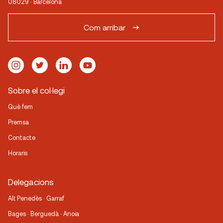
08029 · Barcelona
Com arribar
Sobre el col·legi
Què fem
Premsa
Contacte
Horaris
Delegacions
Alt Penedès · Garraf
Bages · Berguedà · Anoia