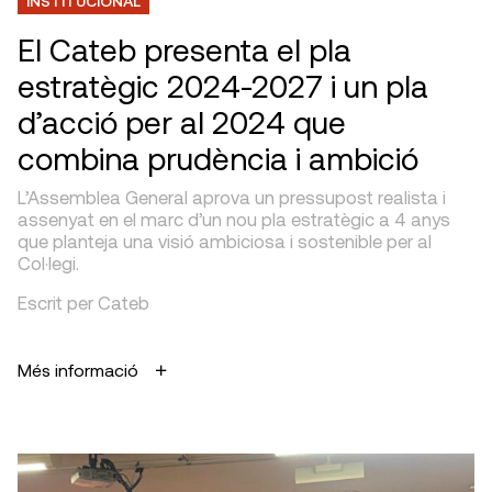
INSTITUCIONAL
El Cateb presenta el pla
estratègic 2024-2027 i un pla
d’acció per al 2024 que
combina prudència i ambició
L’Assemblea General aprova un pressupost realista i
assenyat en el marc d’un nou pla estratègic a 4 anys
que planteja una visió ambiciosa i sostenible per al
Col·legi.
Escrit per Cateb
Més informació