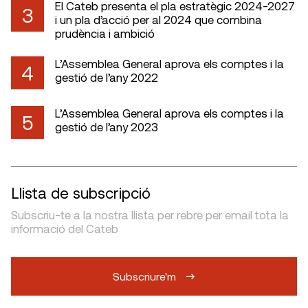
El Cateb presenta el pla estratègic 2024-2027
3
i un pla d’acció per al 2024 que combina
prudència i ambició
L’Assemblea General aprova els comptes i la
4
gestió de l’any 2022
L’Assemblea General aprova els comptes i la
5
gestió de l’any 2023
Llista de subscripció
Subscriu-te a la nostra llista per rebre per email tota la
informació del Cateb
Subscriure'm