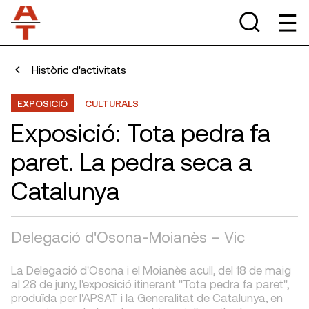
Històric d'activitats
EXPOSICIÓ
CULTURALS
Exposició: Tota pedra fa
paret. La pedra seca a
Catalunya
Delegació d'Osona-Moianès – Vic
La Delegació d'Osona i el Moianès acull, del 18 de maig
al 28 de juny, l'exposició itinerant "Tota pedra fa paret",
produïda per l'APSAT i la Generalitat de Catalunya, en