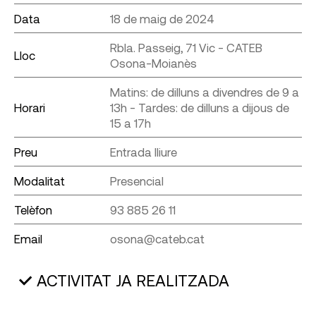
Data
18 de maig de 2024
Rbla. Passeig, 71 Vic - CATEB
Lloc
Osona-Moianès
Matins: de dilluns a divendres de 9 a
Horari
13h - Tardes: de dilluns a dijous de
15 a 17h
Preu
Entrada lliure
Modalitat
Presencial
Telèfon
93 885 26 11
Email
osona@cateb.cat
ACTIVITAT JA REALITZADA