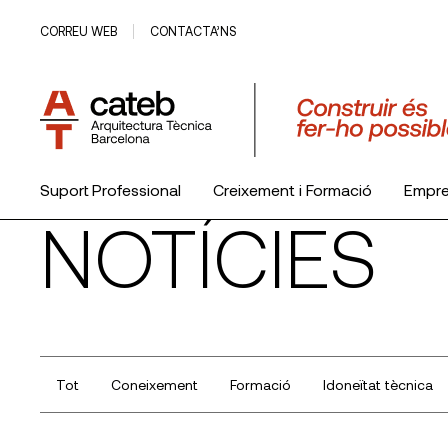
CORREU WEB
CONTACTA’NS
Suport Professional
Creixement i Formació
Empr
NOTÍCIES
El Col·legi
Tot
Coneixement
Formació
Idoneïtat tècnica