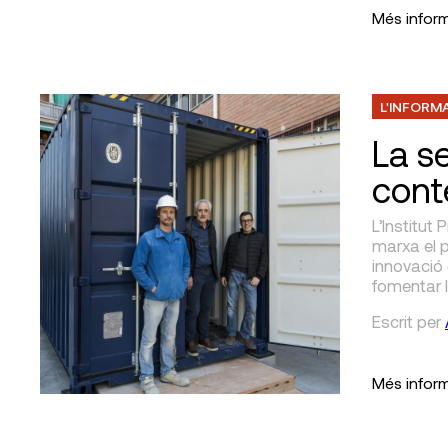
Més infor
L'INFORM
La s
cont
L’Institut
marxa el p
innovació 
fomentar 
Escrit
per
Més infor