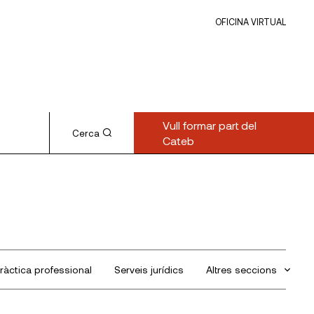
OFICINA VIRTUAL
Vull formar part del
Cerca
Cateb
ràctica professional
Serveis jurídics
Altres seccions
Sin categorizar