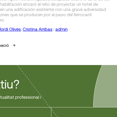
habilitación encaró el reto de proyectar un hotel de
en una edificación existente con una grave adversidad:
iones que se producen por el paso del ferrocarril
eo.
Jordi Olivés
,
Cristina Arribas
i
admin
mació
tiu?
tualitat professional i