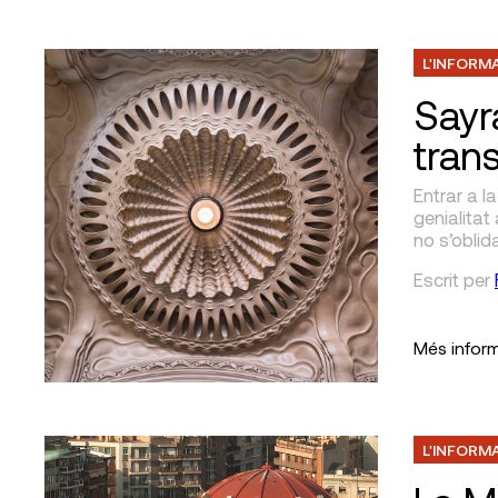
L'INFORM
Sayra
tran
Entrar a l
genialitat 
no s’oblid
Escrit
per
Més infor
L'INFORM