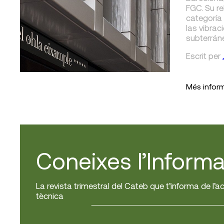
FGC. Su re
categoría 
las vibrac
subterrán
Escrit
per
Més infor
Coneixes l’Informa
La revista trimestral del Cateb que t’informa de l’ac
tècnica