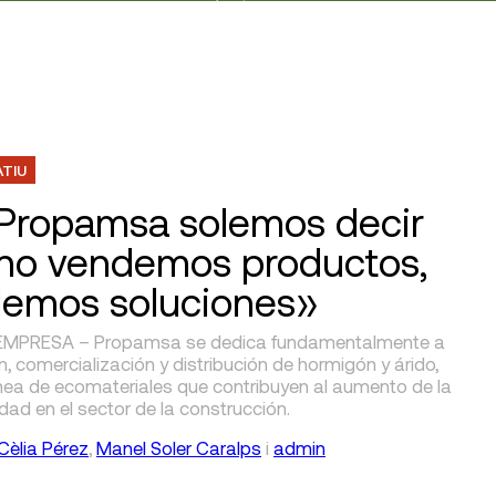
ATIU
Propamsa solemos decir
no vendemos productos,
emos soluciones»
EMPRESA – Propamsa se dedica fundamentalmente a
n, comercialización y distribución de hormigón y árido,
ínea de ecomateriales que contribuyen al aumento de la
idad en el sector de la construcción.
Cèlia Pérez
,
Manel Soler Caralps
i
admin