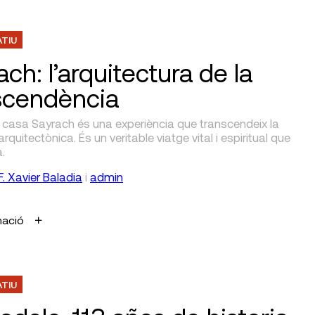
ATIU
ch: l’arquitectura de la
scendència
a casa Sayrach és una experiència que transcendeix la
arquitectònica. És un veritable viatge vital i espiritual que
a.
F. Xavier Baladia
i
admin
mació
ATIU