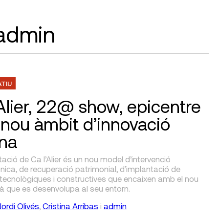
 admin
ATIU
’Alier, 22@ show, epicentre
 nou àmbit d’innovació
na
itació de Ca l’Alier és un nou model d’intervenció
nica, de recuperació patrimonial, d’implantació de
 tecnològiques i constructives que encaixen amb el nou
à que es desenvolupa al seu entorn.
Jordi Olivés
,
Cristina Arribas
i
admin