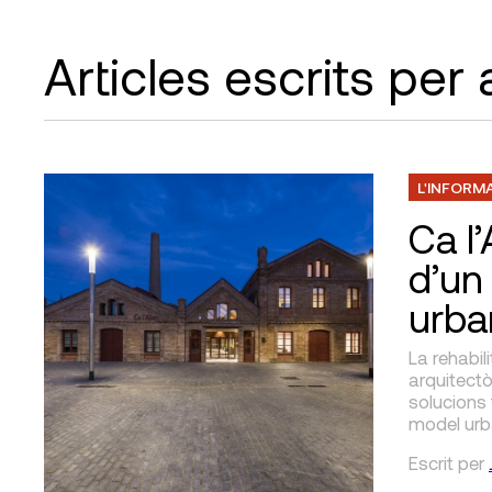
Articles escrits per
L'INFORM
Ca l
d’un
urba
La rehabil
arquitectò
solucions
model urb
Escrit
per