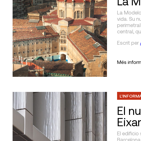
La M
La Modelo
vida. Su n
perimetral
central, q
Escrit
per
Més infor
L'INFORM
El n
Eixa
El edifici
Barcelona,