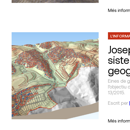
Més infor
L'INFORM
Josep
sist
geog
Eines de g
l’objectiu
13/2015.
Escrit
per
Més infor