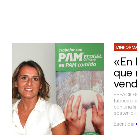
L'INFORM
«En 
que 
vend
ESPACIO 
fabricació
con una l
sostenibil
Escrit
per