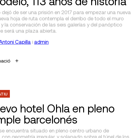
odelo, 113 años de historia
 dejó de ser una prisión en 2017 para empezar una nueva
ueva hoja de ruta contempla el derribo de todo el muro
 y la conservación de las seis galerías y del panóptico
ue será una plaza abierta.
Antoni Capilla
i
admin
mació
ATIU
uevo hotel Ohla en pleno
mple barcelonés
o se encuentra situado en pleno centro urbano de
 con geometría irregular, y solapado sobre el túnel de los