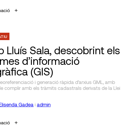
mació
ATIU
 Lluís Sala, descobrint els
emes d’informació
ràfica (GIS)
eoreferenciació i generació ràpida d’arxius GML, amb
 de complir amb els tràmits cadastrals derivats de la Llei
Elisenda Gadea
i
admin
mació