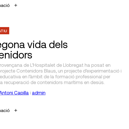
mació
ATIU
egona vida dels
enidors
 Provençana de L’Hospitalet de Llobregat ha posat en
rojecte Contenidors Blaus, un projecte d’experimentació i
educativa en l’àmbit de la formació professional per
la recuperació de contenidors marítims en desús.
Antoni Capilla
i
admin
mació