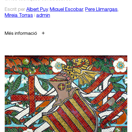
Escrit
per
Albert Puy
,
Miquel Escobar
,
Pere Llimargas
,
Mireia Torras
i
admin
Més informació