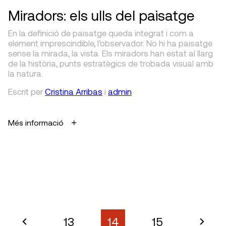
Miradors: els ulls del paisatge
En la definició de paisatge queda integrat i com a
element imprescindible, l’observador. No hi ha paisatge
sense la mirada, la vista. Els miradors han estat al llarg
de la història, punts estratègics de trobada visual amb
la natura.
Escrit
per
Cristina Arribas
i
admin
Més informació
13
14
15