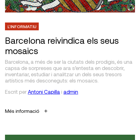
L'INFORMATIU
Barcelona reivindica els seus
mosaics
Barcelona, a més de ser la ciutats dels prodigis, és una
capsa de sorpreses que ara s’entesta en descobrir,
inventariar, estudiar i analitzar un dels seus tresors
artístics més desconeguts: els mosaics.
Escrit
per
Antoni Capilla
i
admin
Més informació