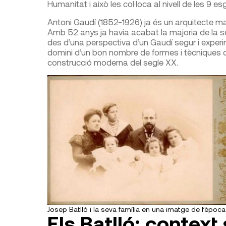
Humanitat i això les col·loca al nivell de les 9 e
Antoni Gaudí (1852-1926) ja és un arquitecte ma
Amb 52 anys ja havia acabat la majoria de la se
des d’una perspectiva d’un Gaudí segur i experi
domini d’un bon nombre de formes i tècni­ques 
construcció moderna del segle XX.
Josep Batlló i la seva família en una imatge de l’època
Els Batlló: context