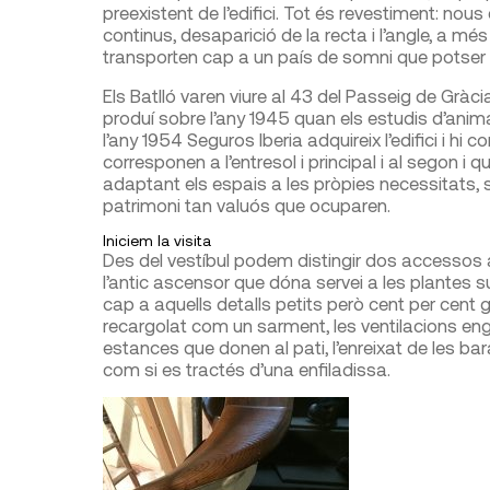
preexistent de l’edifici. Tot és revestiment: no
continus, desapa­rició de la recta i l’angle, a més d
transporten cap a un país de somni que potser
Els Batlló varen viure al 43 del Passeig de Gràcia
produí sobre l’any 1945 quan els estudis d’anim
l’any 1954 Seguros Iberia adquireix l’edifici i hi 
corresponen a l’entresol i principal i al segon i q
adaptant els espais a les pròpies necessitats, 
patrimoni tan valuós que ocuparen.
Iniciem la visita
Des del vestíbul podem distin­gir dos accessos a l
l’antic ascen­sor que dóna servei a les plantes su
cap a aquells detalls petits però cent per cent g
recargolat com un sarment, les ventilacions engi
estances que donen al pati, l’enreixat de les 
com si es tractés d’una enfiladissa.