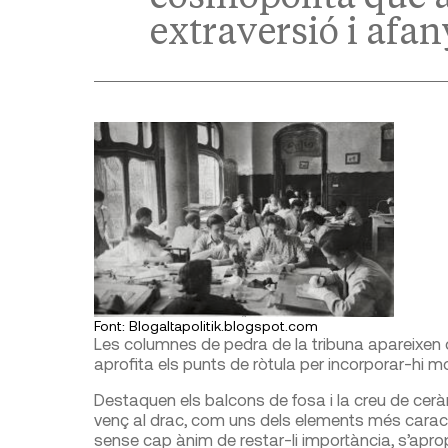
extraversió i afa
Font: Blogaltapolitik.blogspot.com
Les columnes de pedra de la tri­buna apareixen
aprofita els punts de ròtula per incorporar-hi m
Destaquen els balcons de fosa i la creu de cerà
venç al drac, com uns dels elements més caracterí
sense cap ànim de restar-li importància, s’aprop