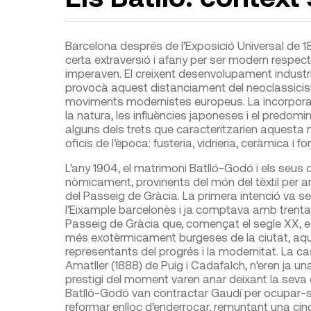
Barcelona després de l’Exposi­ció Universal de 
certa extraversió i afany per ser modern respecte
imperaven. El creixent desenvolu­pament industri
provocà aquest distanciament del neoclassicis
moviments modernistes europeus. La incorporac
la natura, les influències japoneses i el predomini 
alguns dels trets que caracteritza­rien aquesta
oficis de l’època: fusteria, vidrieria, ceràmica i for
L’any 1904, el matrimoni Batlló-Godó i els seus c
nòmicament, provinents del món del tèxtil per
del Passeig de Gràcia. La prime­ra intenció va se
l’Eixample barcelonès i ja comptava amb trenta an
Passeig de Gràcia que, començat el segle XX, 
més exo­tèrmicament burgeses de la ciutat, aqu
representants del progrés i la modernitat. La c
Amatller (1888) de Puig i Cadafalch, n’eren ja u
prestigi del moment varen anar deixant la seva
Batlló-Godó van contractar Gaudí per ocupar-se’
reformar enlloc d’enderrocar, remuntant una cinqu