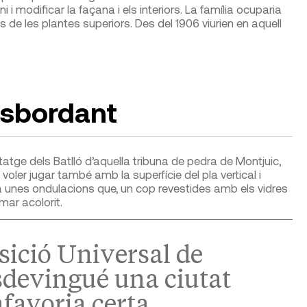
i modificar la façana i els interiors. La família ocuparia
es de les plantes superi­ors. Des del 1906 viurien en aquell
esbordant
itatge dels Batlló d’aquella tribuna de pedra de Mont­juic,
voler jugar també amb la superfície del pla vertical i
 unes ondulacions que, un cop revestides amb els vidres
mar acolorit.
sició Universal de
sdevingué una ciutat
favoria certa