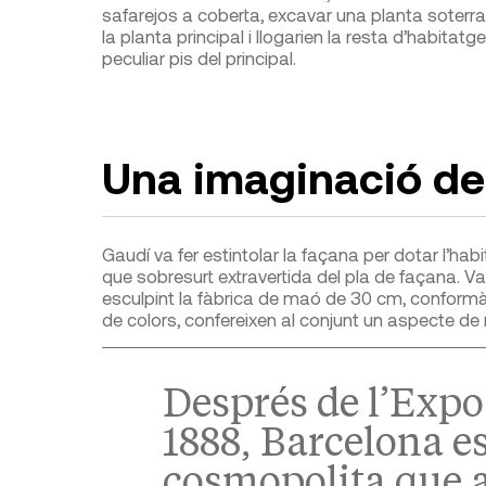
safarejos a coberta, excavar una planta soterrani 
la planta principal i llogarien la resta d’habitatg
peculiar pis del principal.
Una imaginació d
Gaudí va fer estintolar la faça­na per dotar l’hab
que sobresurt extravertida del pla de façana. Va 
esculpint la fàbrica de maó de 30 cm, conformà
de colors, confereixen al con­junt un aspecte de 
Després de l’Expo
1888, Barcelona e
cosmopolita que a