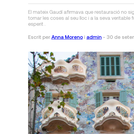
El mateix Gaudí afirmava que restauració no sig
tornar les coses al seu lloc i a la seva veritable
esperit .
Escrit per
Anna Moreno
i
admin
-
30 de sete