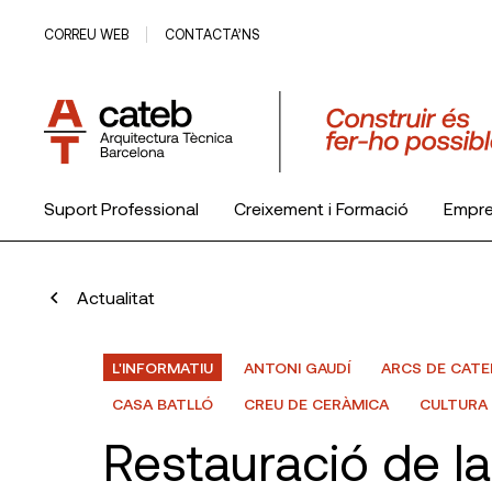
CORREU WEB
CONTACTA’NS
Suport Professional
Creixement i Formació
Empr
El Col·legi
Actualitat
L'INFORMATIU
ANTONI GAUDÍ
ARCS DE CATE
CASA BATLLÓ
CREU DE CERÀMICA
CULTURA
Restauració de la