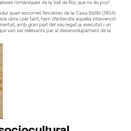
sglésies romàniques de la Vall de Boí, que no és poc!
dur quan escomet l’encàrrec de la Casa Batlló (1904).
va obra i per tant, hem d’entendre aquella intervenció
mentat, amb gran part del seu legat ja executat i un
que van ser rellevants per al desenvolupament de la
 sociocultural