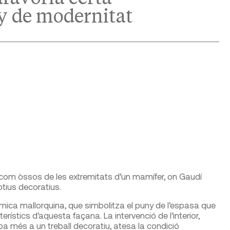
ny de modernitat
 com òssos de les extremitats d’un mamífer, on Gaudí
otius decoratius.
mica mallorquina, que simbolitza el puny de l’espasa que
stics d’aquesta faça­na. La intervenció de l’interior,
a més a un treball decora­tiu, atesa la condició