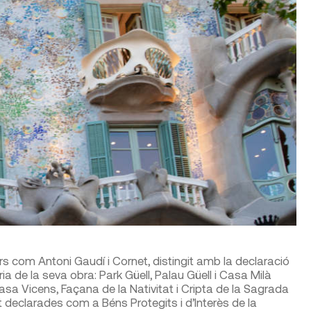
s com Antoni Gaudí i Cornet, distin­git amb la declaració
a de la seva obra: Park Güell, Palau Güell i Casa Milà
 Casa Vicens, Façana de la Nativitat i Cripta de la Sagrada
t declarades com a Béns Protegits i d’Interès de la