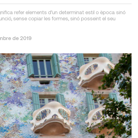
nifica refer elements d’un determinat estil o època sinó
 funció, sense copiar les formes, sinó posseint el seu
mbre de 2019