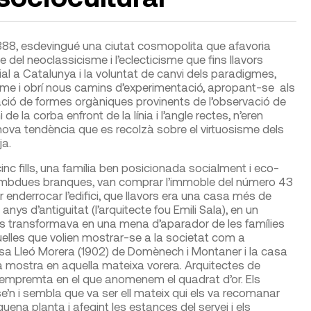
1888, esdevingué una ciutat cosmopolita que afavo­ria
 del neoclassicis­me i l’eclecticisme que fins llavors
al a Catalunya i la voluntat de canvi dels paradigmes,
me i obrí nous camins d’experimentació, apropant-se als
ió de formes orgàni­ques provinents de l’observació de
de la corba enfront de la línia i l’angle rectes, n’eren
 nova tendència que es recolzà sobre el virtuosisme dels
ja.
inc fills, una família ben posicionada socialment i eco­
 ambdues branques, van comprar l’immoble del número 43
r enderrocar l’edifi­ci, que llavors era una casa més de
ys d’antiguitat (l’arqui­tecte fou Emili Sala), en un
es transformava en una mena d’aparador de les famílies
elles que volien mostrar-se a la societat com a
asa Lleó Morera (1902) de Domènech i Montaner i la casa
na mostra en aquella mateixa vorera. Arquitectes de
 emprem­ta en el que anomenem el quadrat d’or. Els
n i sembla que va ser ell mateix qui els va recoma­nar
ena planta i afegint les estances del servei i els