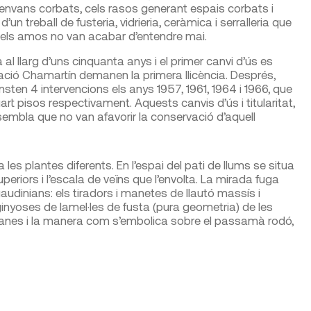
us envans corbats, cels rasos generant espais corbats i
’un treball de fusteria, vidrieria, ceràmi­ca i serralleria que
 els amos no van acabar d’entendre mai.
 al llarg d’uns cin­quanta anys i el primer canvi d’ús es
ació Chamar­tín demanen la primera llicència. Després,
consten 4 inter­vencions els anys 1957, 1961, 1964 i 1966, que
uart pisos res­pectivament. Aquests canvis d’ús i titularitat,
sembla que no van afavorir la conservació d’aquell
es plan­tes diferents. En l’espai del pati de llums se situa
periors i l’escala de veïns que l’en­volta. La mirada fuga
audinians: els tiradors i manetes de llautó massís i
nyo­ses de lamel·les de fusta (pura geo­metria) de les
baranes i la manera com s’embolica sobre el passamà rodó,