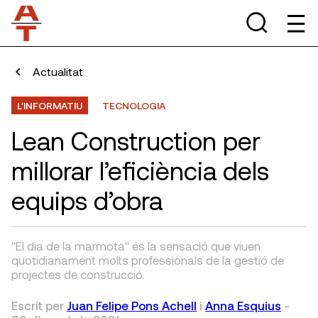
Actualitat
L'INFORMATIU
TECNOLOGIA
Lean Construction per
millorar l’eficiència dels
equips d’obra
"El dia de la marmota" és la sensació que viuen
quotidianament molts professionals de la gestió de
projectes de construcció.
Escrit per
Juan Felipe Pons Achell
i
Anna Esquius
-