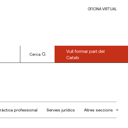
OFICINA VIRTUAL
Vull formar part del
Cerca
Cateb
ràctica professional
Serveis jurídics
Altres seccions
Sin categorizar