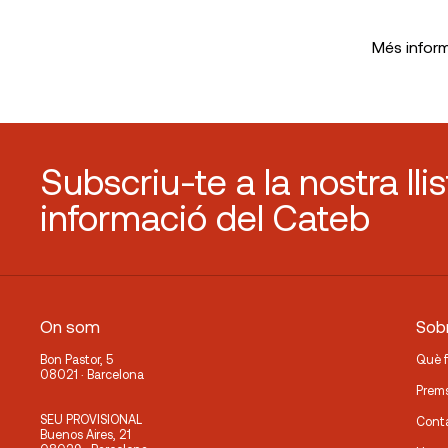
Més infor
Subscriu-te a la nostra lli
informació del Cateb
On som
Sobr
Bon Pastor, 5
Què 
08021 · Barcelona
Prem
SEU PROVISIONAL
Cont
Buenos Aires, 21