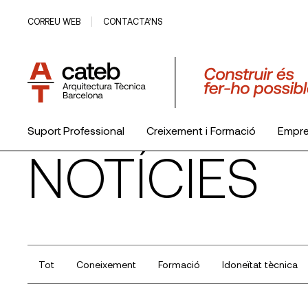
CORREU WEB
CONTACTA’NS
Suport Professional
Creixement i Formació
Empr
NOTÍCIES
El Col·legi
Tot
Coneixement
Formació
Idoneïtat tècnica