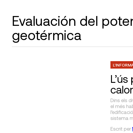
Evaluación del pote
geotérmica
L'INFORM
L’ús
calo
Dins els d
el més hab
l’edificac
sistema mo
Escrit
per