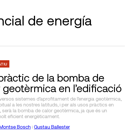
ncial de energía
ATIU
 pràctic de la bomba de
r geotèrmica en l’edificació
iversos sistemes d’aprofitament de l’energia geotèrmica,
itual a les nostres latituds, i per als usos pràctics en
ió, serà la bomba de calor geotèrmica, ja que és un
lt eficient energèticament.
Montse Bosch
i
Gustau Ballester