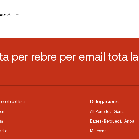
mació
sta per rebre per email tota la
e el col·legi
Delegacions
fem
Alt Penedès · Garraf
sa
Bages · Berguedà · Anoia
acte
Maresme