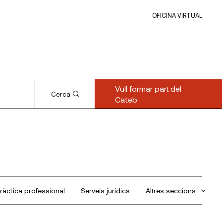
OFICINA VIRTUAL
Vull formar part del
Cerca
Cateb
ràctica professional
Serveis jurídics
Altres seccions
Sin categorizar