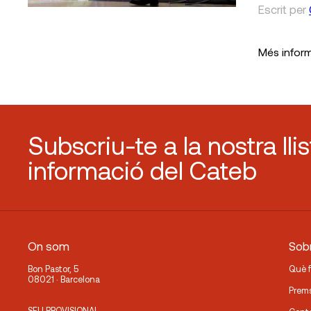
Escrit
per
Més infor
Subscriu-te a la nostra lli
informació del Cateb
On som
Sobr
Bon Pastor, 5
Què 
08021 · Barcelona
Prem
SEU PROVISIONAL