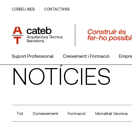
CORREU WEB
CONTACTA’NS
Suport Professional
Creixement i Formació
Empr
NOTÍCIES
El Col·legi
Tot
Coneixement
Formació
Idoneïtat tècnica