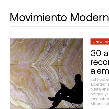
Movimiento Modern
L'INFORM
30 a
reco
alem
Este pabel
albergar la
huella en 
porque ya
reconstruc
Movimient