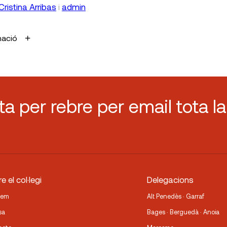
Cristina Arribas
i
admin
mació
sta per rebre per email tota la
e el col·legi
Delegacions
fem
Alt Penedès · Garraf
sa
Bages · Berguedà · Anoia