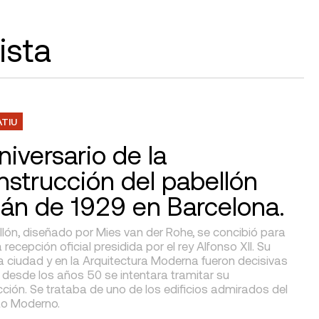
ista
ATIU
niversario de la
nstrucción del pabellón
án de 1929 en Barcelona.
lón, diseñado por Mies van der Rohe, se concibió para
 recepción oficial presidida por el rey Alfonso XII. Su
la ciudad y en la Arquitectura Moderna fueron decisivas
 desde los años 50 se intentara tramitar su
ción. Se trataba de uno de los edificios admirados del
o Moderno.