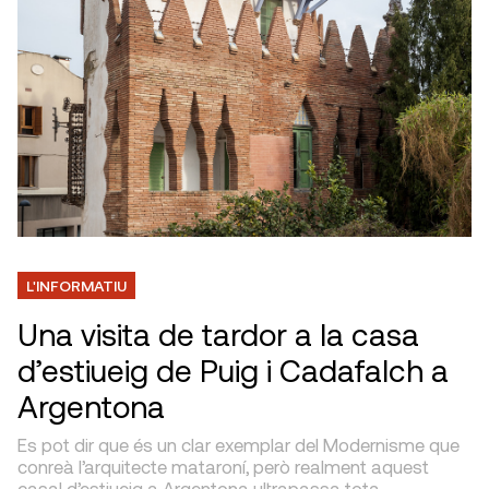
L'INFORMATIU
Una visita de tardor a la casa
d’estiueig de Puig i Cadafalch a
Argentona
Es pot dir que és un clar exemplar del Modernisme que
conreà l’arquitecte mataroní, però realment aquest
casal d’estiueig a Argentona ultrapassa tota