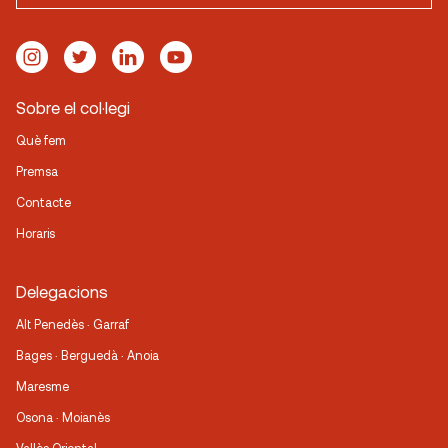
Sobre el col·legi
Què fem
Premsa
Contacte
Horaris
Delegacions
Alt Penedès · Garraf
Bages · Berguedà · Anoia
Maresme
Osona · Moianès