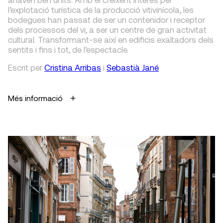
l’explotació turística de la producció vitivinícola, les
bodegues han passat de ser un contenidor i receptor
dels processos del vi, a ser un centre de gran activitat
cultural. Transformant-se així en edificis exaltadors dels
sentits i fins i tot, de l’espectacle.
Escrit
per
Cristina Arribas
i
Sebastià Jané
Més informació