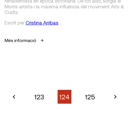
renaixentista en època victoriana. De tot això, sorgia el
Morris artista i la màxima influència del moviment Arts &
Crafts.
Escrit
per
Cristina Arribas
Més informació
123
124
125