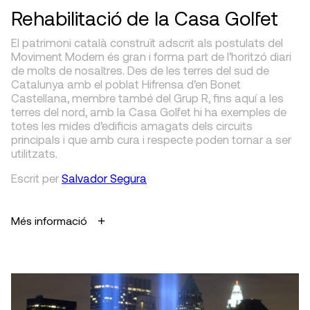
Rehabilitació de la Casa Golfet
El patrimoni català construït adscrit als postulats del
Moviment Modern és gran i forma part de l’horitzó diari
de molts de nosaltres. Des de les terres del sud de
Catalunya amb el poblat Hifrensa d’en Bonet
Castellana, membre també del Grup R, fins aquí a les
terres del nord, amb la Casa Golfet hi ha exemples de
totes les mides d’edificis amagats dels circuits
principals i que amb cura i respecte poden tornar a ser
utilitzats.
Escrit
per
Salvador Segura
Més informació