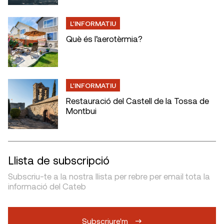
L'INFORMATIU
Què és l’aerotèrmia?
L'INFORMATIU
Restauració del Castell de la Tossa de
Montbui
Llista de subscripció
Subscriu-te a la nostra llista per rebre per email tota la
informació del Cateb
Subscriure'm