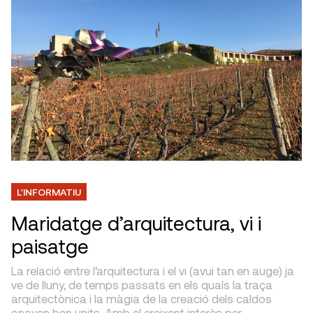
L'INFORMATIU
Maridatge d’arquitectura, vi i
paisatge
La relació entre l’arquitectura i el vi (avui tan en auge) ja
ve de lluny, de temps passats en els quals la traça
arquitectònica i la màgia de la creació dels caldos
anaven ben units. Amb el creixent interès per