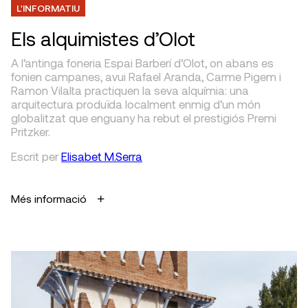
L'INFORMATIU
Els alquimistes d’Olot
A l’antinga foneria Espai Barberí d’Olot, on abans es
fonien campanes, avui Rafael Aranda, Carme Pigem i
Ramon Vilalta practiquen la seva alquímia: una
arquitectura produïda localment enmig d’un món
globalitzat que enguany ha rebut el prestigiós Premi
Pritzker.
Escrit
per
Elisabet M.Serra
Més informació