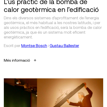
L’ús pràctic de la bomba de
calor geotèrmica en l’edificació
Dins els diversos sistemes d’aprofitament de l’energia
geotèrmica, el més habitual a les nostres latituds, i per
als usos pràctics en l’edificació, serà la bomba de calor
geotèrmica, ja que és un sistema molt eficient
energèticament.
Escrit
per
Montse Bosch
i
Gustau Ballester
Més informació