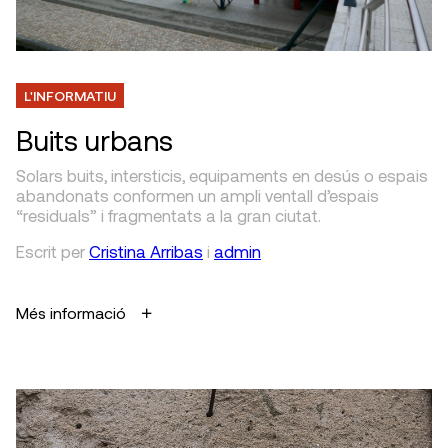
L'INFORMATIU
Buits urbans
Solars buits, intersticis, equipaments en desús o espais
abandonats conformen un ampli ventall d’espais
“residuals” i fragmentats a la gran ciutat.
Escrit
per
Cristina Arribas
i
admin
Més informació