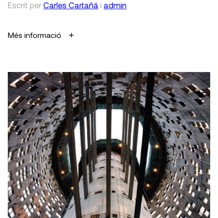
Escrit
per
Carles Cartañá
i
admin
Més informació