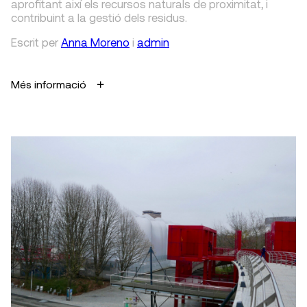
aprofitant així els recursos naturals de proximitat, i
contribuint a la gestió dels residus.
Escrit
per
Anna Moreno
i
admin
Més informació