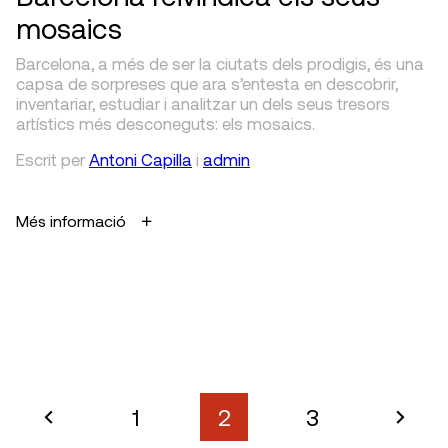
mosaics
Barcelona, a més de ser la ciutats dels prodigis, és una
capsa de sorpreses que ara s’entesta en descobrir,
inventariar, estudiar i analitzar un dels seus tresors
artístics més desconeguts: els mosaics.
Escrit
per
Antoni Capilla
i
admin
Més informació
1
2
3