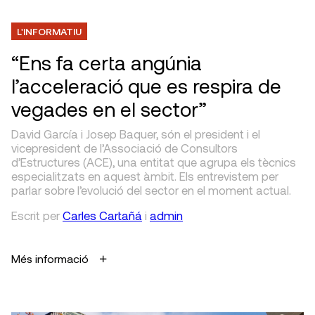
L'INFORMATIU
“Ens fa certa angúnia
l’acceleració que es respira de
vegades en el sector”
David García i Josep Baquer, són el president i el
vicepresident de l’Associació de Consultors
d’Estructures (ACE), una entitat que agrupa els tècnics
especialitzats en aquest àmbit. Els entrevistem per
parlar sobre l’evolució del sector en el moment actual.
Escrit
per
Carles Cartañá
i
admin
Més informació