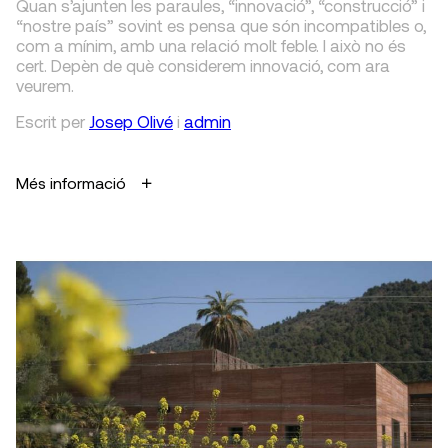
Quan s’ajunten les paraules, “innovació”, “construcció” i
“nostre país” sovint es pensa que són incompatibles o,
com a mínim, amb una relació molt feble. I això no és
cert. Depèn de què considerem innovació, com ara
veurem.
Escrit
per
Josep Olivé
i
admin
Més informació