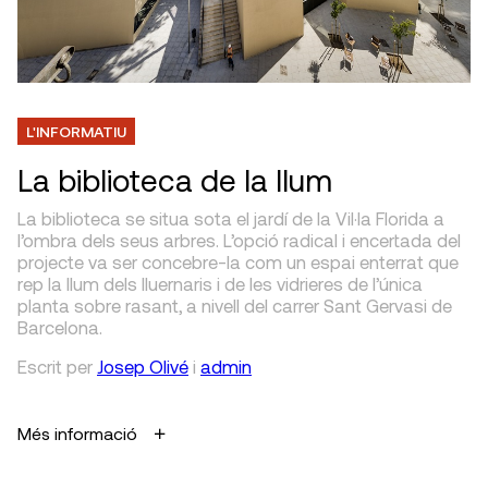
L'INFORMATIU
La biblioteca de la llum
La biblioteca se situa sota el jardí de la Vil·la Florida a
l’ombra dels seus arbres. L’opció radical i encertada del
projecte va ser concebre-la com un espai enterrat que
rep la llum dels lluernaris i de les vidrieres de l’única
planta sobre rasant, a nivell del carrer Sant Gervasi de
Barcelona.
Escrit
per
Josep Olivé
i
admin
Més informació