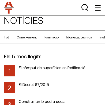
NOTÍCIES
Tot
Coneixement
Formació
Idoneïtat tècnica
Ins
Els 5 més llegits
El còmput de superfícies en l’edificació
1
El Decret 67/2015
2
Construir amb pedra seca
3